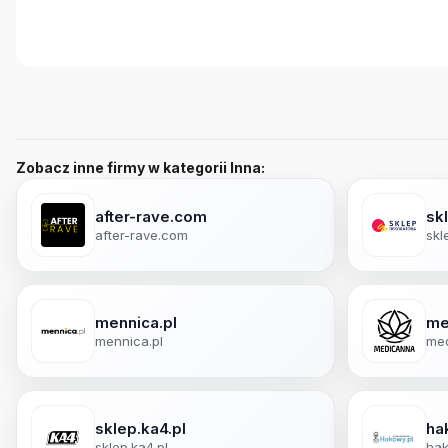
Zobacz inne firmy w kategorii Inna:
after-rave.com
sk
after-rave.com
skl
mennica.pl
me
mennica.pl
med
sklep.ka4.pl
ha
sklep.ka4.pl
hak