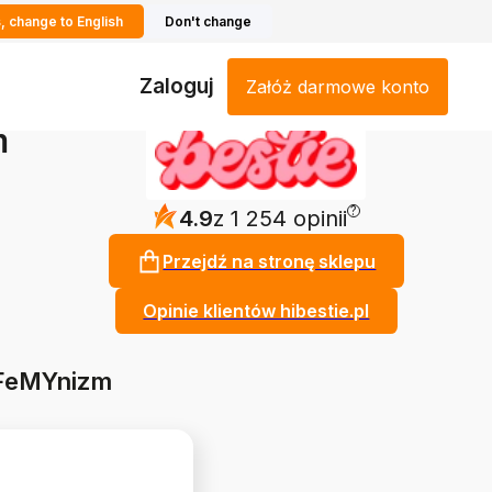
, change to English
Don't change
Zaloguj
Załóż darmowe konto
m
?
4.9
z 1 254 opinii
Przejdź na stronę sklepu
Opinie klientów hibestie.pl
 FeMYnizm