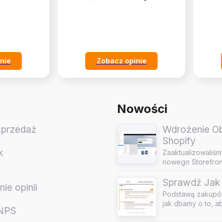
nie
Zobacz opinie
Nowości
sprzedaż
Wdrożenie Obs
Shopify
k
Zaaktualizowaliśm
nowego Storefront
Sprawdź Jak 
ie opinii
Podstawą zakupów
jak dbamy o to, a
 NPS