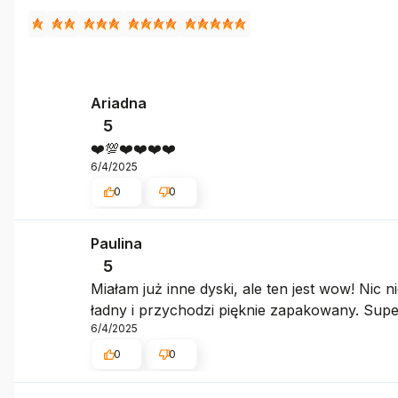
Ariadna
5
❤️💯❤️❤️❤️❤️
6/4/2025
0
0
Paulina
5
Miałam już inne dyski, ale ten jest wow! Nic 
ładny i przychodzi pięknie zapakowany. Supe
6/4/2025
0
0