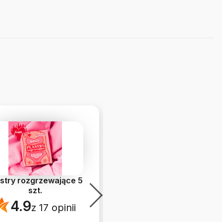
astry rozgrzewające 5
Dysk menstruacyjny
szt.
4.8
z 43 opinii
4.9
z 17 opinii