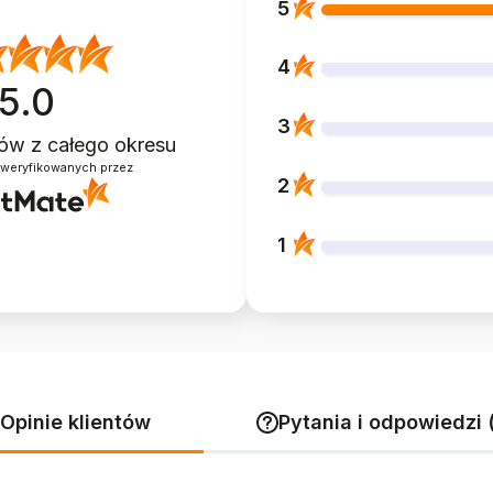
5
4
5.0
3
ntów
z całego okresu
zweryfikowanych przez
2
1
Opinie klientów
Pytania i odpowiedzi 