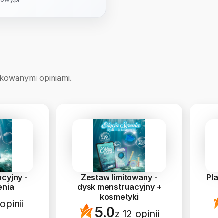
ikowanymi opiniami.
cyjny -
Zestaw limitowany -
Pl
enia
dysk menstruacyjny +
kosmetyki
opinii
5.0
z 12 opinii