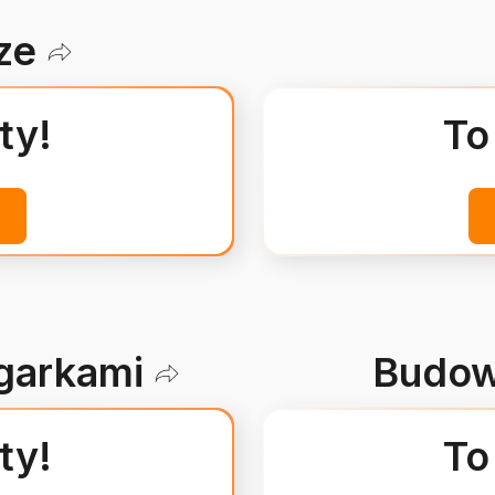
ze
ty!
To
egarkami
Budow
ty!
To