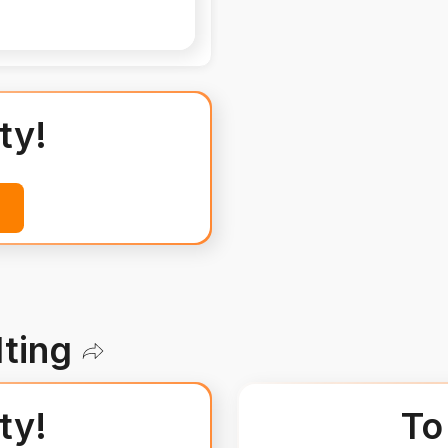
emu cieszy się
ty!
ting
ty!
To