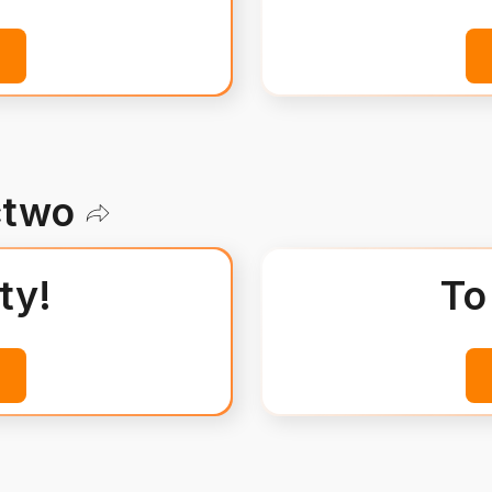
ctwo
ty!
To