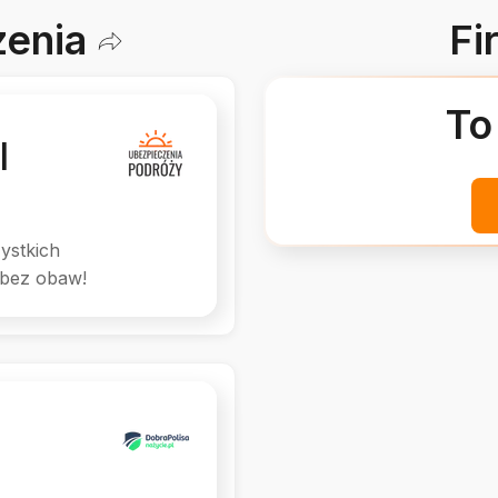
zenia
Fi
To
l
ystkich
 bez obaw!