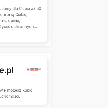
tlamy dla Ciebie aż 50
 chronią Ciebie,
ik, opinie,
 życie: ochronnych,
e.pl
wie możesz kupić
ruchomości.