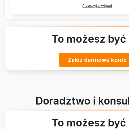
indywidualne podejście do każdego klienta. Dzięki t
Przeczytaj więcej
uznaniem w swojej branży.
To możesz być 
Załóż darmowe konto
Doradztwo i konsul
To możesz być 