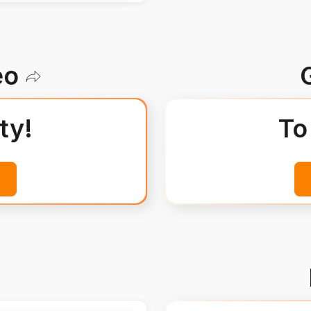
eo
ty!
To