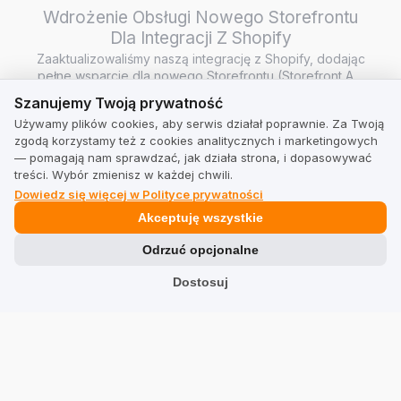
Wdrożenie Obsługi Nowego Storefrontu
Dla Integracji Z Shopify
Zaaktualizowaliśmy naszą integrację z Shopify, dodając
pełne wsparcie dla nowego Storefrontu (Storefront API
Szanujemy Twoją prywatność
/ Headless…
Szanujemy Twoją prywatność
Sprawdź Jak Dbamy O Twoje Opinie W
Używamy plików cookies, aby serwis działał poprawnie. Za Twoją
Odświeżonej Wersji!
zgodą korzystamy też z cookies analitycznych i marketingowych
Podstawą zakupów online jest poczucie komfortu i
— pomagają nam sprawdzać, jak działa strona, i dopasowywać
bezpieczeństwa. Zobacz, jak dbamy o to, aby
treści. Wybór zmienisz w każdej chwili.
wiarygodne i rzetelne opini…
Dowiedz się więcej w Polityce prywatności
Nowe Raporty E-Mail
Akceptuję wszystkie
• Raporty: Odświeżyliśmy wygląd i układ tygodniowych
raportów e-mail
Odrzuć opcjonalne
Zobacz wszystkie
Dostosuj
Dla Firm