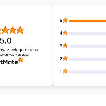
5
4
5.0
3
ntów
z całego okresu
zweryfikowanych przez
2
1