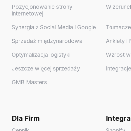
Pozycjonowanie strony
Wizerune
internetowej
Synergia z Social Media i Google
Tłumaczen
Sprzedaż międzynarodowa
Ankiety i
Optymalizacja logistyki
Wzrost w
Jeszcze więcej sprzedaży
Integracj
GMB Masters
Dla Firm
Integra
Cennik
Shopify