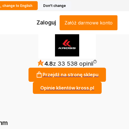
, change to English
Don't change
Zaloguj
Załóż darmowe konto
?
4.8
z 33 538 opinii
Przejdź na stronę sklepu
Opinie klientów kross.pl
 mm