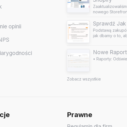
k
Zaaktualizowaliśm
nowego Storefront
Sprawdź Jak 
ie opinii
Podstawą zakupów
jak dbamy o to, a
 NPS
Nowe Raport
iarygodności
• Raporty: Odświe
e
Zobacz wszystkie
cje
Prawne
Regulamin dla firm