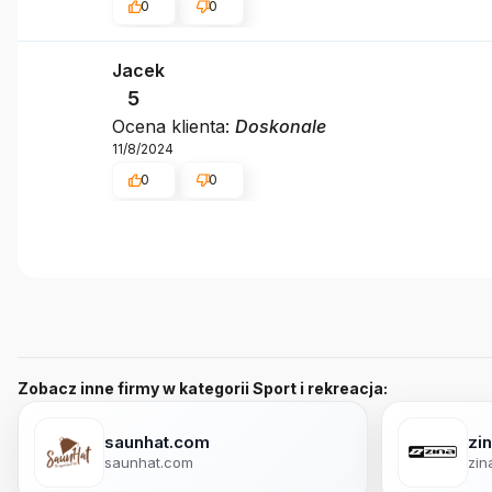
0
0
Jacek
5
Ocena klienta:
Doskonale
11/8/2024
0
0
Zobacz inne firmy w kategorii Sport i rekreacja:
saunhat.com
zin
saunhat.com
zin