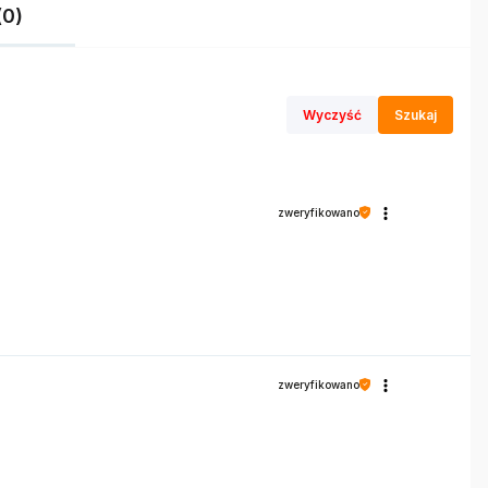
(0)
Wyczyść
Szukaj
zweryfikowano
zweryfikowano