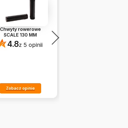
Chwyty rowerowe
Dętka rowerowa 26” x
SCALE 130 MM
1,75"-2,125" SCHRADER
AV SUPER LONG 48
...
4.8
z 5 opinii
5.0
z 9 opinii
Zobacz opinie
Zobacz opinie