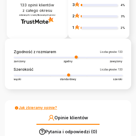
3
133
opinii klientów
4%
z całego okresu
zebranych i zweryfikowanych przez
2
3%
1
2%
Zgodność z rozmiarem
Liczba głosów: 133
zaniżony
zgodny
zawyżony
Szerokość
Liczba głosów: 133
wąski
standardowy
szeroki
Jak zbieramy opinie?
Opinie klientów
Pytania i odpowiedzi (0)