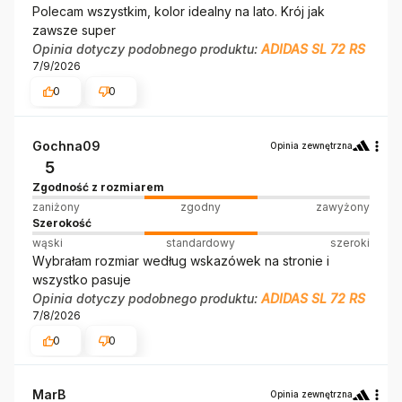
Polecam wszystkim, kolor idealny na lato. Krój jak
zawsze super
Opinia dotyczy podobnego produktu:
ADIDAS SL 72 RS
7/9/2026
0
0
Gochna09
Opinia zewnętrzna
5
Zgodność z rozmiarem
zaniżony
zgodny
zawyżony
Szerokość
wąski
standardowy
szeroki
Wybrałam rozmiar według wskazówek na stronie i
wszystko pasuje
Opinia dotyczy podobnego produktu:
ADIDAS SL 72 RS
7/8/2026
0
0
MarB
Opinia zewnętrzna