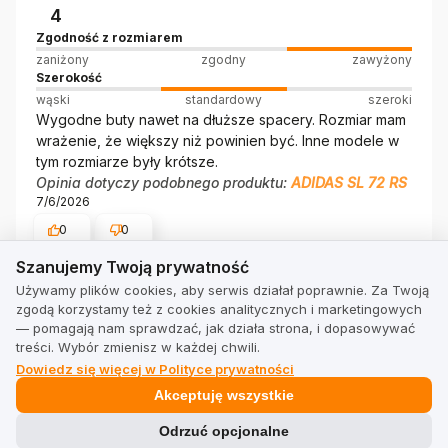
4
Zgodność z rozmiarem
zaniżony
zgodny
zawyżony
Szerokość
wąski
standardowy
szeroki
Wygodne buty nawet na dłuższe spacery. Rozmiar mam
wrażenie, że większy niż powinien być. Inne modele w
tym rozmiarze były krótsze.
Opinia dotyczy podobnego produktu:
ADIDAS SL 72 RS
7/6/2026
0
0
Szanujemy Twoją prywatność
Szanujemy Twoją prywatność
Kris
Używamy plików cookies, aby serwis działał poprawnie. Za Twoją
Opinia zewnętrzna
zgodą korzystamy też z cookies analitycznych i marketingowych
5
— pomagają nam sprawdzać, jak działa strona, i dopasowywać
Zgodność z rozmiarem
treści. Wybór zmienisz w każdej chwili.
zaniżony
zgodny
zawyżony
Dowiedz się więcej w Polityce prywatności
Szerokość
Akceptuję wszystkie
wąski
standardowy
szeroki
Wygodne, fajnie podeszwa amortyzuje dość miękkie,
Odrzuć opcjonalne
pasują odmrożonych stylizacji