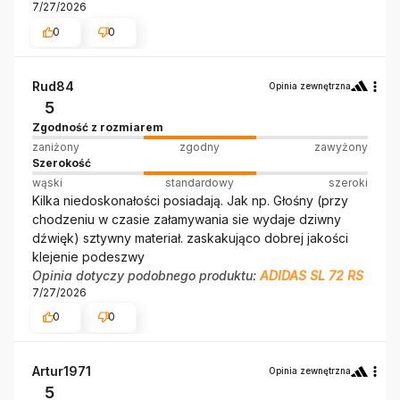
7/27/2026
0
0
Rud84
Opinia zewnętrzna
5
Zgodność z rozmiarem
zaniżony
zgodny
zawyżony
Szerokość
wąski
standardowy
szeroki
Kilka niedoskonałości posiadają. Jak np. Głośny (przy
chodzeniu w czasie załamywania sie wydaje dziwny
dźwięk) sztywny materiał. zaskakująco dobrej jakości
klejenie podeszwy
Opinia dotyczy podobnego produktu:
ADIDAS SL 72 RS
7/27/2026
0
0
Artur1971
Opinia zewnętrzna
5