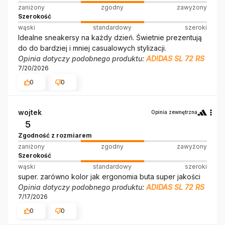
zaniżony
zgodny
zawyżony
Szerokość
wąski
standardowy
szeroki
Idealne sneakersy na każdy dzień. Świetnie prezentują
do do bardziej i mniej casualowych stylizacji.
Opinia dotyczy podobnego produktu:
ADIDAS SL 72 RS
7/20/2026
0
0
wojtek
Opinia zewnętrzna
5
Zgodność z rozmiarem
zaniżony
zgodny
zawyżony
Szerokość
wąski
standardowy
szeroki
super. zarówno kolor jak ergonomia buta super jakości
Opinia dotyczy podobnego produktu:
ADIDAS SL 72 RS
7/17/2026
0
0