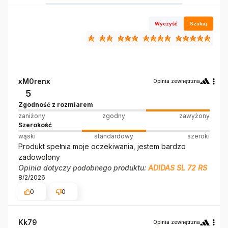
Wyczyść
Szukaj
xM0renx
Opinia zewnętrzna
5
Zgodność z rozmiarem
zaniżony
zgodny
zawyżony
Szerokość
wąski
standardowy
szeroki
Produkt spełnia moje oczekiwania, jestem bardzo
zadowolony
Opinia dotyczy podobnego produktu:
ADIDAS SL 72 RS
8/2/2026
0
0
Kk79
Opinia zewnętrzna