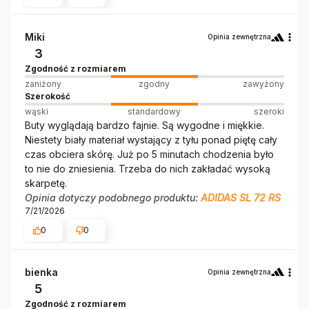
Miki
Opinia zewnętrzna
3
Zgodność z rozmiarem
zaniżony
zgodny
zawyżony
Szerokość
wąski
standardowy
szeroki
Buty wyglądają bardzo fajnie. Są wygodne i miękkie.
Niestety biały materiał wystający z tyłu ponad piętę cały
czas obciera skórę. Już po 5 minutach chodzenia było
to nie do zniesienia. Trzeba do nich zakładać wysoką
skarpetę.
Opinia dotyczy podobnego produktu:
ADIDAS SL 72 RS
7/21/2026
0
0
bienka
Opinia zewnętrzna
5
Zgodność z rozmiarem