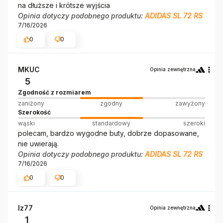
na dłuższe i krótsze wyjścia
Opinia dotyczy podobnego produktu:
ADIDAS SL 72 RS
7/16/2026
0
0
MKUC
Opinia zewnętrzna
5
Zgodność z rozmiarem
zaniżony
zgodny
zawyżony
Szerokość
wąski
standardowy
szeroki
polecam, bardzo wygodne buty, dobrze dopasowane,
nie uwierają.
Opinia dotyczy podobnego produktu:
ADIDAS SL 72 RS
7/16/2026
0
0
Iz77
Opinia zewnętrzna
1