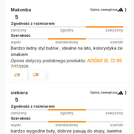
Makvmba
Opinia zewnętrzna
5
Zgodność z rozmiarem
zaniżony
zgodny
zawyżony
Szerokość
wąski
standardowy
szeroki
Bardzo ładny styl butów , idealne na lato, kolorystyka że
smakiem
Opinia dotyczy podobnego produktu:
ADIDAS SL 72 RS
7/17/2026
0
0
siekiera
Opinia zewnętrzna
5
Zgodność z rozmiarem
zaniżony
zgodny
zawyżony
Szerokość
wąski
standardowy
szeroki
bardzo wygodne buty, dobrze pasują do stopy, świetne