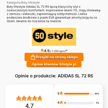
Kategoria
:
Buty lifestyle
Buty lifestyle Adidas SL 72 RS łączą klasyczny styl z
nowoczesnym komfortem. Inspirowane latami 70., mają cholewkę
z zamszu i siateczki, zapewniającą oddychalność. Lekka
podeszwa środkowa z pianki EVA gwarantuje amortyzację na co
dzień. Idealne do noszenia na mieście.
4.9
?
z 1 099 opinii
Przejdź na stronę sklepu
Opinie klientów 50style.pl
Opinie o produkcie: ADIDAS SL 72 RS
5
86%
4
6%
4.7