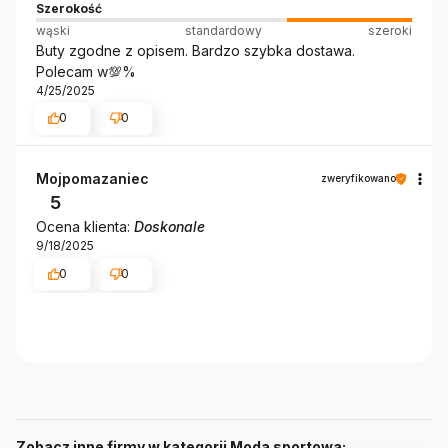
Szerokość
wąski
standardowy
szeroki
Buty zgodne z opisem. Bardzo szybka dostawa.
Polecam w💯%
4/25/2025
0
0
Mojpomazaniec
zweryfikowano
5
Ocena klienta:
Doskonale
9/18/2025
0
0
Zobacz inne firmy w kategorii Moda sportowa: