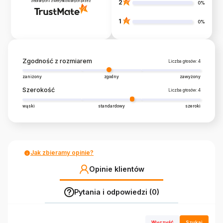
zebranych i zweryfikowanych przez
2
0%
1
0%
Zgodność z rozmiarem
Liczba głosów: 4
zaniżony
zgodny
zawyżony
Szerokość
Liczba głosów: 4
wąski
standardowy
szeroki
Jak zbieramy opinie?
Opinie klientów
Pytania i odpowiedzi (0)
Wyczyść
Szukaj