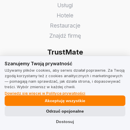
Usługi
Hotele
Restauracje
Znajdź firmę
TrustMate
Szanujemy Twoją prywatność
Szanujemy Twoją prywatność
Kontakt
Używamy plików cookies, aby serwis działał poprawnie. Za Twoją
Informacje dla akcjonariuszy
zgodą korzystamy też z cookies analitycznych i marketingowych
— pomagają nam sprawdzać, jak działa strona, i dopasowywać
Blog
treści. Wybór zmienisz w każdej chwili.
Dowiedz się więcej w Polityce prywatności
Opinie o nas
Akceptuję wszystkie
Partnerzy
Odrzuć opcjonalne
Praca
Dostosuj
Team