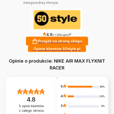
Kategoria
:
Buty lifestyle
4.9
?
z 1 096 opinii
Przejdź na stronę sklepu
Opinie klientów 50style.pl
Opinie o produkcie: NIKE AIR MAX FLYKNIT
RACER
5
80%
4
20%
4.8
3
5
opinii klientów
0%
z całego okresu