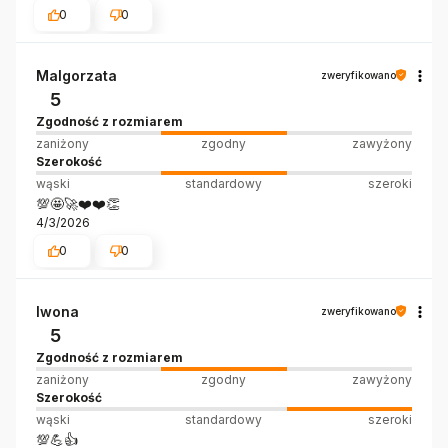
0
0
Malgorzata
zweryfikowano
5
Zgodność z rozmiarem
zaniżony
zgodny
zawyżony
Szerokość
wąski
standardowy
szeroki
💯🤩🚀❤️❤️👏
4/3/2026
0
0
Iwona
zweryfikowano
5
Zgodność z rozmiarem
zaniżony
zgodny
zawyżony
Szerokość
wąski
standardowy
szeroki
💯💪👍️