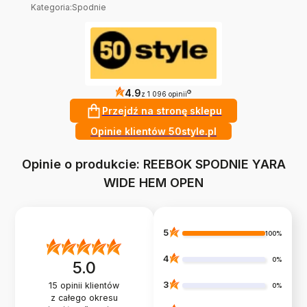
Kategoria
:
Spodnie
4.9
?
z 1 096 opinii
Przejdź na stronę sklepu
Opinie klientów 50style.pl
Opinie o produkcie: REEBOK SPODNIE YARA
WIDE HEM OPEN
5
100%
4
0%
5.0
3
15
opinii klientów
0%
z całego okresu