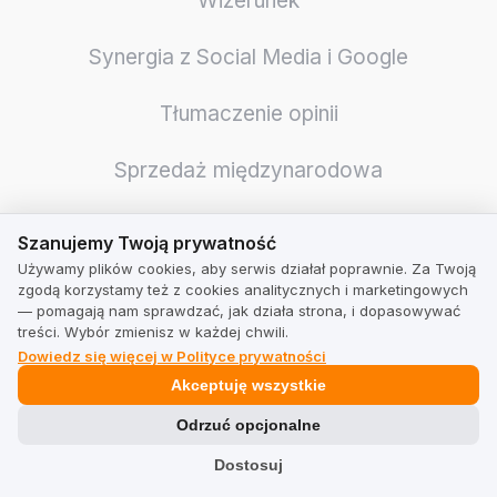
Wizerunek
Synergia z Social Media i Google
Tłumaczenie opinii
Sprzedaż międzynarodowa
Szanujemy Twoją prywatność
Ankiety i NPS
Szanujemy Twoją prywatność
Używamy plików cookies, aby serwis działał poprawnie. Za Twoją
Optymalizacja logistyki
zgodą korzystamy też z cookies analitycznych i marketingowych
— pomagają nam sprawdzać, jak działa strona, i dopasowywać
treści. Wybór zmienisz w każdej chwili.
Wzrost wiarygodności
Dowiedz się więcej w Polityce prywatności
Akceptuję wszystkie
Jeszcze więcej sprzedaży
Odrzuć opcjonalne
Integracje
Dostosuj