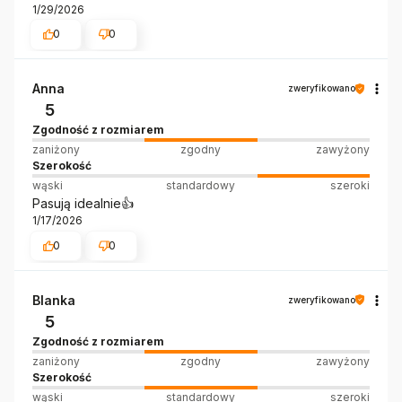
1/29/2026
0
0
Anna
zweryfikowano
5
Zgodność z rozmiarem
zaniżony
zgodny
zawyżony
Szerokość
wąski
standardowy
szeroki
Pasują idealnie👍️
1/17/2026
0
0
Blanka
zweryfikowano
5
Zgodność z rozmiarem
zaniżony
zgodny
zawyżony
Szerokość
wąski
standardowy
szeroki