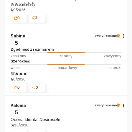
💪💪👍️👍️👍️👍️
1/9/2026
0
1
Sabina
zweryfikowano
5
Zgodność z rozmiarem
zaniżony
zgodny
zawyżony
Szerokość
wąski
standardowy
szeroki
💯🔥🔥🔥
1/6/2026
0
0
Paloma
zweryfikowano
5
Ocena klienta:
Doskonale
6/23/2026