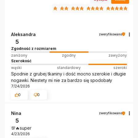
Aleksandra
zweryfikowano
5
Zgodność z rozmiarem
zaniżony
zgodny
zawyżony
Szerokość
wąski
standardowy
szeroki
Spodnie z grubej tkaniny i dość mocno szerokie i długie
nogawki. Niestety mi nie za bardzo się spodobały
7/24/2026
0
0
Nina
zweryfikowano
5
💯🔥super
4/23/2026