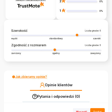
zebranych i zweryfikowanych przez
2
0%
1
0%
Szerokość
Liczba głosów: 6
wąski
standardowy
szeroki
Zgodność z rozmiarem
Liczba głosów: 6
zaniżony
zgodny
zawyżony
Jak zbieramy opinie?
Opinie klientów
Pytania i odpowiedzi (0)
Wyczyść
Szukaj