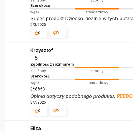
zaniżony
zgodny
Szerokość
wąski
standardowy
Super produkt Dziecko idealnie w tych butac
9/3/2025
0
0
Krzysztof
5
Zgodność z rozmiarem
zaniżony
zgodny
Szerokość
wąski
standardowy
🙂🙂🙂
Opinia dotyczy podobnego produktu:
REEBOK
8/7/2025
0
0
Eliza