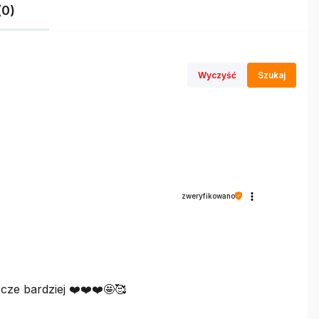
(0)
Wyczyść
Szukaj
zweryfikowano
cze bardziej ❤️❤️❤️🤩🥰