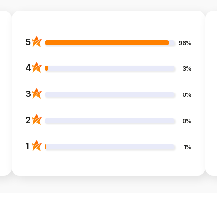
5
96%
4
3%
3
0%
2
0%
1
1%