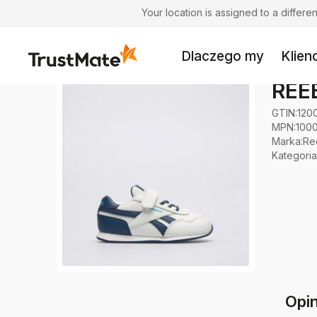
Your location is assigned to a differ
Dlaczego my
Klienc
REE
GTIN:
120
MPN:
100
Marka
:
Re
Kategoria
Opi