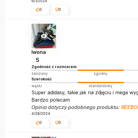
6/1/2024
0
0
Iwona
5
Zgodność z rozmiarem
zaniżony
zgodny
Szerokość
wąski
standardowy
Super adidasy, takie jak na zdjęciu i mega w
Bardzo polecam
Opinia dotyczy podobnego produktu:
REEBOK
4/28/2024
0
0