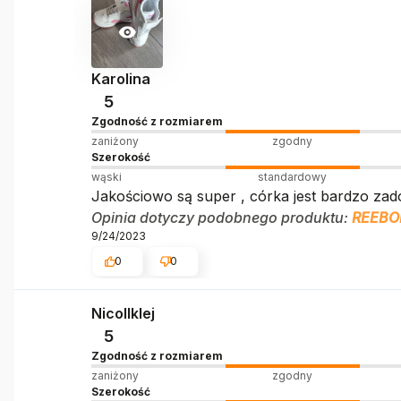
Karolina
5
Zgodność z rozmiarem
zaniżony
zgodny
Szerokość
wąski
standardowy
Jakościowo są super , córka jest bardzo za
Opinia dotyczy podobnego produktu:
REEBOK
9/24/2023
0
0
Nicollklej
5
Zgodność z rozmiarem
zaniżony
zgodny
Szerokość