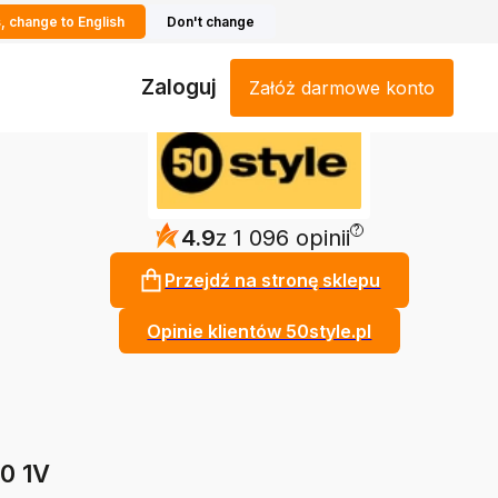
, change to English
Don't change
Zaloguj
Załóż darmowe konto
?
4.9
z 1 096 opinii
Przejdź na stronę sklepu
Opinie klientów 50style.pl
0 1V