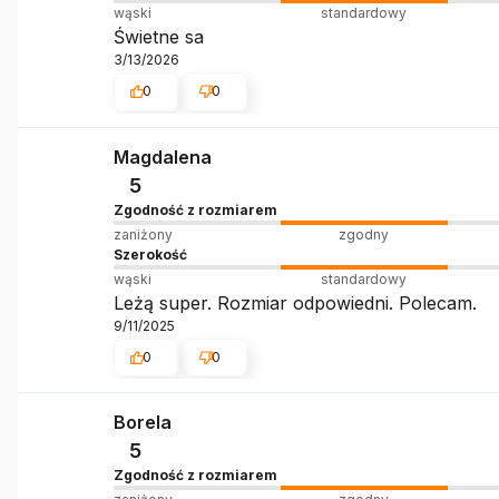
wąski
standardowy
Świetne sa
3/13/2026
0
0
Magdalena
5
Zgodność z rozmiarem
zaniżony
zgodny
Szerokość
wąski
standardowy
Leżą super. Rozmiar odpowiedni. Polecam.
9/11/2025
0
0
Borela
5
Zgodność z rozmiarem