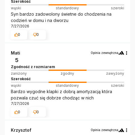
Szerokość
wąski
standardowy
szeroki
Syn bardzo zadowolony świetne do chodzenia na
codzień w domu i na dworzu
7/27/2026
0
0
Mati
Opinia zewnętrzna
5
Zgodność z rozmiarem
zaniżony
zgodny
zawyżony
Szerokość
wąski
standardowy
szeroki
Bardzo wygodne klapki z dobrą amortyzacją która
pozwala czuć się dobrze chodząc w nich
7/27/2026
0
0
Krzysztof
Opinia zewnętrzna