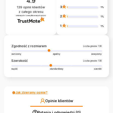
4.9
3
139
opinii klientów
1%
z całego okresu
zebranych i zweryfikowanych przez
2
1%
1
1%
Zgodność z rozmiarem
Liczba głosów: 130
zaniżony
zgodny
zawyżony
Szerokość
Liczba głosów: 130
wąski
standardowy
szeroki
Jak zbieramy opinie?
Opinie klientów
Pytania i odpowiedzi (0)