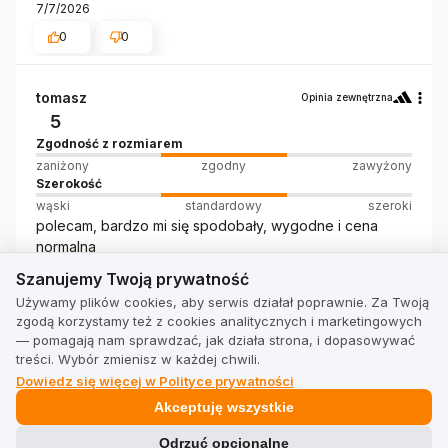
7/7/2026
0
0
tomasz
Opinia zewnętrzna
5
Zgodność z rozmiarem
zaniżony
zgodny
zawyżony
Szerokość
wąski
standardowy
szeroki
polecam, bardzo mi się spodobały, wygodne i cena
normalna
Szanujemy Twoją prywatność
7/7/2026
Szanujemy Twoją prywatność
0
0
Używamy plików cookies, aby serwis działał poprawnie. Za Twoją
zgodą korzystamy też z cookies analitycznych i marketingowych
— pomagają nam sprawdzać, jak działa strona, i dopasowywać
treści. Wybór zmienisz w każdej chwili.
Dowiedz się więcej w Polityce prywatności
Pokaż wszystkie od najnowszych
Akceptuję wszystkie
Odrzuć opcjonalne