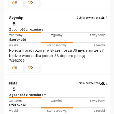
0
0
Szymbp
Opinia zewnętrzna
5
Zgodność z rozmiarem
zaniżony
zgodny
zawyżony
Szerokość
wąski
standardowy
szeroki
Polecam brać rozmiar większe noszę 36 myślałam że 37
będzie wporzadku jednak 38 dopiero pasują
7/24/2026
0
0
Nsta
Opinia zewnętrzna
5
Zgodność z rozmiarem
zaniżony
zgodny
zawyżony
Szerokość
wąski
standardowy
szeroki