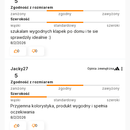
5
Zgodność z rozmiarem
zaniżony
zgodny
zawyżony
Szerokość
wąski
standardowy
szeroki
szukalam wygodnych klapek po domu i te sie
sprawdzily idealnie :)
8/2/2026
0
0
Jacky27
Opinia zewnętrzna
5
Zgodność z rozmiarem
zaniżony
zgodny
zawyżony
Szerokość
wąski
standardowy
szeroki
Przyjemna kolorystyka, produkt wygodny i spełnia
oczekiwania
8/2/2026
0
0