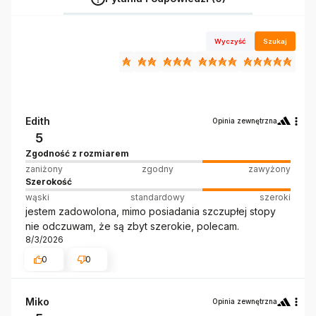
Wyczyść
Szukaj
Edith
Opinia zewnętrzna
5
Zgodność z rozmiarem
zaniżony
zgodny
zawyżony
Szerokość
wąski
standardowy
szeroki
jestem zadowolona, mimo posiadania szczupłej stopy
nie odczuwam, że są zbyt szerokie, polecam.
8/3/2026
0
0
Miko
Opinia zewnętrzna