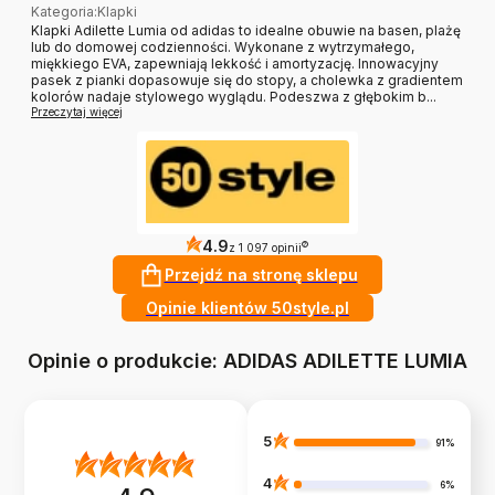
Kategoria
:
Klapki
Klapki Adilette Lumia od adidas to idealne obuwie na basen, plażę
lub do domowej codzienności. Wykonane z wytrzymałego,
miękkiego EVA, zapewniają lekkość i amortyzację. Innowacyjny
pasek z pianki dopasowuje się do stopy, a cholewka z gradientem
kolorów nadaje stylowego wyglądu. Podeszwa z głębokim b...
Przeczytaj więcej
4.9
?
z 1 097 opinii
Przejdź na stronę sklepu
Opinie klientów 50style.pl
Opinie o produkcie: ADIDAS ADILETTE LUMIA
5
91%
4
6%