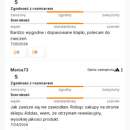
5
Zgodność z rozmiarem
zaniżony
zgodny
zawyżony
Szerokość
wąski
standardowy
szeroki
Bardzo wygodne i dopasowane klapki, polecam do
ćwiczeń.
7/25/2026
0
0
Monia73
Opinia zewnętrzna
5
Zgodność z rozmiarem
zaniżony
zgodny
zawyżony
Szerokość
wąski
standardowy
szeroki
Jak zawsze się nie zawiodłam. Robiąc zakupy na stronie
sklepu Adidas, wiem, że otrzymam rewelacyjny,
wysokiej jakości produkt.
7/24/2026