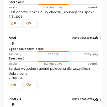
Szerokość
wąski
standardowy
szeroki
Jest dobrze można duży chodzić, aplikacja też spoko.
7/21/2026
0
0
Mati
Opinia zewnętrzna
5
Zgodność z rozmiarem
zaniżony
zgodny
zawyżony
Szerokość
wąski
standardowy
szeroki
Bardzo wygodne i godne polecenia dla wszystkich.
Dobra cena
7/20/2026
0
0
Piotr79
Opinia zewnętrzna
5