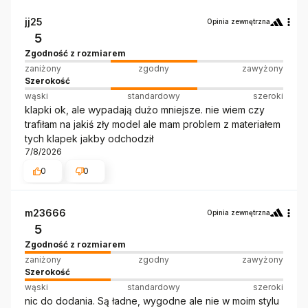
jj25
Opinia zewnętrzna
5
Zgodność z rozmiarem
zaniżony
zgodny
zawyżony
Szerokość
wąski
standardowy
szeroki
klapki ok, ale wypadają dużo mniejsze. nie wiem czy
trafiłam na jakiś zły model ale mam problem z materiałem
tych klapek jakby odchodził
7/8/2026
0
0
m23666
Opinia zewnętrzna
5
Zgodność z rozmiarem
zaniżony
zgodny
zawyżony
Szerokość
wąski
standardowy
szeroki
nic do dodania. Są ładne, wygodne ale nie w moim stylu