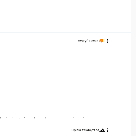
zweryfikowano
k, że jesteś zadowolona z rozmiaru i
Opinia zewnętrzna