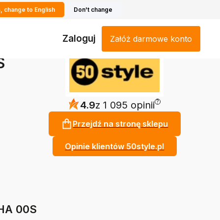
, change to English
Don't change
Zaloguj
Załóż darmowe konto
S
?
4.9
z 1 095 opinii
Przejdź na stronę sklepu
Opinie klientów 50style.pl
PHA 00S