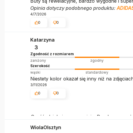
Buty są rewelacyjne, bardzo wygodne i super
Opinia dotyczy podobnego produktu:
ADIDA
4/7/2026
0
0
Katarzyna
3
Zgodność z rozmiarem
zaniżony
zgodny
Szerokość
wąski
standardowy
Niestety kolor okazał się inny niż na zdjęcia
3/11/2026
0
0
Cześć, dziękujemy za opinię. Przykro nam, że
wykonania. Jeśli chcesz, możesz zwrócić pr
WiolaOlsztyn