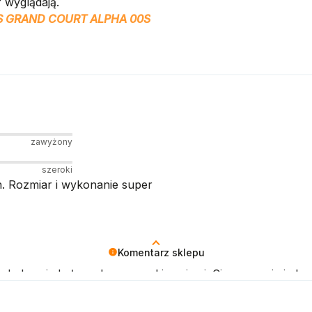
 wyglądają.
S GRAND COURT ALPHA 00S
zawyżony
szeroki
ch. Rozmiar i wykonanie super
Komentarz sklepu
 kolor nie był zgodny z oczekiwaniami. Cieszymy się jedna
odukt w ciągu 30 dni od zakupu. Pozdrawiamy!