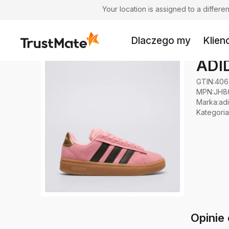
Your location is assigned to a differ
Dlaczego my
Klienc
ADI
GTIN:
406
MPN:
JH8
Marka
:
ad
Kategoria
Opinie