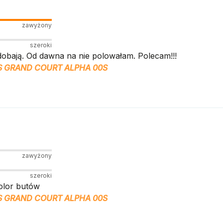
zawyżony
szeroki
obają. Od dawna na nie polowałam. Polecam!!!
S GRAND COURT ALPHA 00S
zawyżony
szeroki
olor butów
S GRAND COURT ALPHA 00S