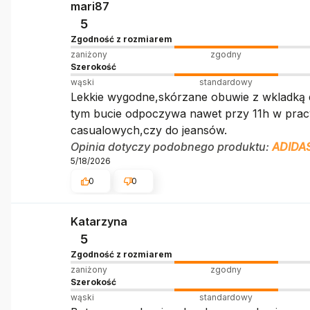
mari87
5
Zgodność z rozmiarem
zaniżony
zgodny
Szerokość
wąski
standardowy
Lekkie wygodne,skórzane obuwie z wkladką d
tym bucie odpoczywa nawet przy 11h w pracy.K
casualowych,czy do jeansów.
Opinia dotyczy podobnego produktu:
ADIDA
5/18/2026
0
0
Katarzyna
5
Zgodność z rozmiarem
zaniżony
zgodny
Szerokość
wąski
standardowy