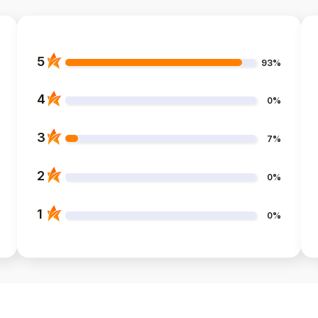
5
93%
4
0%
3
7%
2
0%
1
0%