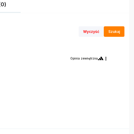
(0)
Wyczyść
Szukaj
Opinia zewnętrzna