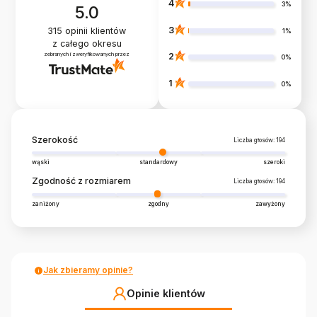
4
3%
5.0
3
315
opinii klientów
1%
z całego okresu
zebranych i zweryfikowanych przez
2
0%
1
0%
Szerokość
Liczba głosów: 194
wąski
standardowy
szeroki
Zgodność z rozmiarem
Liczba głosów: 194
zaniżony
zgodny
zawyżony
Jak zbieramy opinie?
Opinie klientów