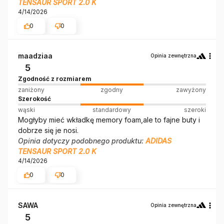
TENSAUR SPORT 2.0 K
4/14/2026
0
0
maadziaa
Opinia zewnętrzna
5
Zgodność z rozmiarem
zaniżony
zgodny
zawyżony
Szerokość
wąski
standardowy
szeroki
Mogłyby mieć wkładkę memory foam,ale to fajne buty i
dobrze się je nosi.
Opinia dotyczy podobnego produktu:
ADIDAS
TENSAUR SPORT 2.0 K
4/14/2026
0
0
SAWA
Opinia zewnętrzna
5