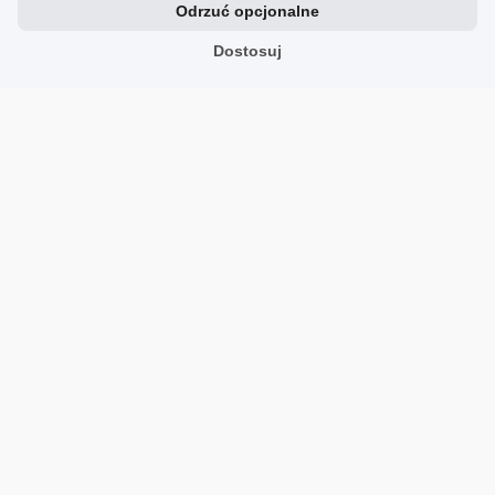
0
0
Odrzuć opcjonalne
Dostosuj
beti
Opinia zewnętrzna
5
Zgodność z rozmiarem
zaniżony
zgodny
zawyżony
Szerokość
wąski
standardowy
szeroki
polecam Bardzo wygodne. syn zadowolony. szybka
wysyłka
Opinia dotyczy podobnego produktu:
ADIDAS
TENSAUR SPORT 2.0 K
1/10/2026
0
0
euro82
Opinia zewnętrzna
5
Zgodność z rozmiarem
zaniżony
zgodny
zawyżony