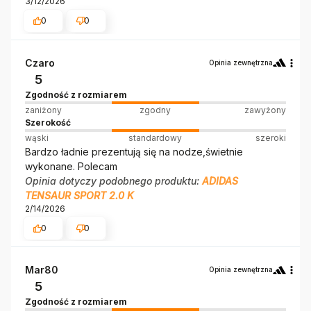
3/12/2026
0
0
Czaro
Opinia zewnętrzna
5
Zgodność z rozmiarem
zaniżony
zgodny
zawyżony
Szerokość
wąski
standardowy
szeroki
Bardzo ładnie prezentują się na nodze,świetnie
wykonane. Polecam
Opinia dotyczy podobnego produktu:
ADIDAS
TENSAUR SPORT 2.0 K
2/14/2026
0
0
Mar80
Opinia zewnętrzna
5
Zgodność z rozmiarem