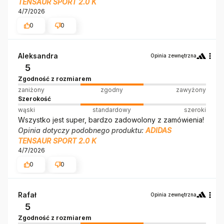
TENSAUR SPORT 2.0 K
4/7/2026
0
0
Aleksandra
Opinia zewnętrzna
5
Zgodność z rozmiarem
zaniżony
zgodny
zawyżony
Szerokość
wąski
standardowy
szeroki
Wszystko jest super, bardzo zadowolony z zamówienia!
Opinia dotyczy podobnego produktu:
ADIDAS
TENSAUR SPORT 2.0 K
4/7/2026
0
0
Rafał
Opinia zewnętrzna
5
Zgodność z rozmiarem