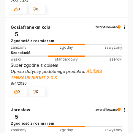
2/23/2024
0
0
Gosiafranekmikolai
zweryfikowano
5
Zgodność z rozmiarem
zaniżony
zgodny
zawyżony
Szerokość
wąski
standardowy
szeroki
Super zgodne z opisem
Opinia dotyczy podobnego produktu:
ADIDAS
TENSAUR SPORT 2.0 K
8/4/2026
0
0
Jarosław
zweryfikowano
5
Zgodność z rozmiarem
zaniżony
zgodny
zawyżony