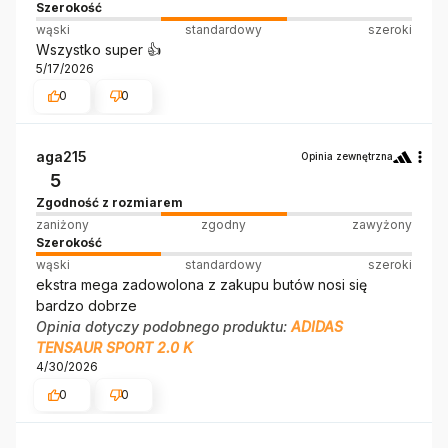
Szerokość
wąski
standardowy
szeroki
Wszystko super 👍️
5/17/2026
0
0
aga215
Opinia zewnętrzna
5
Zgodność z rozmiarem
zaniżony
zgodny
zawyżony
Szerokość
wąski
standardowy
szeroki
ekstra mega zadowolona z zakupu butów nosi się
bardzo dobrze
Opinia dotyczy podobnego produktu:
ADIDAS
TENSAUR SPORT 2.0 K
4/30/2026
0
0