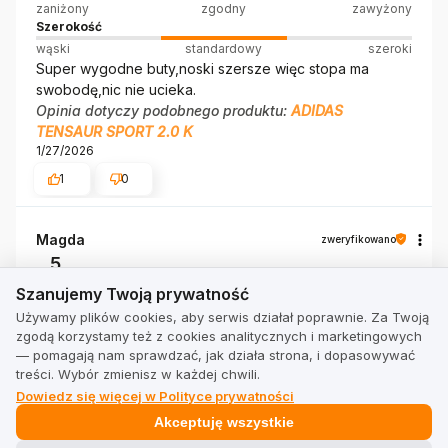
zaniżony
zgodny
zawyżony
Szerokość
wąski
standardowy
szeroki
Super wygodne buty,noski szersze więc stopa ma
swobodę,nic nie ucieka.
Opinia dotyczy podobnego produktu:
ADIDAS
TENSAUR SPORT 2.0 K
1/27/2026
1
0
Magda
zweryfikowano
5
Szanujemy Twoją prywatność
Zgodność z rozmiarem
Szanujemy Twoją prywatność
zaniżony
zgodny
zawyżony
Używamy plików cookies, aby serwis działał poprawnie. Za Twoją
Szerokość
zgodą korzystamy też z cookies analitycznych i marketingowych
wąski
standardowy
szeroki
— pomagają nam sprawdzać, jak działa strona, i dopasowywać
szybka wysyłka, buciki supuer
treści. Wybór zmienisz w każdej chwili.
Opinia dotyczy podobnego produktu:
ADIDAS
Dowiedz się więcej w Polityce prywatności
TENSAUR SPORT 2.0 K
Akceptuję wszystkie
1/15/2026