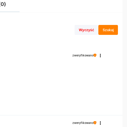
(0)
Wyczyść
Szukaj
zweryfikowano
zweryfikowano