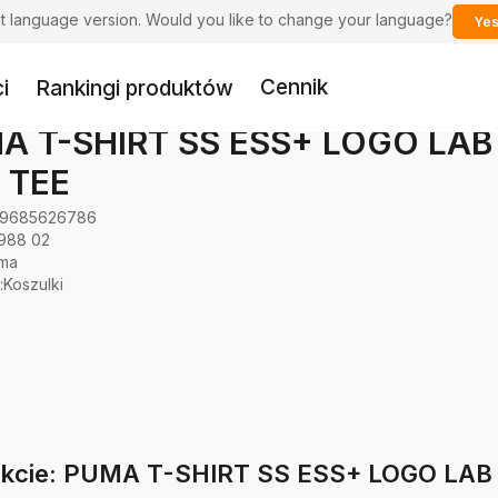
ent language version. Would you like to change your language?
Yes
Cennik
i
Rankingi produktów
A T-SHIRT SS ESS+ LOGO LA
 TEE
9685626786
988 02
ma
:
Koszulki
dukcie: PUMA T-SHIRT SS ESS+ LOGO L