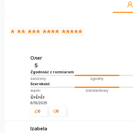
Олег
5
Zgodność z rozmiarem
zaniżony
zgodny
Szerokość
wąski
standardowy
👍️👍️👍️
6/15/2025
0
0
Izabela