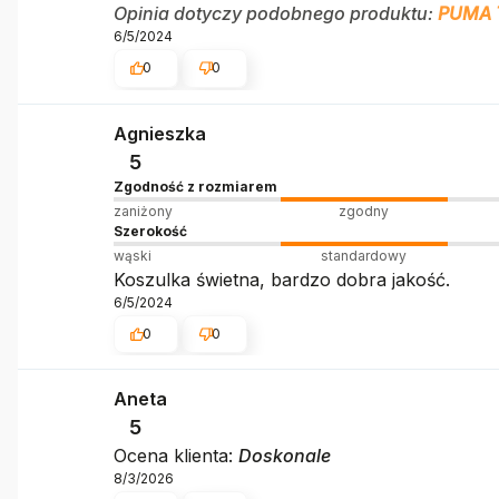
Opinia dotyczy podobnego produktu:
PUMA 
6/5/2024
0
0
Agnieszka
5
Zgodność z rozmiarem
zaniżony
zgodny
Szerokość
wąski
standardowy
Koszulka świetna, bardzo dobra jakość.
6/5/2024
0
0
Aneta
5
Ocena klienta:
Doskonale
8/3/2026