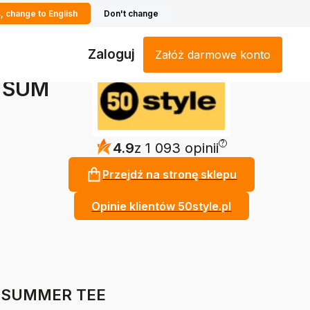
, change to English
Don't change
Zaloguj
Załóż darmowe konto
B SUM
?
4.9
z 1 093 opinii
Przejdź na stronę sklepu
Opinie klientów 50style.pl
AB SUMMER TEE