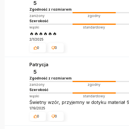
5
Zgodność z rozmiarem
zaniżony
zgodny
Szerokość
wąski
standardowy
🔥🔥🔥🔥🔥🔥
2/1/2025
0
0
Patrycja
5
Zgodność z rozmiarem
zaniżony
zgodny
Szerokość
wąski
standardowy
Świetny wzór, przyjemny w dotyku materiał 
1/19/2025
0
0