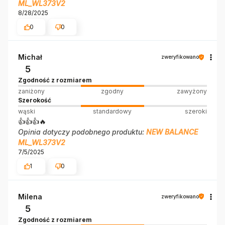
ML_WL373V2
8/28/2025
0
0
Michał
zweryfikowano
5
Zgodność z rozmiarem
zaniżony
zgodny
zawyżony
Szerokość
wąski
standardowy
szeroki
👍️👍️👍️🔥
Opinia dotyczy podobnego produktu:
NEW BALANCE
ML_WL373V2
7/5/2025
1
0
Milena
zweryfikowano
5
Zgodność z rozmiarem