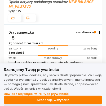
Opinia dotyczy podobnego produktu:
NEW BALANCE
ML_WL373V2
5/3/2025
1
0
Drabagnieszka
zweryfikowano
5
Zgodność z rozmiarem
zaniżony
zgodny
zawyżony
Szerokość
wąski
standardowy
szeroki
bardzo szybka przesyłka, wszysto ok. polecam
Szanujemy Twoją prywatność
Opinia dotyczy podobnego produktu:
NEW BALANCE
Szanujemy Twoją prywatność
ML_WL373V2
Używamy plików cookies, aby serwis działał poprawnie. Za Twoją
10/23/2024
zgodą korzystamy też z cookies analitycznych i marketingowych
1
0
— pomagają nam sprawdzać, jak działa strona, i dopasowywać
treści. Wybór zmienisz w każdej chwili.
Dowiedz się więcej w Polityce prywatności
Wlodzimierz
zweryfikowano
Akceptuję wszystkie
5