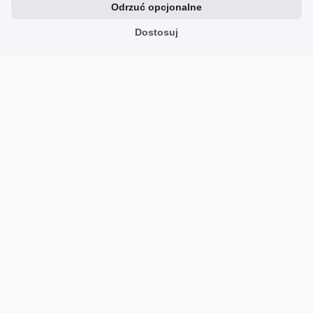
Odrzuć opcjonalne
Wszystko ok polecam
Opinia dotyczy podobnego produktu:
NEW BALANCE
Dostosuj
ML_WL373V2
10/19/2024
0
0
Anna
zweryfikowano
5
Zgodność z rozmiarem
zaniżony
zgodny
zawyżony
Szerokość
wąski
standardowy
szeroki
Jak buty to tylko nev balance to mój typ wygoda i klasa
9/18/2024
1
0
Pokaż wszystkie od najnowszych