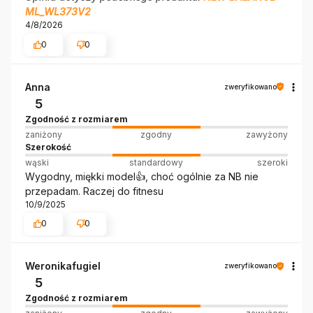
ML_WL373V2
4/8/2026
0
0
Anna
zweryfikowano
5
Zgodność z rozmiarem
zaniżony
zgodny
zawyżony
Szerokość
wąski
standardowy
szeroki
Wygodny, miękki model👍️, choć ogólnie za NB nie
przepadam. Raczej do fitnesu
10/9/2025
0
0
Weronikafugiel
zweryfikowano
5
Zgodność z rozmiarem