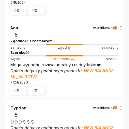
6/9/2024
0
0
Aga
zweryfikowano
5
Zgodność z rozmiarem
zaniżony
zgodny
zawyżony
Szerokość
wąski
standardowy
szeroki
Mega wygodne rozmiar idealny i cudny kolor❤️
Opinia dotyczy podobnego produktu:
NEW BALANCE
ML_WL373V2
7/24/2026
0
0
Cyprian
zweryfikowano
5
👍️👍️👍️💪💪💪
Opinia dotyczy podobnego produktu:
NEW BALANCE