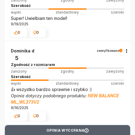
zaniżony
zgodny
zawyżony
Szerokość
wąski
standardowy
szeroki
Super! Uwielbiam ten model!
9/19/2025
0
0
Dominika d
zweryfikowano
5
Zgodność z rozmiarem
zaniżony
zgodny
zawyżony
Szerokość
wąski
standardowy
szeroki
👍️ wszystko bardzo sprawnie i szybko :)
Opinia dotyczy podobnego produktu:
NEW BALANCE
ML_WL373V2
9/16/2025
0
0
OPINIA WYCOFANA
?