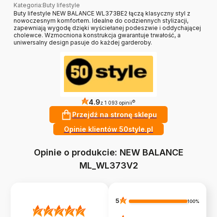
Kategoria
:
Buty lifestyle
Buty lifestyle NEW BALANCE WL373BE2 łączą klasyczny styl z
nowoczesnym komfortem. Idealne do codziennych stylizacji,
zapewniają wygodę dzięki wyściełanej podeszwie i oddychającej
cholewce. Wzmocniona konstrukcja gwarantuje trwałość, a
uniwersalny design pasuje do każdej garderoby.
4.9
?
z 1 093 opinii
Przejdź na stronę sklepu
Opinie klientów 50style.pl
Opinie o produkcie: NEW BALANCE
ML_WL373V2
5
100%