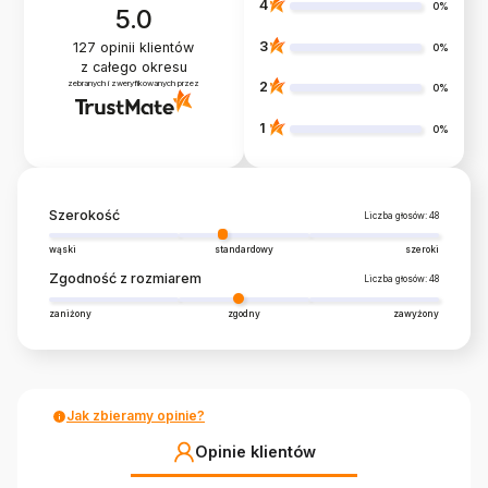
4
0%
5.0
3
127
opinii klientów
0%
z całego okresu
zebranych i zweryfikowanych przez
2
0%
1
0%
Szerokość
Liczba głosów: 48
wąski
standardowy
szeroki
Zgodność z rozmiarem
Liczba głosów: 48
zaniżony
zgodny
zawyżony
Jak zbieramy opinie?
Opinie klientów