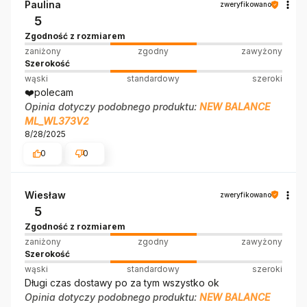
Paulina
zweryfikowano
5
Zgodność z rozmiarem
zaniżony
zgodny
zawyżony
Szerokość
wąski
standardowy
szeroki
❤️polecam
Opinia dotyczy podobnego produktu:
NEW BALANCE
ML_WL373V2
8/28/2025
0
0
Wiesław
zweryfikowano
5
Zgodność z rozmiarem
zaniżony
zgodny
zawyżony
Szerokość
wąski
standardowy
szeroki
Długi czas dostawy po za tym wszystko ok
Opinia dotyczy podobnego produktu:
NEW BALANCE