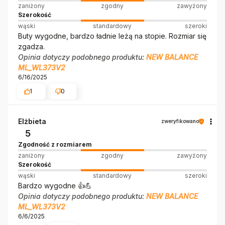
zaniżony
zgodny
zawyżony
Szerokość
wąski
standardowy
szeroki
Buty wygodne, bardzo ładnie leżą na stopie. Rozmiar się
zgadza.
Opinia dotyczy podobnego produktu:
NEW BALANCE
ML_WL373V2
6/16/2025
1
0
Elżbieta
zweryfikowano
5
Zgodność z rozmiarem
zaniżony
zgodny
zawyżony
Szerokość
wąski
standardowy
szeroki
Bardzo wygodne 👍️💪
Opinia dotyczy podobnego produktu:
NEW BALANCE
ML_WL373V2
6/6/2025