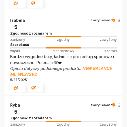
1
0
Izabela
zweryfikowano
5
Zgodność z rozmiarem
zaniżony
zgodny
zawyżony
Szerokość
wąski
standardowy
szeroki
Bardzo wygodne buty, ładnie się prezentują sportowe i
nowoczesne .Polecam 💯❤️
Opinia dotyczy podobnego produktu:
NEW BALANCE
ML_WL373V2
5/27/2025
1
0
Ryba
zweryfikowano
5
Zgodność z rozmiarem
zaniżony
zgodny
zawyżony