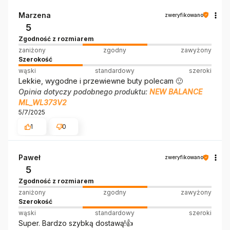
Marzena
zweryfikowano
5
Zgodność z rozmiarem
zaniżony
zgodny
zawyżony
Szerokość
wąski
standardowy
szeroki
Lekkie, wygodne i przewiewne buty polecam 🙂
Opinia dotyczy podobnego produktu:
NEW BALANCE
ML_WL373V2
5/7/2025
1
0
Paweł
zweryfikowano
5
Zgodność z rozmiarem
zaniżony
zgodny
zawyżony
Szerokość
wąski
standardowy
szeroki
Super. Bardzo szybką dostawą!👍️