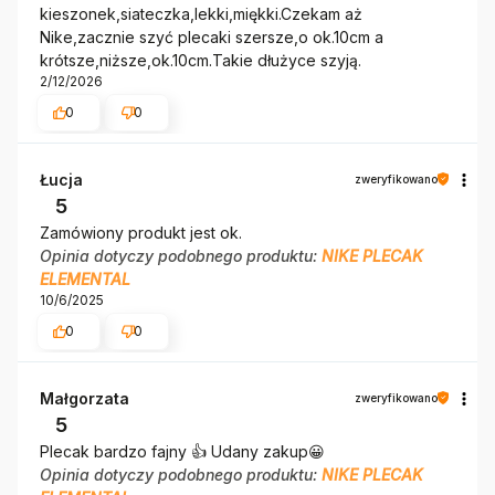
kieszonek,siateczka,lekki,miękki.Czekam aż
Nike,zacznie szyć plecaki szersze,o ok.10cm a
krótsze,niższe,ok.10cm.Takie dłużyce szyją.
2/12/2026
0
0
Łucja
zweryfikowano
5
Zamówiony produkt jest ok.
Opinia dotyczy podobnego produktu:
NIKE PLECAK
ELEMENTAL
10/6/2025
0
0
Małgorzata
zweryfikowano
5
Plecak bardzo fajny 👍️ Udany zakup😀
Opinia dotyczy podobnego produktu:
NIKE PLECAK