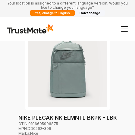
Your location is assigned to a different language version. Would you
like to change your language?
Yes, change to English
Don't change
NIKE PLECAK NK ELMNTL BKPK - LBR
GTIN:
0196605906875
MPN:
DD0562-309
Marka
:
Nike