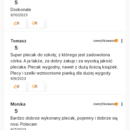
5
Doskonale
9/10/2023
0
0
Tomasz
zweryfikowano
5
Super plecak do szkoły, z którego jest zadowolona
córka. A ja także, za dobry zakup i za wysoką jakość
plecaka. Plecak wygodny, nawet z dużą ilością książek.
Plecy i szelki wzmocnione pianką dla dużej wygody.
9/9/2023
0
0
Monika
zweryfikowano
5
Bardzo dobrze wykonany plecak, pojemny i dobrze się
nosi. Polecam
9/7/2023