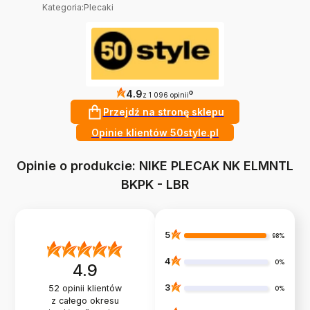
Kategoria
:
Plecaki
4.9
?
z 1 096 opinii
Przejdź na stronę sklepu
Opinie klientów 50style.pl
Opinie o produkcie: NIKE PLECAK NK ELMNTL
BKPK - LBR
5
98%
4
0%
4.9
3
52
opinii klientów
0%
z całego okresu