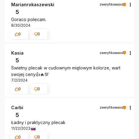
Marianrokaszewski
zweryfikowano
5
Goraco polecam.
8/30/2024
0
0
Kasia
zweryfikowano
5
Swietny plecak w cudownym miętowym kolorze, wart
swojej ceny👍️🔥💯
7/2/2024
0
0
Carbi
zweryfikowano
5
Ładny i praktyczny plecak
11/22/2023
0
0