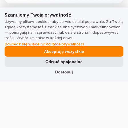
Szanujemy Twoją prywatność
Szanujemy Twoją prywatność
Używamy plików cookies, aby serwis działał poprawnie. Za Twoją
Podobne produkty
zgodą korzystamy też z cookies analitycznych i marketingowych
Polecane przez klientów i poparte prawdziwymi, zweryfikowanymi
— pomagają nam sprawdzać, jak działa strona, i dopasowywać
opiniami.
treści. Wybór zmienisz w każdej chwili.
Dowiedz się więcej w Polityce prywatności
Akceptuję wszystkie
Odrzuć opcjonalne
Dostosuj
ADIDAS VL COURT 3.0 K
4.9
z 18 opinii