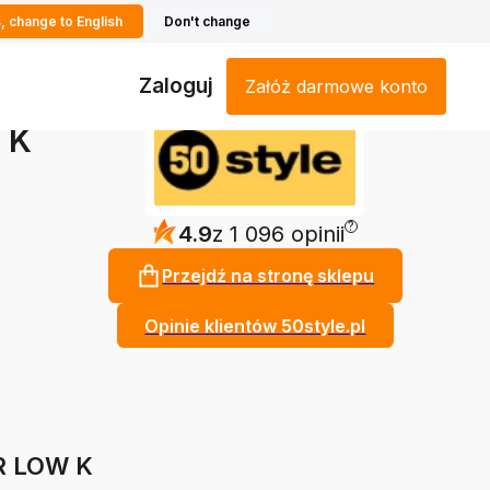
, change to English
Don't change
Zaloguj
Załóż darmowe konto
 K
?
4.9
z 1 096 opinii
Przejdź na stronę sklepu
Opinie klientów 50style.pl
R LOW K