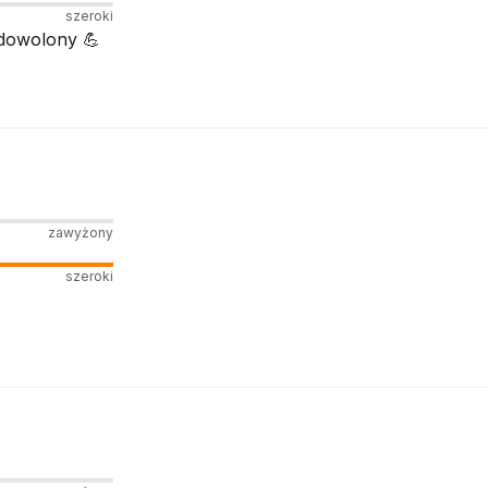
szeroki
adowolony 💪
zawyżony
szeroki