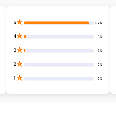
5
94%
4
4%
3
2%
2
0%
1
0%