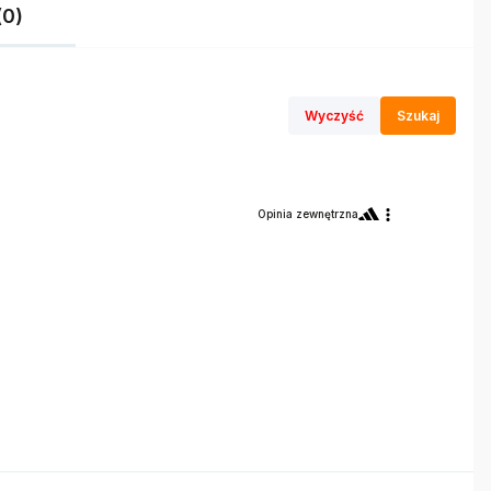
(0)
Wyczyść
Szukaj
Opinia zewnętrzna