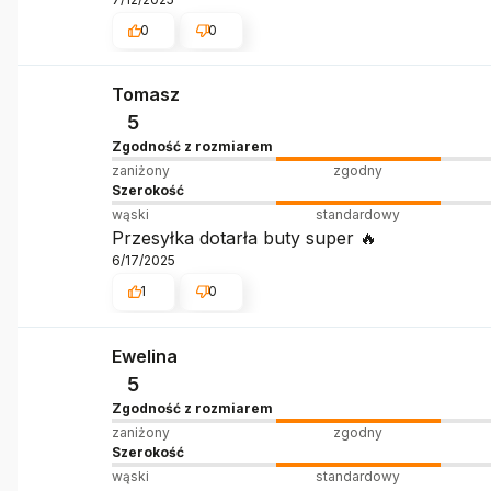
0
0
Tomasz
5
Zgodność z rozmiarem
zaniżony
zgodny
Szerokość
wąski
standardowy
Przesyłka dotarła buty super 🔥
6/17/2025
1
0
Ewelina
5
Zgodność z rozmiarem
zaniżony
zgodny
Szerokość
wąski
standardowy