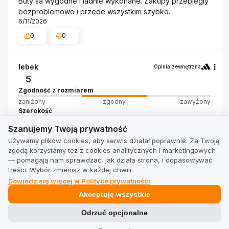
Buty sa wygodne i ladnie wykonane. Zakupy przebiegly
bezproblemowo i przede wszystkim szybko.
6/11/2026
0
0
lebek
Opinia zewnętrzna
5
Zgodność z rozmiarem
zaniżony
zgodny
zawyżony
Szerokość
Szanujemy Twoją prywatność
wąski
standardowy
szeroki
Szanujemy Twoją prywatność
wygoda perfekcyjna bardzo dobra robota swietne buty
Używamy plików cookies, aby serwis działał poprawnie. Za Twoją
6/7/2026
zgodą korzystamy też z cookies analitycznych i marketingowych
0
0
— pomagają nam sprawdzać, jak działa strona, i dopasowywać
treści. Wybór zmienisz w każdej chwili.
Dowiedz się więcej w Polityce prywatności
Akceptuję wszystkie
Pokaż wszystkie od najnowszych
Odrzuć opcjonalne