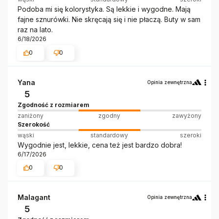
Podoba mi się kolorystyka. Są lekkie i wygodne. Mają
fajne sznurówki. Nie skręcają się i nie płaczą. Buty w sam
raz na lato.
6/18/2026
0
0
Yana
Opinia zewnętrzna
5
Zgodność z rozmiarem
zaniżony
zgodny
zawyżony
Szerokość
wąski
standardowy
szeroki
Wygodnie jest, lekkie, cena też jest bardzo dobra!
6/17/2026
0
0
Malagant
Opinia zewnętrzna
5