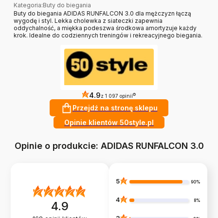
Kategoria
:
Buty do biegania
Buty do biegania ADIDAS RUNFALCON 3.0 dla mężczyzn łączą
wygodę i styl. Lekka cholewka z siateczki zapewnia
oddychalność, a miękka podeszwa środkowa amortyzuje każdy
krok. Idealne do codziennych treningów i rekreacyjnego biegania.
4.9
?
z 1 097 opinii
Przejdź na stronę sklepu
Opinie klientów 50style.pl
Opinie o produkcie: ADIDAS RUNFALCON 3.0
5
90%
4
8%
4.9