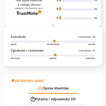
3
168
opinii klientów
2%
z całego okresu
zebranych i zweryfikowanych przez
2
0%
1
0%
Szerokość
Liczba głosów: 140
wąski
standardowy
szeroki
Zgodność z rozmiarem
Liczba głosów: 141
zaniżony
zgodny
zawyżony
Jak zbieramy opinie?
Opinie klientów
Pytania i odpowiedzi (0)