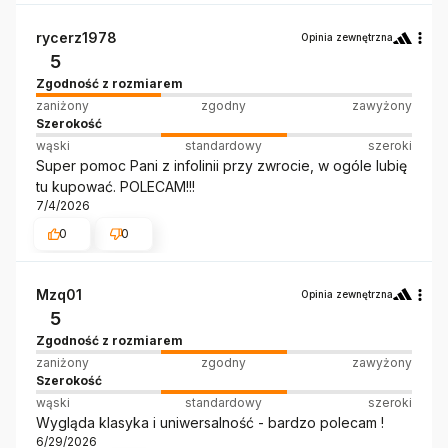
rycerz1978
Opinia zewnętrzna
5
Zgodność z rozmiarem
zaniżony
zgodny
zawyżony
Szerokość
wąski
standardowy
szeroki
Super pomoc Pani z infolinii przy zwrocie, w ogóle lubię
tu kupować. POLECAM!!!
7/4/2026
0
0
Mzq01
Opinia zewnętrzna
5
Zgodność z rozmiarem
zaniżony
zgodny
zawyżony
Szerokość
wąski
standardowy
szeroki
Wygląda klasyka i uniwersalność - bardzo polecam !
6/29/2026