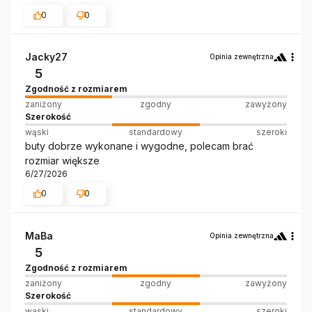
0
0
Jacky27
Opinia zewnętrzna
5
Zgodność z rozmiarem
zaniżony
zgodny
zawyżony
Szerokość
wąski
standardowy
szeroki
buty dobrze wykonane i wygodne, polecam brać
rozmiar większe
6/27/2026
0
0
MaBa
Opinia zewnętrzna
5
Zgodność z rozmiarem
zaniżony
zgodny
zawyżony
Szerokość
wąski
standardowy
szeroki