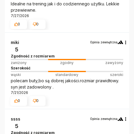
Idealne na trening jak i do codziennego użytku. Lekkie
przewiewne.
7/27/2026
0
0
miki
Opinia zewnętrzna
5
Zgodność z rozmiarem
zaniżony
zgodny
zawyżony
Szerokość
wąski
standardowy
szeroki
polecam buty,bo są dobrej jakości.rozmiar prawidłowy.
syn jest zadowolony .
7/21/2026
0
0
ssss
Opinia zewnętrzna
5
Zgodność z rozmiarem