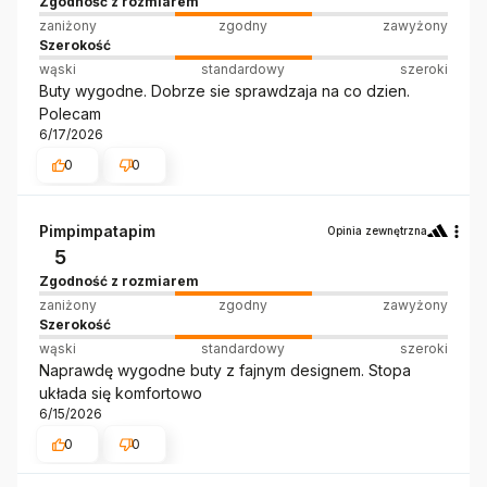
Zgodność z rozmiarem
zaniżony
zgodny
zawyżony
Szerokość
wąski
standardowy
szeroki
Buty wygodne. Dobrze sie sprawdzaja na co dzien.
Polecam
6/17/2026
0
0
Pimpimpatapim
Opinia zewnętrzna
5
Zgodność z rozmiarem
zaniżony
zgodny
zawyżony
Szerokość
wąski
standardowy
szeroki
Naprawdę wygodne buty z fajnym designem. Stopa
układa się komfortowo
6/15/2026
0
0