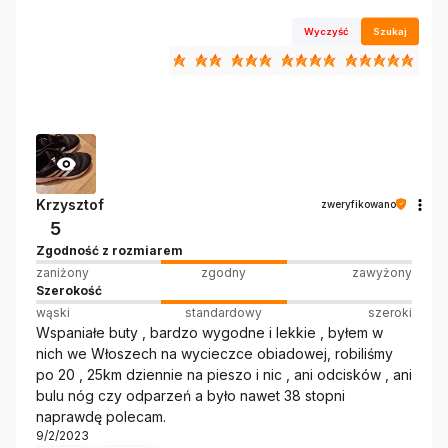
Wyczyść
Szukaj
Krzysztof
zweryfikowano
5
Zgodność z rozmiarem
zaniżony
zgodny
zawyżony
Szerokość
wąski
standardowy
szeroki
Wspaniałe buty , bardzo wygodne i lekkie , byłem w
nich we Włoszech na wycieczce obiadowej, robiliśmy
po 20 , 25km dziennie na pieszo i nic , ani odcisków , ani
bulu nóg czy odparzeń a było nawet 38 stopni
naprawdę polecam.
9/2/2023