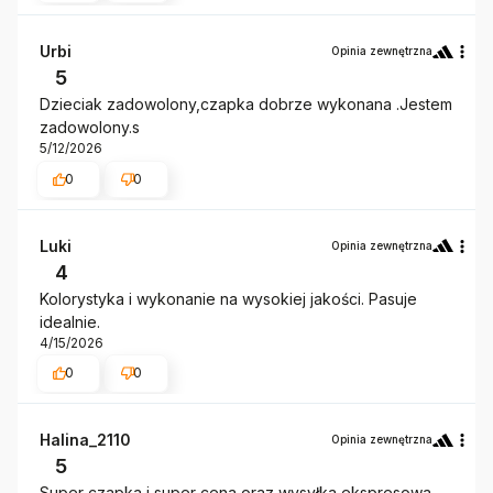
Urbi
Opinia zewnętrzna
5
Dzieciak zadowolony,czapka dobrze wykonana .Jestem
zadowolony.s
5/12/2026
0
0
Luki
Opinia zewnętrzna
4
Kolorystyka i wykonanie na wysokiej jakości. Pasuje
idealnie.
4/15/2026
0
0
Halina_2110
Opinia zewnętrzna
5
Super czapka i super cena oraz wysyłka ekspresowa.