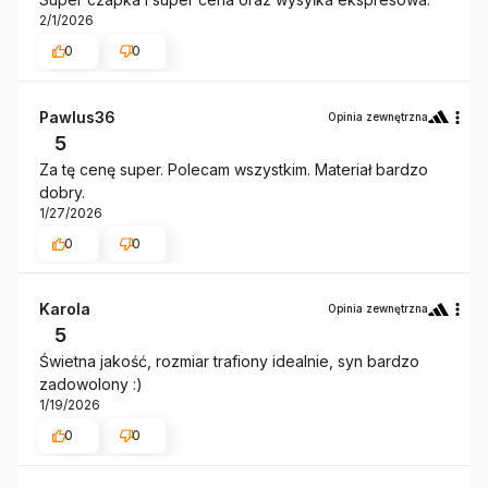
2/1/2026
0
0
Pawlus36
Opinia zewnętrzna
5
Za tę cenę super. Polecam wszystkim. Materiał bardzo
dobry.
1/27/2026
0
0
Karola
Opinia zewnętrzna
5
Świetna jakość, rozmiar trafiony idealnie, syn bardzo
zadowolony :)
1/19/2026
0
0