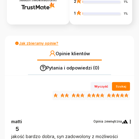
zebranych i zweryfikowanych przez
2
1%
1
1%
Jak zbieramy opinie?
Opinie klientów
Pytania i odpowiedzi (0)
Wyczyść
Szukaj
matti
Opinia zewnętrzna
5
jakość bardzo dobra, syn zadowolony z możliwości