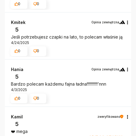
0
0
Kmitek
Opinia zewnętrzna
5
Jeśli potrzebujesz czapki na lato, to polecam właśnie ją
4/24/2025
0
0
Hania
Opinia zewnętrzna
5
Bardzo polecam każdemu fajna ładna!!!!!!!!!!!!’nnn
4/3/2025
0
0
Kamil
zweryfikowano
5
❤️ mega