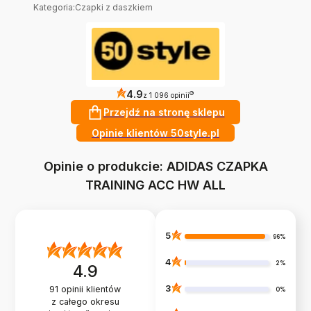
Kategoria
:
Czapki z daszkiem
4.9
?
z 1 096 opinii
Przejdź na stronę sklepu
Opinie klientów 50style.pl
Opinie o produkcie: ADIDAS CZAPKA
TRAINING ACC HW ALL
5
96%
4
2%
4.9
3
91
opinii klientów
0%
z całego okresu