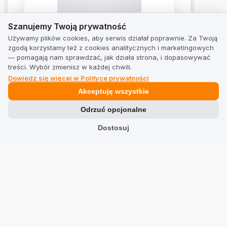
Szanujemy Twoją prywatność
Szanujemy Twoją prywatność
Używamy plików cookies, aby serwis działał poprawnie. Za Twoją
zgodą korzystamy też z cookies analitycznych i marketingowych
— pomagają nam sprawdzać, jak działa strona, i dopasowywać
treści. Wybór zmienisz w każdej chwili.
Dowiedz się więcej w Polityce prywatności
ADIDAS VL COURT 3.0 K
Akceptuję wszystkie
4.9
z 18 opinii
Odrzuć opcjonalne
Dostosuj
Zobacz opinie
Rozwiązania