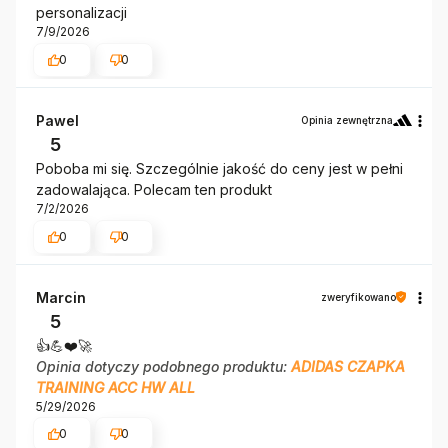
personalizacji
7/9/2026
0
0
Pawel
Opinia zewnętrzna
5
Poboba mi się. Szczególnie jakość do ceny jest w pełni
zadowalająca. Polecam ten produkt
7/2/2026
0
0
Marcin
zweryfikowano
5
👍️💪❤️🚀
Opinia dotyczy podobnego produktu:
ADIDAS CZAPKA
TRAINING ACC HW ALL
5/29/2026
0
0