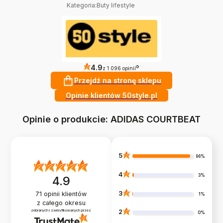
Kategoria
:
Buty lifestyle
4.9
?
z 1 096 opinii
Przejdź na stronę sklepu
Opinie klientów 50style.pl
Opinie o produkcie: ADIDAS COURTBEAT
5
96%
4
3%
4.9
3
71
opinii klientów
1%
z całego okresu
zebranych i zweryfikowanych przez
2
0%