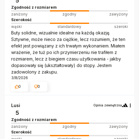
5
Zgodność z rozmiarem
zaniżony
zgodny
zawyżony
Szerokość
wąski
standardowy
szeroki
Buty solidne, wizualnie idealne na każdą okazję.
Sztywne, może nieco za ciężkie, lecz rozumiem, że ten
efekt jest powiązany z ich trwałym wykonaniem. Miałem
wrażenie, że tuż po ich przymierzeniu nie trafiłem z
rozmiarem, lecz z biegiem czasu użytkowania - jakby
dopasowały się (ukształtowały) do stopy. Jestem
zadowolony z zakupu.
3/8/2026
0
0
Lusi
Opinia zewnętrzna
5
Zgodność z rozmiarem
zaniżony
zgodny
zawyżony
Szerokość
wąski
standardowy
szeroki