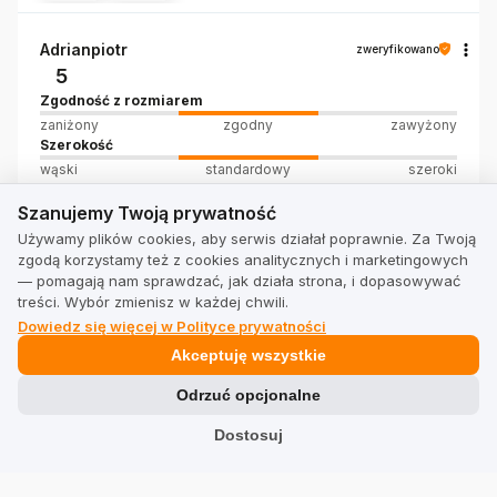
Adrianpiotr
zweryfikowano
5
Zgodność z rozmiarem
zaniżony
zgodny
zawyżony
Szerokość
wąski
standardowy
szeroki
Ładne, wygodne i dobrze wykonane. Za tą cenę jak
Szanujemy Twoją prywatność
Szanujemy Twoją prywatność
najbardziej ok.
Opinia dotyczy podobnego produktu:
ADIDAS
Używamy plików cookies, aby serwis działał poprawnie. Za Twoją
zgodą korzystamy też z cookies analitycznych i marketingowych
COURTBEAT
— pomagają nam sprawdzać, jak działa strona, i dopasowywać
5/23/2023
treści. Wybór zmienisz w każdej chwili.
0
0
Dowiedz się więcej w Polityce prywatności
Akceptuję wszystkie
Basia
zweryfikowano
Odrzuć opcjonalne
5
Zgodność z rozmiarem
Dostosuj
zaniżony
zgodny
zawyżony
Szerokość