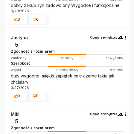
dobry zakup syn zadowolony Wygodne i funkcjonalne!
3/28/2026
0
0
Justyna
Opinia zewnętrzna
5
Zgodność z rozmiarem
zaniżony
zgodny
zawyżony
Szerokość
wąski
standardowy
szeroki
buty wygodne, miękki zapiętek całe czarne takie jak
chcialam
3/27/2026
0
0
Miki
Opinia zewnętrzna
5
Zgodność z rozmiarem