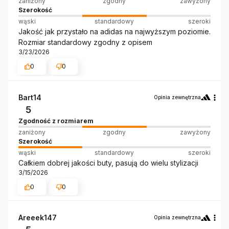
zaniżony
zgodny
zawyżony
Szerokość
wąski
standardowy
szeroki
Jakość jak przystało na adidas na najwyższym poziomie.
Rozmiar standardowy zgodny z opisem
3/23/2026
0
0
Bart14
Opinia zewnętrzna
5
Zgodność z rozmiarem
zaniżony
zgodny
zawyżony
Szerokość
wąski
standardowy
szeroki
Całkiem dobrej jakości buty, pasują do wielu stylizacji
3/15/2026
0
0
Areeek147
Opinia zewnętrzna