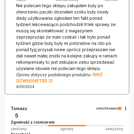
Nie polecam tego sklepu zakupiłam buty po
otworzeniu paczki doznałam szoku buty nosiły
ślady użytkowania zgłosiłam ten fakt ponad
tydzień lekceważąco podchodzili tł tek sprawy że
muszę się skontaktować z magazynem
żeprzeprszajs że mam czekać i tak było ponad
tydzień gdzie buty były mi potzrebne na cito po
ponad tyg przysali nowe oprócz przepraszam nie
dali nawet małej zniżki na kolejne zakupy e ramach
rekompensaty to jest zebujace zebu sprzedawać
używane obuwie nie polecam tego sklepu
Opinia dotyczy podobnego produktu:
NIKE
DOWNSHIFTER 12
9/20/2024
Tomasz
zweryfikowano
5
Zgodność z rozmiarem
zaniżony
zgodny
zawyżony