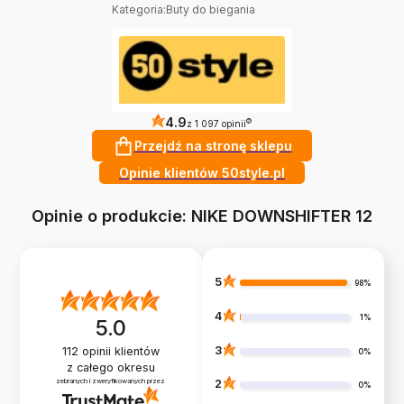
Kategoria
:
Buty do biegania
4.9
?
z 1 097 opinii
Przejdź na stronę sklepu
Opinie klientów 50style.pl
Opinie o produkcie: NIKE DOWNSHIFTER 12
5
98%
4
1%
5.0
3
112
opinii klientów
0%
z całego okresu
zebranych i zweryfikowanych przez
2
0%