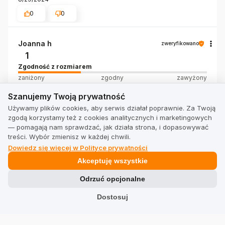
0
0
Joanna h
zweryfikowano
1
Zgodność z rozmiarem
zaniżony
zgodny
zawyżony
Szerokość
Szanujemy Twoją prywatność
Szanujemy Twoją prywatność
wąski
standardowy
szeroki
Tak nie wygodnych butów jeszcze nie miałam. Do
Używamy plików cookies, aby serwis działał poprawnie. Za Twoją
zgodą korzystamy też z cookies analitycznych i marketingowych
zwrotu idą
— pomagają nam sprawdzać, jak działa strona, i dopasowywać
8/20/2024
treści. Wybór zmienisz w każdej chwili.
0
0
Dowiedz się więcej w Polityce prywatności
Akceptuję wszystkie
Komentarz sklepu
Cześć Joanna, dziękujemy za Twoją opinię - przykro
Odrzuć opcjonalne
nam, że nie jesteś zadowolona z zakupów. Oczywiście
Dostosuj
przysługuje Ci prawo zwrotu nieużywanego produktu
Dorota
zweryfikowano
do 30 dni. Jeśli produkt, według Ciebie, posiada jakąś
5
wadę fabryczną, możesz także dokonać reklamacji.
Zgodność z rozmiarem