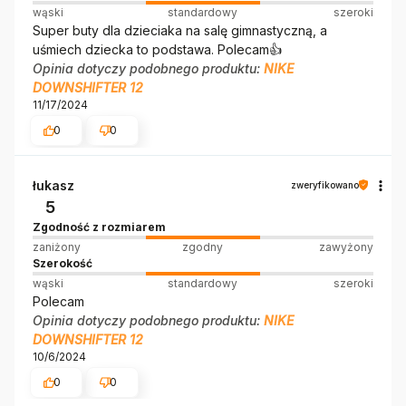
wąski
standardowy
szeroki
Super buty dla dzieciaka na salę gimnastyczną, a
uśmiech dziecka to podstawa. Polecam👍️
Opinia dotyczy podobnego produktu:
NIKE
DOWNSHIFTER 12
11/17/2024
0
0
łukasz
zweryfikowano
5
Zgodność z rozmiarem
zaniżony
zgodny
zawyżony
Szerokość
wąski
standardowy
szeroki
Polecam
Opinia dotyczy podobnego produktu:
NIKE
DOWNSHIFTER 12
10/6/2024
0
0