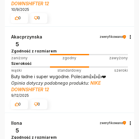
DOWNSHIFTER 12
10/9/2025
0
0
Akacprzynska
zweryfikowano
5
Zgodność z rozmiarem
zaniżony
zgodny
zawyżony
Szerokość
wąski
standardowy
szeroki
Buty ładne i super wygodne. Polecam👍️👍️👍️❤️
Opinia dotyczy podobnego produktu:
NIKE
DOWNSHIFTER 12
9/12/2025
0
0
Ilona
zweryfikowano
5
Zgodność z rozmiarem