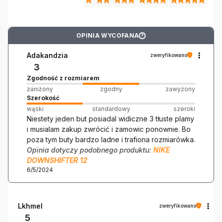
OPINIA WYCOFANA
?
Adakandzia
zweryfikowano
3
Zgodność z rozmiarem
zaniżony
zgodny
zawyżony
Szerokość
wąski
standardowy
szeroki
Niestety jeden but posiadal widiczne 3 tłuste plamy
i musialam zakup zwrócić i zamowic ponownie. Bo
poza tym buty bardzo ladne i trafiona rozmiarówka.
Opinia dotyczy podobnego produktu:
NIKE
DOWNSHIFTER 12
6/5/2024
Lkhmel
zweryfikowano
5