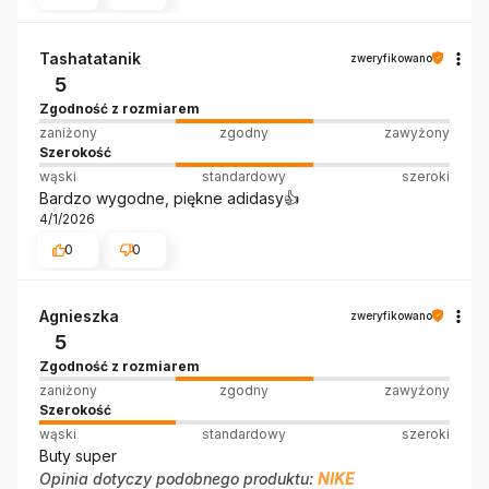
Tashatatanik
zweryfikowano
5
Zgodność z rozmiarem
zaniżony
zgodny
zawyżony
Szerokość
wąski
standardowy
szeroki
Bardzo wygodne, piękne adidasy👍️
4/1/2026
0
0
Agnieszka
zweryfikowano
5
Zgodność z rozmiarem
zaniżony
zgodny
zawyżony
Szerokość
wąski
standardowy
szeroki
Buty super
Opinia dotyczy podobnego produktu:
NIKE