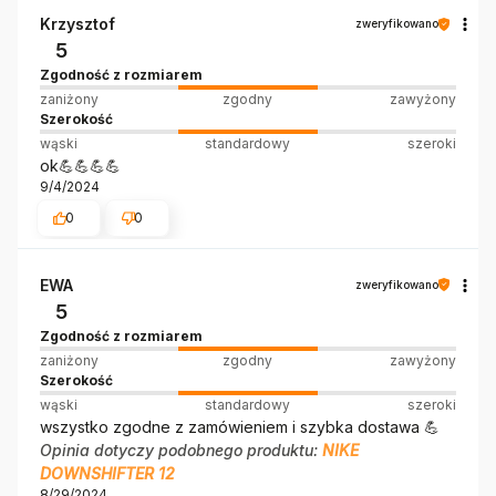
Krzysztof
zweryfikowano
5
Zgodność z rozmiarem
zaniżony
zgodny
zawyżony
Szerokość
wąski
standardowy
szeroki
ok💪💪💪💪
9/4/2024
0
0
EWA
zweryfikowano
5
Zgodność z rozmiarem
zaniżony
zgodny
zawyżony
Szerokość
wąski
standardowy
szeroki
wszystko zgodne z zamówieniem i szybka dostawa 💪
Opinia dotyczy podobnego produktu:
NIKE
DOWNSHIFTER 12
8/29/2024