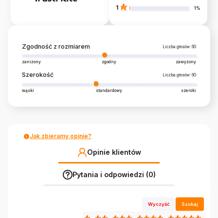
1
1%
Zgodność z rozmiarem
Liczba głosów: 60
zaniżony
zgodny
zawyżony
Szerokość
Liczba głosów: 60
wąski
standardowy
szeroki
Jak zbieramy opinie?
Opinie klientów
Pytania i odpowiedzi (0)
Wyczyść
Szukaj