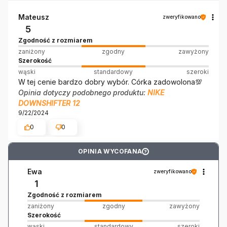
Mateusz
zweryfikowano
5
Zgodność z rozmiarem
zaniżony
zgodny
zawyżony
Szerokość
wąski
standardowy
szeroki
W tej cenie bardzo dobry wybór. Córka zadowolona💯
Opinia dotyczy podobnego produktu:
NIKE
DOWNSHIFTER 12
9/22/2024
0
0
OPINIA WYCOFANA
?
Ewa
zweryfikowano
1
Zgodność z rozmiarem
zaniżony
zgodny
zawyżony
Szerokość
wąski
standardowy
szeroki