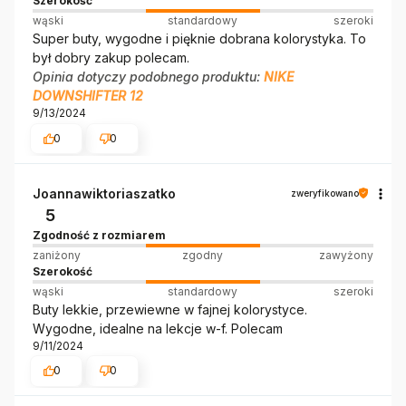
Szerokość
wąski
standardowy
szeroki
Super buty, wygodne i pięknie dobrana kolorystyka. To
był dobry zakup polecam.
Opinia dotyczy podobnego produktu:
NIKE
DOWNSHIFTER 12
9/13/2024
0
0
Joannawiktoriaszatko
zweryfikowano
5
Zgodność z rozmiarem
zaniżony
zgodny
zawyżony
Szerokość
wąski
standardowy
szeroki
Buty lekkie, przewiewne w fajnej kolorystyce.
Wygodne, idealne na lekcje w-f. Polecam
9/11/2024
0
0