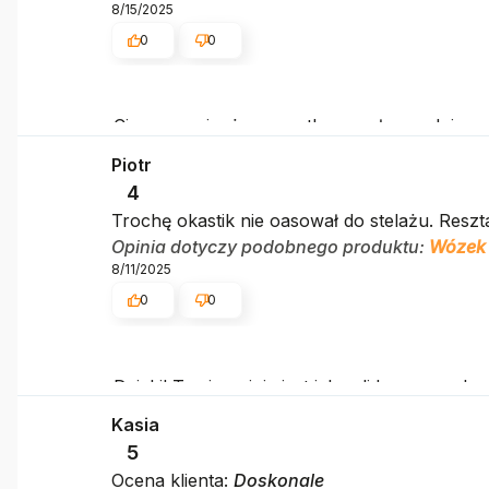
8/15/2025
0
0
Cieszymy się, że wszystko poszło zgodnie z 
Piotr
4
Trochę okastik nie oasował do stelażu. Reszt
Opinia dotyczy podobnego produktu:
Wózek 
8/11/2025
0
0
Dzięki! Twoja opinia jest jak solidny rozruch – 
Kasia
5
Ocena klienta:
Doskonale