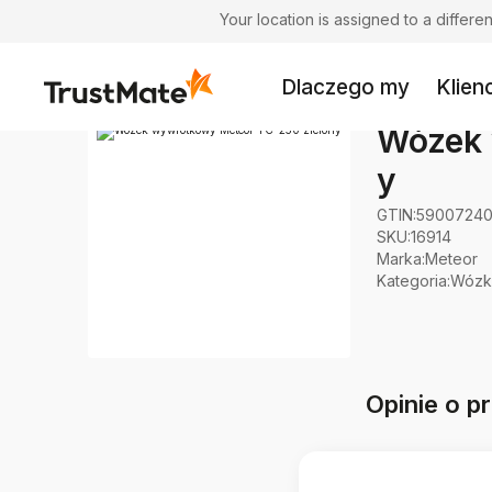
Your location is assigned to a differ
Dlaczego my
Klienc
Wózek 
y
GTIN:
59007240
SKU:
16914
Marka
:
Meteor
Kategoria
:
Wózk
Opinie o 