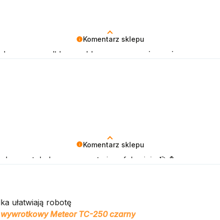
Komentarz sklepu
e zakup przeszedł bezproblemowo, oraz, że możemy zapewn
Komentarz sklepu
elny rzut do kosza – prosto i perfekcyjnie 🎯🏀
ka ułatwiają robotę
wywrotkowy Meteor TC-250 czarny