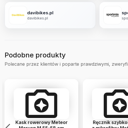
davibikes.pl
sp
davibikes.pl
spo
Podobne produkty
Polecane przez klientów i poparte prawdziwymi, zweryf
Kask rowerowy Meteor
Ręcznik szybk
Marven M 55-58 cm
z mikrofibry Me