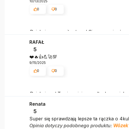
10/13/2025
0
0
Dziękujemy za miłe słowa! Cieszymy się, ż
klientom. Dziękujemy raz jeszcze!
RAFAŁ
5
❤️🔥👍️💪🚀💯
9/15/2025
0
0
Dziękujemy! Twoja opinia wpadła do nas jak c
Renata
5
Super się sprawdzają lepsze ta rączka o 4kul
Opinia dotyczy podobnego produktu:
Wózek 