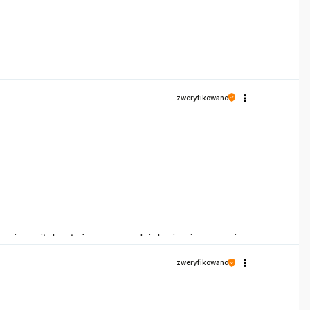
zweryfikowano
s i wysiłek włożony w podzielenie się z nami
zweryfikowano