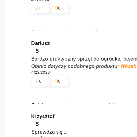
1
0
Dziękujemy za komentarz! Staramy się stale 
Dariusz
5
Bardzo praktyczny sprzęt do ogródka, pojemn
Opinia dotyczy podobnego produktu:
Wózek 
4/23/2026
0
0
Dziękujemy za tak pozytywną opinię - to czy
Twoimi doświadczeniami. Do zobaczenia!
Krzysztof
5
Sprawdza się...