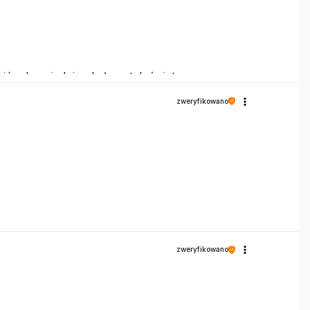
ić odpowiednią obsługę tak świetnym
zweryfikowano
zweryfikowano