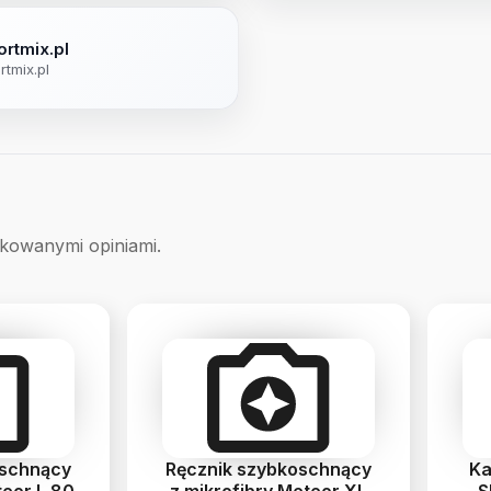
ortmix.pl
rtmix.pl
ikowanymi opiniami.
oschnący
Ręcznik szybkoschnący
Ka
teor L 80
z mikrofibry Meteor XL
S