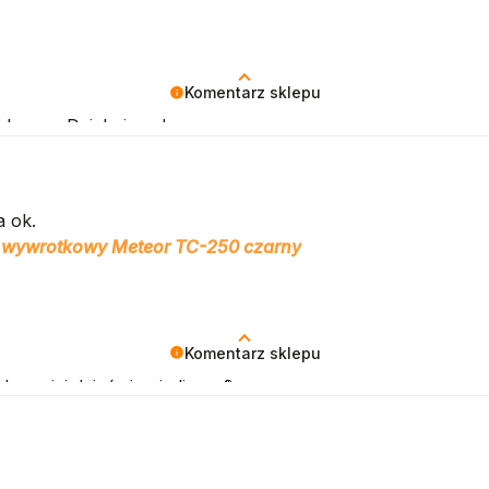
Komentarz sklepu
planem. Dziękujemy!
a ok.
wywrotkowy Meteor TC-250 czarny
Komentarz sklepu
bez niej dzień się nie liczy 💪