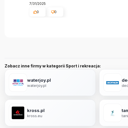
7/31/2025
0
0
Zobacz inne firmy w kategorii Sport i rekreacja:
waterjoy.pl
de
waterjoy.pl
dec
kross.pl
ta
kross.eu
tan