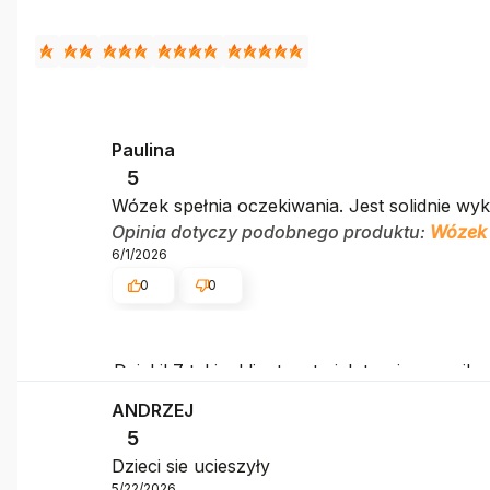
Paulina
5
Wózek spełnia oczekiwania. Jest solidnie wy
Opinia dotyczy podobnego produktu:
Wózek 
6/1/2026
0
0
Dzięki! Z takim klientem to jak trening z naj
ANDRZEJ
5
Dzieci sie ucieszyły
5/22/2026