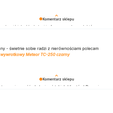
Komentarz sklepu
podnosić jakość obsługi i oferowanych produktów.
y - świetnie sobie radzi z nierównościami polecam
wywrotkowy Meteor TC-250 czarny
Komentarz sklepu
sta przyjemność obsługiwać takich klientów! Doceniamy cza