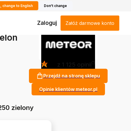
, change to English
Don't change
Zaloguj
Załóż darmowe konto
elon
?
4.9
z 1 125 opinii
Przejdź na stronę sklepu
Opinie klientów meteor.pl
50 zielony