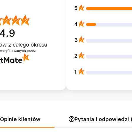
5
4
4.9
3
ntów
z całego okresu
zweryfikowanych przez
2
1
Opinie klientów
Pytania i odpowiedzi 