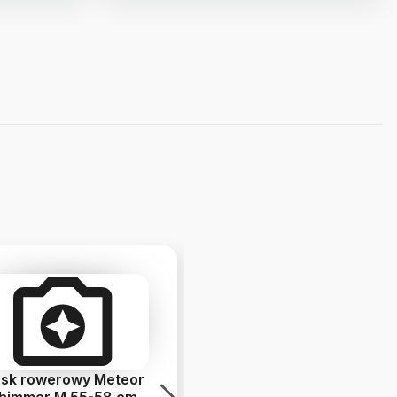
sk rowerowy Meteor
Toaleta turystyczna
himmer M 55-58 cm
Meteor 20l biały