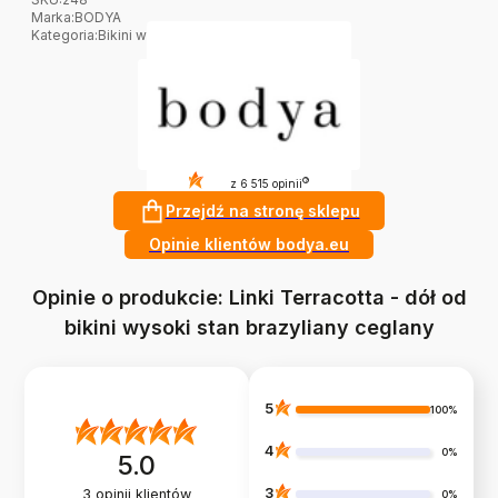
Marka
:
BODYA
Kategoria
:
Bikini wysoki stan
4.8
?
z 6 515 opinii
Przejdź na stronę sklepu
Opinie klientów bodya.eu
Opinie o produkcie: Linki Terracotta - dół od
bikini wysoki stan brazyliany ceglany
5
100%
4
0%
5.0
3
3
opinii klientów
0%