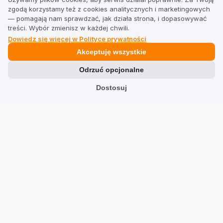
TrustMate
zgodą korzystamy też z cookies analitycznych i marketingowych
— pomagają nam sprawdzać, jak działa strona, i dopasowywać
treści. Wybór zmienisz w każdej chwili.
Kontakt
Dowiedz się więcej w Polityce prywatności
Informacje dla akcjonariuszy
Akceptuję wszystkie
Blog
Odrzuć opcjonalne
Opinie o nas
Dostosuj
Partnerzy
Praca
Team
Adres
TrustMate S.A.
Bartoszowicka 3
,
51-641
Wrocław
,
Polska