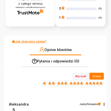
z całego okresu
zebranych i zweryfikowanych przez
2
0%
1
0%
Jak zbieramy opinie?
Opinie klientów
Pytania i odpowiedzi (0)
Wyczyść
Szukaj
Aleksandra
zweryfikowano
5