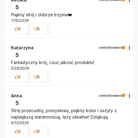
5
Piękny strój i dobrze trzyma❤️
7/15/2026
0
0
Katarzyna
zweryfikowano
5
Fantastyczny krój, czuć jakość produktu!
5/29/2026
0
0
Anna
zweryfikowano
5
Strój przecudny, pomysłowy, piękny kolor i uszyty z
największą starannością, leży idealnie! Dziękuję.
5/13/2026
0
0