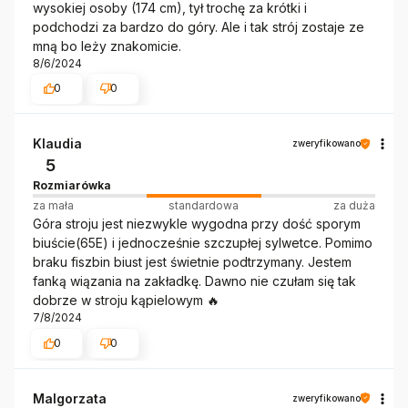
wysokiej osoby (174 cm), tył trochę za krótki i
podchodzi za bardzo do góry. Ale i tak strój zostaje ze
mną bo leży znakomicie.
8/6/2024
0
0
Klaudia
zweryfikowano
5
Rozmiarówka
za mała
standardowa
za duża
Góra stroju jest niezwykle wygodna przy dość sporym
biuście(65E) i jednocześnie szczupłej sylwetce. Pomimo
braku fiszbin biust jest świetnie podtrzymany. Jestem
fanką wiązania na zakładkę. Dawno nie czułam się tak
dobrze w stroju kąpielowym 🔥
7/8/2024
0
0
Malgorzata
zweryfikowano