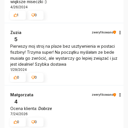
większe miseczki :)
4/26/2024
1
0
Zuzia
zweryfikowano
5
Pierwszy moj stroj na plaze bez usztywnienia w postaci
fiszbiny! Trzyma super! Na początku myślałam ze bede
musiała go zwrócić, ale wystarczy go lepiej związać i juz
jest idealnie! Szybka dostawa
1/29/2024
0
0
Małgorzata
zweryfikowano
4
Ocena klienta:
Dobrze
7/24/2026
0
0