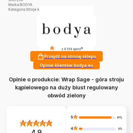
Marka
:
BODYA
Kategoria
:
Stroje kąpielowe na duży biust
4.8
?
z 6 514 opinii
Przejdź na stronę sklepu
Opinie klientów bodya.eu
Opinie o produkcie: Wrap Sage - góra stroju
kąpielowego na duży biust regulowany
obwód zielony
5
91%
4
9%
4.9