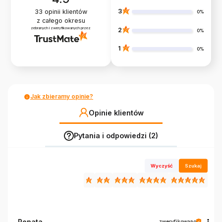
3
33
opinii klientów
0%
z całego okresu
zebranych i zweryfikowanych przez
2
0%
1
0%
Jak zbieramy opinie?
Opinie klientów
Pytania i odpowiedzi (2)
Wyczyść
Szukaj
Renata
zweryfikowano