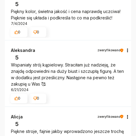
5
Piękny kolor, świetna jakość i cena naprawdę uczciwa!
Pięknie się układa i podkreśla to co ma podkreślić!
7/4/2024
0
0
Aleksandra
zweryfikowano
5
Wspaniały strój kąpielowy. Straciłam już nadzieję, że
znajdę odpowiedni na duży biust i szczupłą figurę. A ten
w dodatku jest prześliczny. Następne na pewno też
zakupię u Was 🥰
6/21/2024
0
0
Alicja
zweryfikowano
5
Piękne stroje, fajnie jakby wprowadzono jeszcze trochę