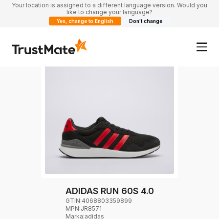
Your location is assigned to a different language version. Would you
like to change your language?
Yes, change to English
Don't change
ADIDAS RUN 60S 4.0
GTIN:
4068803359899
MPN:
JR8571
Marka
:
adidas