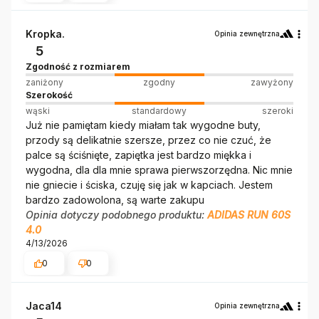
Kropka.
Opinia zewnętrzna
5
Zgodność z rozmiarem
zaniżony
zgodny
zawyżony
Szerokość
wąski
standardowy
szeroki
Już nie pamiętam kiedy miałam tak wygodne buty,
przody są delikatnie szersze, przez co nie czuć, że
palce są ściśnięte, zapiętka jest bardzo miękka i
wygodna, dla dla mnie sprawa pierwszorzędna. Nic mnie
nie gniecie i ściska, czuję się jak w kapciach. Jestem
bardzo zadowolona, są warte zakupu
Opinia dotyczy podobnego produktu:
ADIDAS RUN 60S
4.0
4/13/2026
0
0
Jaca14
Opinia zewnętrzna