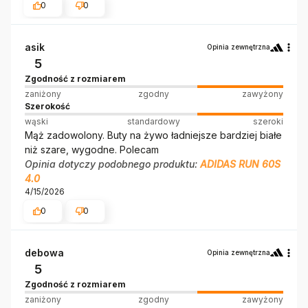
0
0
asik
Opinia zewnętrzna
5
Zgodność z rozmiarem
zaniżony
zgodny
zawyżony
Szerokość
wąski
standardowy
szeroki
Mąż zadowolony. Buty na żywo ładniejsze bardziej białe
niż szare, wygodne. Polecam
Opinia dotyczy podobnego produktu:
ADIDAS RUN 60S
4.0
4/15/2026
0
0
debowa
Opinia zewnętrzna
5
Zgodność z rozmiarem
zaniżony
zgodny
zawyżony