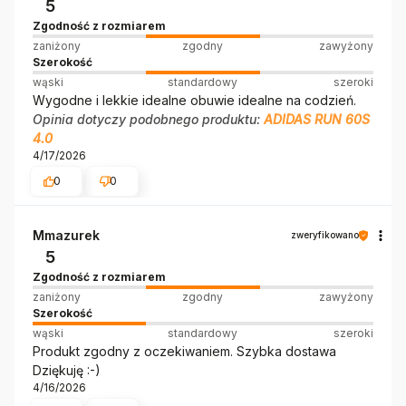
5
Zgodność z rozmiarem
zaniżony
zgodny
zawyżony
Szerokość
wąski
standardowy
szeroki
Wygodne i lekkie idealne obuwie idealne na codzień.
Opinia dotyczy podobnego produktu:
ADIDAS RUN 60S
4.0
4/17/2026
0
0
Mmazurek
zweryfikowano
5
Zgodność z rozmiarem
zaniżony
zgodny
zawyżony
Szerokość
wąski
standardowy
szeroki
Produkt zgodny z oczekiwaniem. Szybka dostawa
Dziękuję :-)
4/16/2026