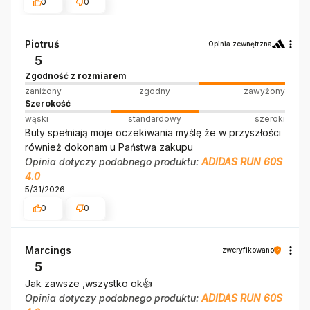
0
0
Piotruś
Opinia zewnętrzna
5
Zgodność z rozmiarem
zaniżony
zgodny
zawyżony
Szerokość
wąski
standardowy
szeroki
Buty spełniają moje oczekiwania myślę że w przyszłości
również dokonam u Państwa zakupu
Opinia dotyczy podobnego produktu:
ADIDAS RUN 60S
4.0
5/31/2026
0
0
Marcings
zweryfikowano
5
Jak zawsze ,wszystko ok👍️
Opinia dotyczy podobnego produktu:
ADIDAS RUN 60S