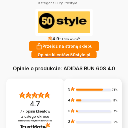
Kategoria
:
Buty lifestyle
4.9
?
z 1 097 opinii
Przejdź na stronę sklepu
Opinie klientów 50style.pl
Opinie o produkcie: ADIDAS RUN 60S 4.0
5
78%
4
16%
4.7
3
77
opinii klientów
5%
z całego okresu
zebranych i zweryfikowanych przez
2
0%