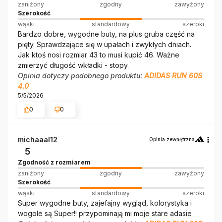
zaniżony
zgodny
zawyżony
Szerokość
wąski
standardowy
szeroki
Bardzo dobre, wygodne buty, na plus gruba część na
pięty. Sprawdzające się w upałach i zwykłych dniach.
Jak ktoś nosi rozmiar 43 to musi kupić 46. Ważne
zmierzyć długość wkładki - stopy.
Opinia dotyczy podobnego produktu:
ADIDAS RUN 60S
4.0
5/5/2026
0
0
michaaal12
Opinia zewnętrzna
5
Zgodność z rozmiarem
zaniżony
zgodny
zawyżony
Szerokość
wąski
standardowy
szeroki
Super wygodne buty, zajefajny wygląd, kolorystyka i
wogole są Super!! przypominają mi moje stare adasie