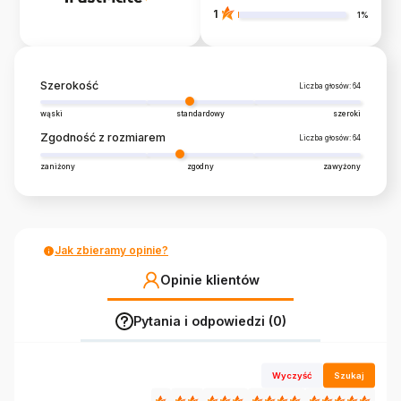
1
1%
Szerokość
Liczba głosów: 64
wąski
standardowy
szeroki
Zgodność z rozmiarem
Liczba głosów: 64
zaniżony
zgodny
zawyżony
Jak zbieramy opinie?
Opinie klientów
Pytania i odpowiedzi (0)
Wyczyść
Szukaj