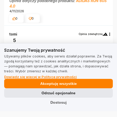
Opinia dotyczy podobnego produktu:
ADIDAS RUN 60S
4.0
4/11/2026
0
0
tomi
Opinia zewnętrzna
5
Szanujemy Twoją prywatność
Zgodność z rozmiarem
Szanujemy Twoją prywatność
zaniżony
zgodny
zawyżony
Używamy plików cookies, aby serwis działał poprawnie. Za Twoją
Szerokość
zgodą korzystamy też z cookies analitycznych i marketingowych
wąski
standardowy
szeroki
— pomagają nam sprawdzać, jak działa strona, i dopasowywać
lekkie, wygodne mega, mięciutkie, fajny kolor,
treści. Wybór zmienisz w każdej chwili.
cichobiegi
Dowiedz się więcej w Polityce prywatności
Opinia dotyczy podobnego produktu:
ADIDAS RUN 60S
Akceptuję wszystkie
4.0
4/11/2026
Odrzuć opcjonalne
0
0
Dostosuj
SkowytDJ
Opinia zewnętrzna