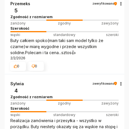
Przemeks
zweryfikowano
5
Zgodność z rozmiarem
zaniżony
zgodny
zawyżony
Szerokość
wąski
standardowy
szeroki
Buty całkiem spoko(mam taki sam model tylko że
czarne)w miarę wygodne i przede wszystkim
solidne.Polecam i ta cena...sztos👍️
2/2/2026
0
0
Sylwia
zweryfikowano
4
Zgodność z rozmiarem
zaniżony
zgodny
zawyżony
Szerokość
wąski
standardowy
szeroki
Realizacja zamówienia i przesyłka - wszystko w
porządku. Buty niestety okazały się za wąskie na stopę i