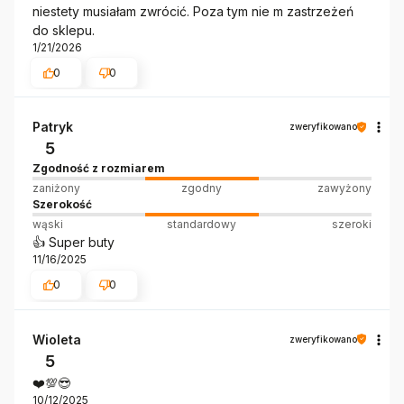
niestety musiałam zwrócić. Poza tym nie m zastrzeżeń
do sklepu.
1/21/2026
0
0
Patryk
zweryfikowano
5
Zgodność z rozmiarem
zaniżony
zgodny
zawyżony
Szerokość
wąski
standardowy
szeroki
👍️ Super buty
11/16/2025
0
0
Wioleta
zweryfikowano
5
❤️💯😎
10/12/2025