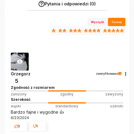
Pytania i odpowiedzi (0)
Wyczyść
Szukaj
Grzegorz
zweryfikowano
5
Zgodność z rozmiarem
zaniżony
zgodny
zawyżony
Szerokość
wąski
standardowy
szeroki
Bardzo fajne i wygodne 👍️
6/23/2024
0
1