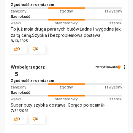
Zgodność z rozmiarem
zaniżony
zgodny
zawyżony
Szerokość
wąski
standardowy
szeroki
To już moja druga para tych butów.Ładne i wygodne jak
za tą cenę.Szybka i bezproblemowa dostawa
8/13/2025
0
0
Wrobelgrzegorz
zweryfikowano
5
Zgodność z rozmiarem
zaniżony
zgodny
zawyżony
Szerokość
wąski
standardowy
szeroki
Super buty szybka dostawa. Gorąco polecam👍️
7/24/2025
0
0