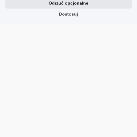
Odrzuć opcjonalne
Zobacz inne firmy w kategorii Moda sportowa:
Dostosuj
SportStyleStory.com
sportstylestory.com
fightershop.com.pl
fightershop.com.pl
atom-sport.pl
atom-sport.pl
desportivo.pl
desportivo.pl