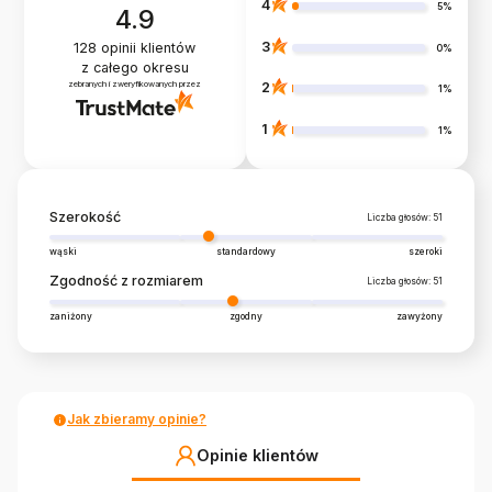
4
5%
4.9
3
128
opinii klientów
0%
z całego okresu
zebranych i zweryfikowanych przez
2
1%
1
1%
Szerokość
Liczba głosów: 51
wąski
standardowy
szeroki
Zgodność z rozmiarem
Liczba głosów: 51
zaniżony
zgodny
zawyżony
Jak zbieramy opinie?
Opinie klientów