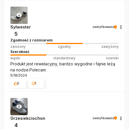
Sylwester
zweryfikowano
5
Zgodność z rozmiarem
zaniżony
zgodny
zawyżony
Szerokość
wąski
standardowy
szeroki
Produkt jest rewelacyjny, bardzo wygodne i fajnie leżą
na nodze.Polecam.
5/18/2024
0
1
Grzesiekciochon
zweryfikowano
4