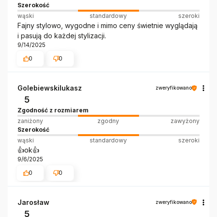
Szerokość
wąski
standardowy
szeroki
Fajny stylowo, wygodne i mimo ceny świetnie wyglądają
i pasują do każdej stylizacji.
9/14/2025
0
0
Golebiewskilukasz
zweryfikowano
5
Zgodność z rozmiarem
zaniżony
zgodny
zawyżony
Szerokość
wąski
standardowy
szeroki
👍️ok👍️
9/6/2025
0
0
Jarosław
zweryfikowano
5