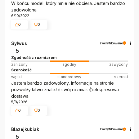
W końcu model, który mnie nie obciera. Jestem bardzo
zadowolona
6/10/2022
0
0
Sylwus
zweryfikowano
5
Zgodność z rozmiarem
zaniżony
zgodny
zawyżony
Szerokość
wąski
standardowy
szeroki
Jestem bardzo zadowolony, informacje na stronie
pozwoliły łatwo znaleźć swój rozmiar. 👍️ekspresowa
dostawa
5/8/2026
0
0
Blazejkubiak
zweryfikowano
5