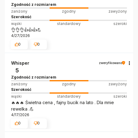
Zgodność z rozmiarem
zaniżony
zgodny
zawyżony
Szerokość
wąski
standardowy
szeroki
👌👌👌👍👍👍💪
4/27/2026
0
0
Whisper
zweryfikowano
5
Zgodność z rozmiarem
zaniżony
zgodny
zawyżony
Szerokość
wąski
standardowy
szeroki
🔥🔥🔥 Świetna cena , fajny bucik na lato . Dla mnie
rewelka .💪
4/17/2026
0
0