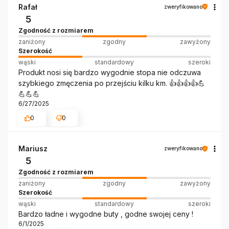
Rafał
zweryfikowano
5
Zgodność z rozmiarem
zaniżony
zgodny
zawyżony
Szerokość
wąski
standardowy
szeroki
Produkt nosi się bardzo wygodnie stopa nie odczuwa
szybkiego zmęczenia po przejściu kilku km. 👍️👍️👍️👍️💪
💪💪💪
6/27/2025
0
0
Mariusz
zweryfikowano
5
Zgodność z rozmiarem
zaniżony
zgodny
zawyżony
Szerokość
wąski
standardowy
szeroki
Bardzo ładne i wygodne buty , godne swojej ceny !
6/1/2025