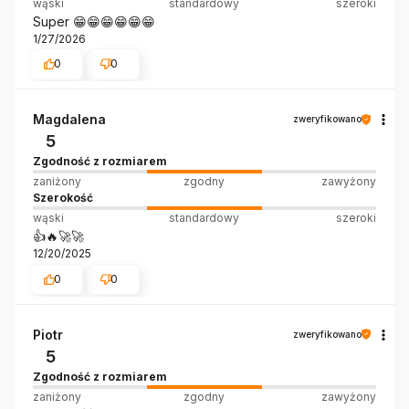
wąski
standardowy
szeroki
Super 😁😁😁😁😁😁
1/27/2026
0
0
Magdalena
zweryfikowano
5
Zgodność z rozmiarem
zaniżony
zgodny
zawyżony
Szerokość
wąski
standardowy
szeroki
👍️🔥🚀🚀
12/20/2025
0
0
Piotr
zweryfikowano
5
Zgodność z rozmiarem
zaniżony
zgodny
zawyżony