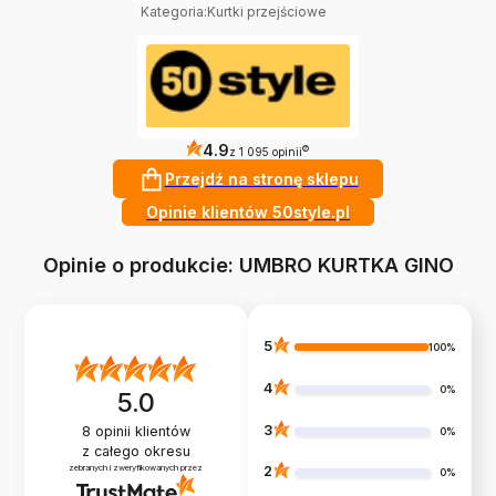
Kategoria
:
Kurtki przejściowe
4.9
?
z 1 095 opinii
Przejdź na stronę sklepu
Opinie klientów 50style.pl
Opinie o produkcie: UMBRO KURTKA GINO
5
100%
4
0%
5.0
3
8
opinii klientów
0%
z całego okresu
zebranych i zweryfikowanych przez
2
0%