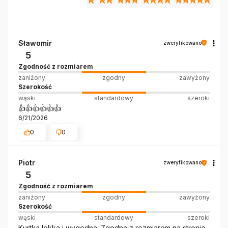
Sławomir
zweryfikowano
5
Zgodność z rozmiarem
zaniżony
zgodny
zawyżony
Szerokość
wąski
standardowy
szeroki
👍️👍️👍️👍️👍️👍️
6/21/2026
0
0
Piotr
zweryfikowano
5
Zgodność z rozmiarem
zaniżony
zgodny
zawyżony
Szerokość
wąski
standardowy
szeroki
Kurtka lekka i wygodna. Zgodna z rozmiarem na stronie.