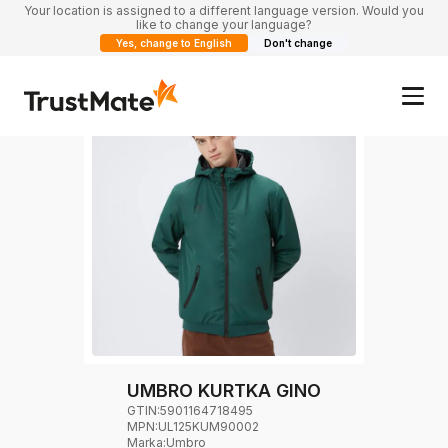
Your location is assigned to a different language version. Would you
like to change your language?
Yes, change to English
Don't change
UMBRO KURTKA GINO
GTIN:
5901164718495
MPN:
UL125KUM90002
Marka
:
Umbro