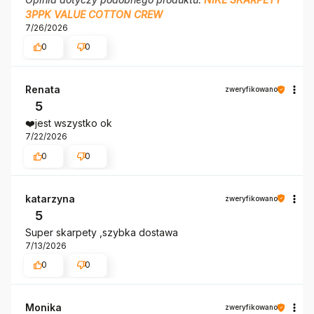
3PPK VALUE COTTON CREW
7/26/2026
0
0
Renata
zweryfikowano
5
❤️jest wszystko ok
7/22/2026
0
0
katarzyna
zweryfikowano
5
Super skarpety ,szybka dostawa
7/13/2026
0
0
Monika
zweryfikowano