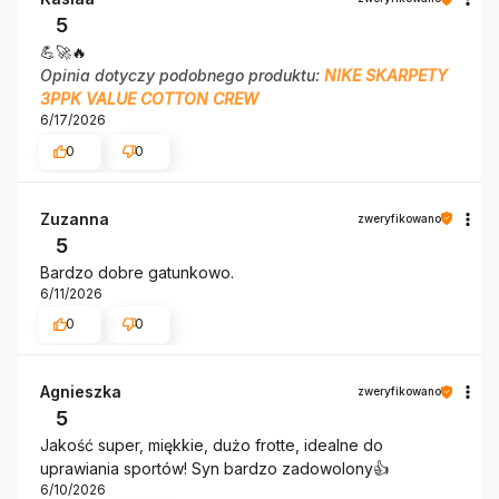
5
💪🚀🔥
Opinia dotyczy podobnego produktu:
NIKE SKARPETY
3PPK VALUE COTTON CREW
6/17/2026
0
0
Zuzanna
zweryfikowano
5
Bardzo dobre gatunkowo.
6/11/2026
0
0
Agnieszka
zweryfikowano
5
Jakość super, miękkie, dużo frotte, idealne do
uprawiania sportów! Syn bardzo zadowolony👍️
6/10/2026