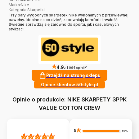
Marka
:
Nike
Kategoria
:
Skarpetki
Trzy pary wygodnych skarpetek Nike wykonanych z przewiewnej
bawełny. Idealne na co dzień, zapewniają komfort i trwałość.
Świetnie sprawdzą się zarówno do sportu, jak i casualowych
stylizacji.
4.9
?
z 1 094 opinii
Przejdź na stronę sklepu
Opinie klientów 50style.pl
Opinie o produkcie: NIKE SKARPETY 3PPK
VALUE COTTON CREW
5
98%