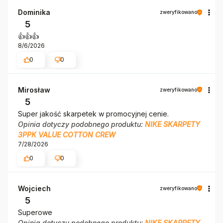
Dominika
zweryfikowano
5
👍️👍️👍️
8/6/2026
0
0
Mirosław
zweryfikowano
5
Super jakość skarpetek w promocyjnej cenie.
Opinia dotyczy podobnego produktu:
NIKE SKARPETY
3PPK VALUE COTTON CREW
7/28/2026
0
0
Wojciech
zweryfikowano
5
Superowe
Opinia dotyczy podobnego produktu:
NIKE SKARPETY