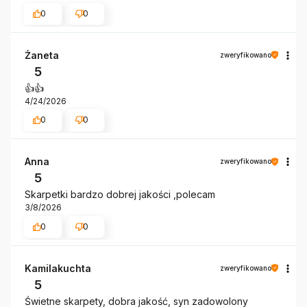
0
0
Żaneta
zweryfikowano
5
👍️👍️
4/24/2026
0
0
Anna
zweryfikowano
5
Skarpetki bardzo dobrej jakości ,polecam
3/8/2026
0
0
Kamilakuchta
zweryfikowano
5
Świetne skarpety, dobra jakość, syn zadowolony