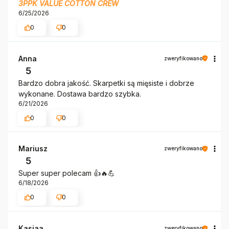
3PPK VALUE COTTON CREW
6/25/2026
0
0
Anna
zweryfikowano
5
Bardzo dobra jakość. Skarpetki są mięsiste i dobrze
wykonane. Dostawa bardzo szybka.
6/21/2026
0
0
Mariusz
zweryfikowano
5
Super super polecam 👍️🔥💪
6/18/2026
0
0
Kasiaa
zweryfikowano