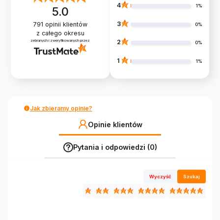
4
1%
5.0
3
791
opinii klientów
0%
z całego okresu
zebranych i zweryfikowanych przez
2
0%
1
1%
Jak zbieramy opinie?
Opinie klientów
Pytania i odpowiedzi (0)
Wyczyść
Szukaj