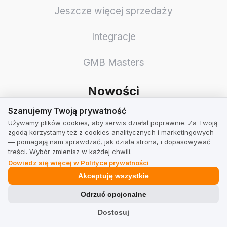
Jeszcze więcej sprzedaży
Integracje
GMB Masters
Nowości
Szanujemy Twoją prywatność
Szanujemy Twoją prywatność
Wdrożenie Obsługi Nowego Storefrontu
Dla Integracji Z Shopify
Używamy plików cookies, aby serwis działał poprawnie. Za Twoją
zgodą korzystamy też z cookies analitycznych i marketingowych
Zaaktualizowaliśmy naszą integrację z Shopify, dodając
— pomagają nam sprawdzać, jak działa strona, i dopasowywać
pełne wsparcie dla nowego Storefrontu (Storefront API
treści. Wybór zmienisz w każdej chwili.
/ Headless…
Dowiedz się więcej w Polityce prywatności
Sprawdź Jak Dbamy O Twoje Opinie W
Akceptuję wszystkie
Odświeżonej Wersji!
Podstawą zakupów online jest poczucie komfortu i
Odrzuć opcjonalne
bezpieczeństwa. Zobacz, jak dbamy o to, aby
wiarygodne i rzetelne opini…
Dostosuj
Nowe Raporty E-Mail