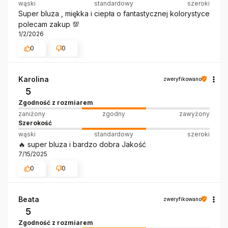
wąski
standardowy
szeroki
Super bluza , miękka i ciepła o fantastycznej kolorystyce
polecam zakup 💯
1/2/2026
0
0
Karolina
zweryfikowano
5
Zgodność z rozmiarem
zaniżony
zgodny
zawyżony
Szerokość
wąski
standardowy
szeroki
🔥 super bluza i bardzo dobra Jakość
7/15/2025
0
0
Beata
zweryfikowano
5
Zgodność z rozmiarem