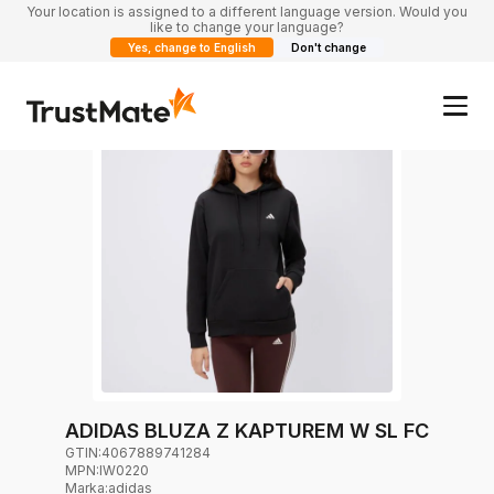
Your location is assigned to a different language version. Would you
like to change your language?
Yes, change to English
Don't change
ADIDAS BLUZA Z KAPTUREM W SL FC
GTIN:
4067889741284
MPN:
IW0220
Marka
:
adidas