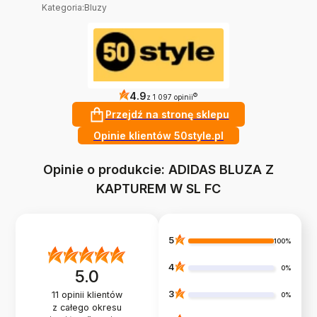
Kategoria
:
Bluzy
4.9
?
z 1 097 opinii
Przejdź na stronę sklepu
Opinie klientów 50style.pl
Opinie o produkcie: ADIDAS BLUZA Z
KAPTUREM W SL FC
5
100%
4
0%
5.0
3
11
opinii klientów
0%
z całego okresu