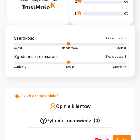
zebranych i zweryfikowanych przez
2
0%
1
0%
Szerokość
Liczba głosów: 8
wąski
standardowy
szeroki
Zgodność z rozmiarem
Liczba głosów: 8
zaniżony
zgodny
zawyżony
Jak zbieramy opinie?
Opinie klientów
Pytania i odpowiedzi (0)
Wyczyść
Szukaj