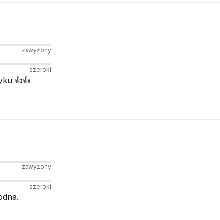
zawyżony
szeroki
ku 👍️👍️
zawyżony
szeroki
odna.