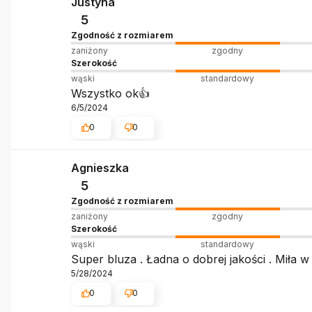
Justyna
5
Zgodność z rozmiarem
zaniżony
zgodny
Szerokość
wąski
standardowy
Wszystko ok👍️
6/5/2024
0
0
Agnieszka
5
Zgodność z rozmiarem
zaniżony
zgodny
Szerokość
wąski
standardowy
Super bluza . Ładna o dobrej jakości . Miła w
5/28/2024
0
0