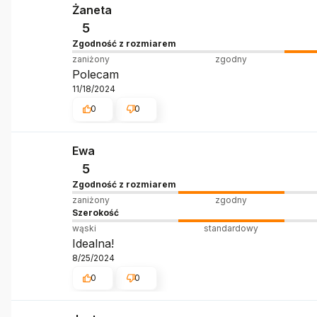
Żaneta
5
Zgodność z rozmiarem
zaniżony
zgodny
Polecam
11/18/2024
0
0
Ewa
5
Zgodność z rozmiarem
zaniżony
zgodny
Szerokość
wąski
standardowy
Idealna!
8/25/2024
0
0