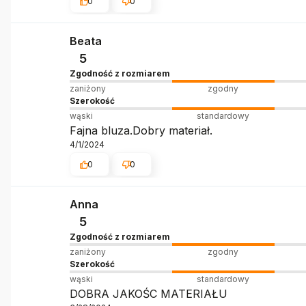
0
0
Beata
5
Zgodność z rozmiarem
zaniżony
zgodny
Szerokość
wąski
standardowy
Fajna bluza.Dobry materiał.
4/1/2024
0
0
Anna
5
Zgodność z rozmiarem
zaniżony
zgodny
Szerokość
wąski
standardowy
DOBRA JAKOŚC MATERIAŁU