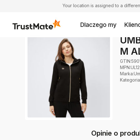
Your location is assigned to a differ
Dlaczego my
Klienc
UMB
M AL
GTIN:
590
MPN:
UL1
Marka
:
Um
Kategoria
Opinie o pro