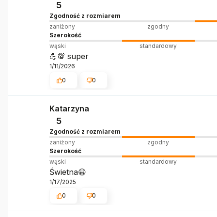
5
Zgodność z rozmiarem
zaniżony
zgodny
Szerokość
wąski
standardowy
💪💯 super
1/11/2026
0
0
Katarzyna
5
Zgodność z rozmiarem
zaniżony
zgodny
Szerokość
wąski
standardowy
Świetna😀
1/17/2025
0
0