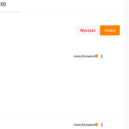
(0)
Wyczyść
Szukaj
zweryfikowano
zweryfikowano