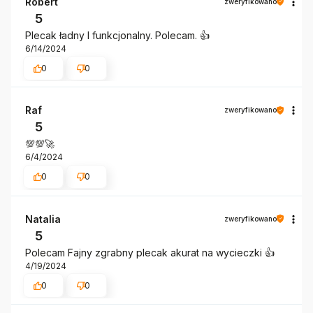
Robert
zweryfikowano
5
Plecak ładny I funkcjonalny. Polecam. 👍️
6/14/2024
0
0
Raf
zweryfikowano
5
💯💯🚀
6/4/2024
0
0
Natalia
zweryfikowano
5
Polecam Fajny zgrabny plecak akurat na wycieczki 👍️
4/19/2024
0
0