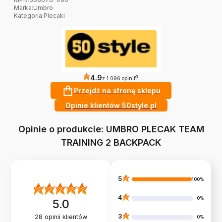
Marka
:
Umbro
Kategoria
:
Plecaki
4.9
?
z 1 096 opinii
Przejdź na stronę sklepu
Opinie klientów 50style.pl
Opinie o produkcie: UMBRO PLECAK TEAM
TRAINING 2 BACKPACK
5
100%
4
0%
5.0
3
28
opinii klientów
0%