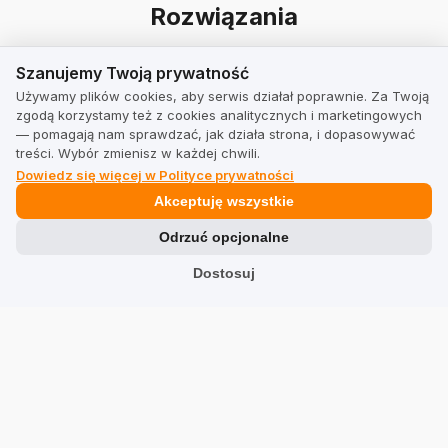
Rozwiązania
Zbieranie opinii
Szanujemy Twoją prywatność
Szanujemy Twoją prywatność
Używamy plików cookies, aby serwis działał poprawnie. Za Twoją
Zwiększ sprzedaż
zgodą korzystamy też z cookies analitycznych i marketingowych
— pomagają nam sprawdzać, jak działa strona, i dopasowywać
treści. Wybór zmienisz w każdej chwili.
Pozycjonowanie strony internetowej
Dowiedz się więcej w Polityce prywatności
Akceptuję wszystkie
Wizerunek
Odrzuć opcjonalne
Synergia z Social Media i Google
Dostosuj
Tłumaczenie opinii
Sprzedaż międzynarodowa
Ankiety i NPS