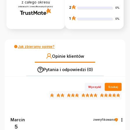
z całego okresu
zebranych i zweryfikowanych przez
2
0%
1
0%
Jak zbieramy opinie?
Opinie klientów
Pytania i odpowiedzi (0)
Wyczyść
Szukaj
Marcin
zweryfikowano
5