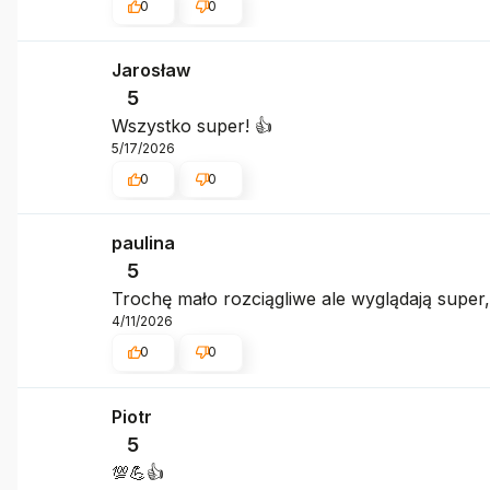
0
0
Jarosław
5
Wszystko super! 👍️
5/17/2026
0
0
paulina
5
Trochę mało rozciągliwe ale wyglądają super,
4/11/2026
0
0
Piotr
5
💯💪👍️