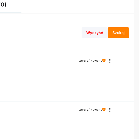
(0)
Wyczyść
Szukaj
zweryfikowano
zweryfikowano