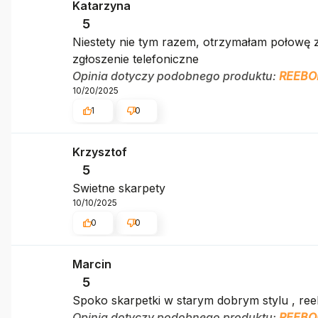
Katarzyna
5
Niestety nie tym razem, otrzymałam połowę 
zgłoszenie telefoniczne
Opinia dotyczy podobnego produktu:
REEBO
10/20/2025
1
0
Krzysztof
5
Swietne skarpety
10/10/2025
0
0
Marcin
5
Spoko skarpetki w starym dobrym stylu , reeb
Opinia dotyczy podobnego produktu:
REEBO