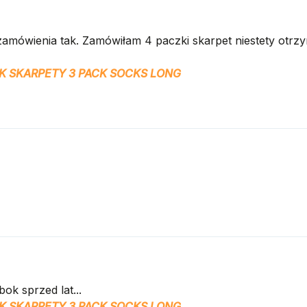
zamówienia tak. Zamówiłam 4 paczki skarpet niestety otr
K SKARPETY 3 PACK SOCKS LONG
ok sprzed lat...
K SKARPETY 3 PACK SOCKS LONG