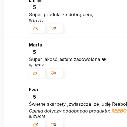
5
Super produkt za dobrą cenę.
9/2/2025
0
0
Marta
5
Super jakość jestem zadowolona ❤️
8/31/2025
0
0
Ewa
5
Świetne skarpety ,zwłaszcza ,że lubię Reebo
Opinia dotyczy podobnego produktu:
REEBO
8/17/2025
0
0