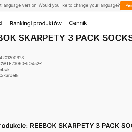
ent language version. Would you like to change your language?
Yes
Cennik
i
Rankingi produktów
BOK SKARPETY 3 PACK SOCKS
4201200623
CWTF23060-RO452-1
ebok
:
Skarpetki
 produkcie: REEBOK SKARPETY 3 PACK S