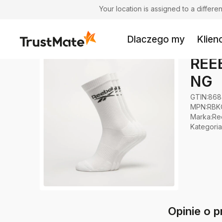
Your location is assigned to a differ
Dlaczego my
Klienc
REE
NG
GTIN:
868
MPN:
RBK
Marka
:
Re
Kategoria
Opinie o