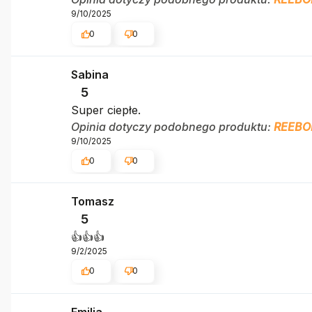
9/10/2025
0
0
Sabina
5
Super ciepłe.
Opinia dotyczy podobnego produktu:
REEBO
9/10/2025
0
0
Tomasz
5
👍️👍️👍️
9/2/2025
0
0
Emilia