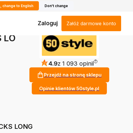
, change to English
Don't change
Zaloguj
Załóż darmowe konto
 LO
?
4.9
z 1 093 opinii
Przejdź na stronę sklepu
Opinie klientów 50style.pl
OCKS LONG