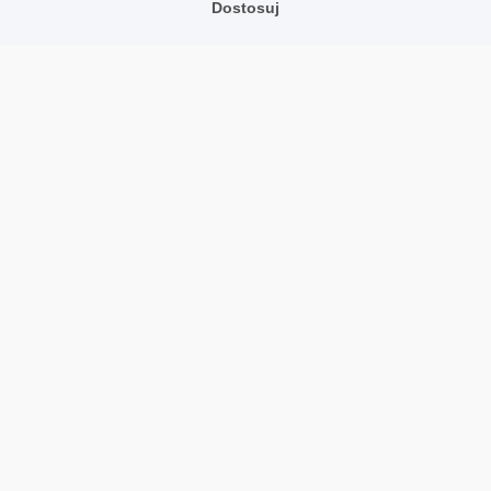
Dostosuj
Blog
Opinie o nas
Partnerzy
Praca
Team
Adres
TrustMate S.A.
Bartoszowicka 3
,
51-641
Wrocław
,
Polska