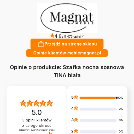
4.9
?
z 5 473 opinii
Przejdź na stronę sklepu
Opinie klientów meblemagnat.pl
Opinie o produkcie: Szafka nocna sosnowa
TINA biała
5
100%
4
0%
5.0
3
3
opinii klientów
0%
z całego okresu
zebranych i zweryfikowanych przez
2
0%