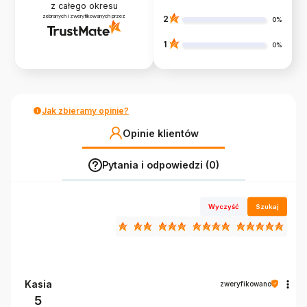
z całego okresu
zebranych i zweryfikowanych przez
2
0%
1
0%
Jak zbieramy opinie?
Opinie klientów
Pytania i odpowiedzi (0)
Wyczyść
Szukaj
Kasia
zweryfikowano
5