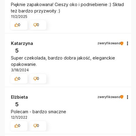
Pięknie zapakowana! Cieszy oko i podniebienie :) Skład
też bardzo przyzwoity :)
11/2/2025
0
0
Katarzyna
zweryfikowano
5
Super czekolada, bardzo dobra jakość, eleganckie
opakowanie.
3/18/2024
0
0
Elżbieta
zweryfikowano
5
Polecam - bardzo smaczne
12/1/2022
0
0