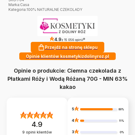
Marka
:
Casa
Kategoria
:
100% NATURALNE CZEKOLADY
4.9
?
z 15 056 opinii
Przejdź na stronę sklepu
Opinie klientów kosmetykizdolinyroz.pl
Opinie o produkcie: Ciemna czekolada z
Płatkami Róży i Wodą Różaną 70G - MIN 63%
kakao
5
89%
4
11%
4.9
3
9
opinii klientów
0%