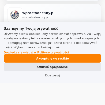
wprostodnatury.pl
wprostodnatury.pl
Szanujemy Twoją prywatność
Szanujemy Twoją prywatność
Używamy plików cookies, aby serwis działał poprawnie. Za Twoją
spa-sklep.pl
zgodą korzystamy też z cookies analitycznych i marketingowych
spa-sklep.pl
— pomagają nam sprawdzać, jak działa strona, i dopasowywać
treści. Wybór zmienisz w każdej chwili.
Dowiedz się więcej w Polityce prywatności
Akceptuję wszystkie
Podobne produkty
Odrzuć opcjonalne
Polecane przez klientów i poparte prawdziwymi, zweryfikowanymi
Dostosuj
opiniami.