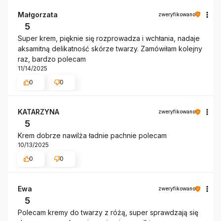
Małgorzata
zweryfikowano
5
Super krem, pięknie się rozprowadza i wchłania, nadaje
aksamitną delikatność skórze twarzy. Zamówiłam kolejny
raz, bardzo polecam
11/14/2025
0
0
KATARZYNA
zweryfikowano
5
Krem dobrze nawilża ładnie pachnie polecam
10/13/2025
0
0
Ewa
zweryfikowano
5
Polecam kremy do twarzy z różą, super sprawdzają się