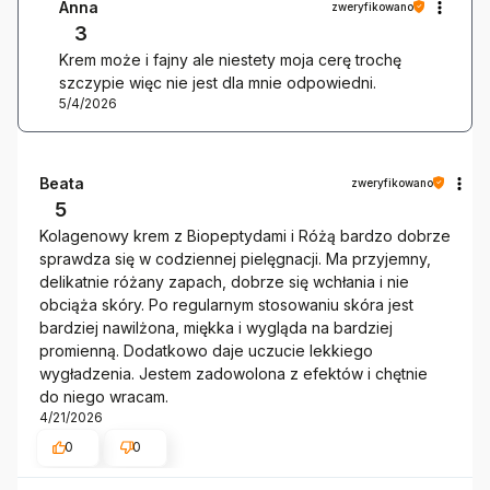
Anna
zweryfikowano
3
Krem może i fajny ale niestety moja cerę trochę
szczypie więc nie jest dla mnie odpowiedni.
5/4/2026
Beata
zweryfikowano
5
Kolagenowy krem z Biopeptydami i Różą bardzo dobrze
sprawdza się w codziennej pielęgnacji. Ma przyjemny,
delikatnie różany zapach, dobrze się wchłania i nie
obciąża skóry. Po regularnym stosowaniu skóra jest
bardziej nawilżona, miękka i wygląda na bardziej
promienną. Dodatkowo daje uczucie lekkiego
wygładzenia. Jestem zadowolona z efektów i chętnie
do niego wracam.
4/21/2026
0
0