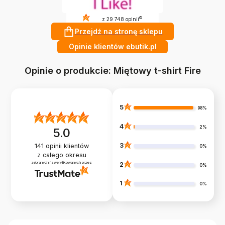
4.9
?
z 29 748 opinii
Przejdź na stronę sklepu
Opinie klientów ebutik.pl
Opinie o produkcie: Miętowy t-shirt Fire
5
98%
4
2%
5.0
3
141
opinii klientów
0%
z całego okresu
zebranych i zweryfikowanych przez
2
0%
1
0%