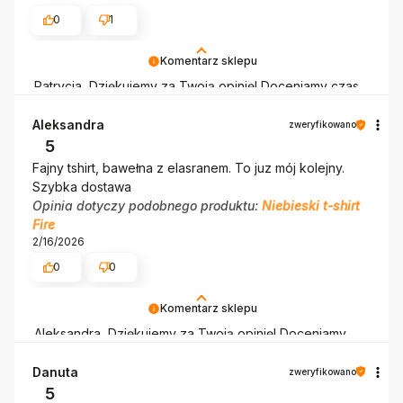
0
1
Komentarz sklepu
Patrycja, Dziękujemy za Twoją opinię! Doceniamy czas
poświęcony na podzielenie się z nami Twoim
doświadczeniem. Jesteśmy szczęśliwi, że mamy takich
Aleksandra
zweryfikowano
klientów. Z pozdrowieniami, obsługa sklepu.
5
Fajny tshirt, bawełna z elasranem. To juz mój kolejny.
Szybka dostawa
Opinia dotyczy podobnego produktu:
Niebieski t-shirt
Fire
2/16/2026
0
0
Komentarz sklepu
Aleksandra, Dziękujemy za Twoją opinię! Doceniamy
czas poświęcony na podzielenie się z nami Twoim
doświadczeniem. Jesteśmy szczęśliwi, że mamy takich
Danuta
zweryfikowano
klientów. Z pozdrowieniami, obsługa sklepu.
5