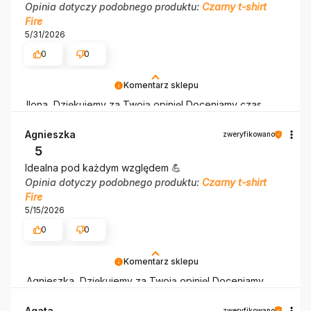
Opinia dotyczy podobnego produktu:
Czarny t-shirt
Fire
5/31/2026
0
0
Komentarz sklepu
Ilona, Dziękujemy za Twoją opinię! Doceniamy czas
poświęcony na podzielenie się z nami Twoim
doświadczeniem. Jesteśmy szczęśliwi, że mamy takich
Agnieszka
zweryfikowano
klientów. Z pozdrowieniami, obsługa sklepu.
5
Idealna pod każdym względem 💪
Opinia dotyczy podobnego produktu:
Czarny t-shirt
Fire
5/15/2026
0
0
Komentarz sklepu
Agnieszka, Dziękujemy za Twoją opinię! Doceniamy
czas poświęcony na podzielenie się z nami Twoim
doświadczeniem. Jesteśmy szczęśliwi, że mamy takich
Agata
zweryfikowano