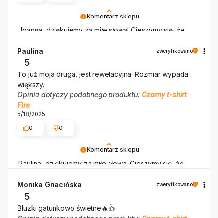
Komentarz sklepu
Joanna, dziękujemy za miłe słowa! Cieszymy się, że
zakup przeszedł bezproblemowo, oraz, że możemy
zapewnić odpowiednią obsługę tak świetnym klientom.
Paulina
zweryfikowano
Dziękujemy raz jeszcze!
5
To już moja druga, jest rewelacyjna. Rozmiar wypada
większy.
Opinia dotyczy podobnego produktu:
Czarny t-shirt
Fire
5/18/2025
0
0
Komentarz sklepu
Paulina, dziękujemy za miłe słowa! Cieszymy się, że
zakup przeszedł bezproblemowo, oraz, że możemy
zapewnić odpowiednią obsługę tak świetnym klientom.
Monika Gnacińska
zweryfikowano
Dziękujemy raz jeszcze!
5
Bluzki gatunkowo świetne🔥👍️