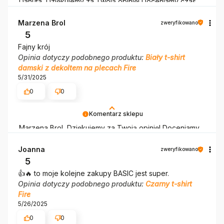
Danuta, Dziękujemy za Twoją opinię! Doceniamy czas
poświęcony na podzielenie się z nami Twoim
doświadczeniem. Jesteśmy szczęśliwi, że mamy takich
Marzena Brol
zweryfikowano
klientów. Z pozdrowieniami, obsługa sklepu.
5
Fajny krój
Opinia dotyczy podobnego produktu:
Biały t-shirt
damski z dekoltem na plecach Fire
5/31/2025
0
0
Komentarz sklepu
Marzena Brol, Dziękujemy za Twoją opinię! Doceniamy
czas poświęcony na podzielenie się z nami Twoim
doświadczeniem. Jesteśmy szczęśliwi, że mamy takich
Joanna
zweryfikowano
klientów. Z pozdrowieniami, obsługa sklepu.
5
👍️🔥 to moje kolejne zakupy BASIC jest super.
Opinia dotyczy podobnego produktu:
Czarny t-shirt
Fire
5/26/2025
0
0