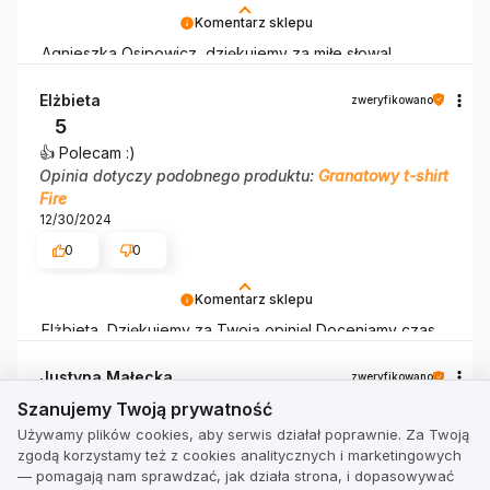
Komentarz sklepu
Agnieszka Osipowicz, dziękujemy za miłe słowa!
Cieszymy się, że zakup przeszedł bezproblemowo,
oraz, że możemy zapewnić odpowiednią obsługę tak
Elżbieta
zweryfikowano
świetnym klientom. Dziękujemy raz jeszcze!
5
👍️ Polecam :)
Opinia dotyczy podobnego produktu:
Granatowy t-shirt
Fire
12/30/2024
0
0
Komentarz sklepu
Elżbieta, Dziękujemy za Twoją opinię! Doceniamy czas
poświęcony na podzielenie się z nami Twoim
doświadczeniem. Jesteśmy szczęśliwi, że mamy takich
Justyna Małecka
zweryfikowano
Szanujemy Twoją prywatność
klientów. Z pozdrowieniami, obsługa sklepu.
5
Szanujemy Twoją prywatność
Bluzeczki super, polecam. Noszę na co dzień rozmiar M,
Używamy plików cookies, aby serwis działał poprawnie. Za Twoją
ale wzięłam ten 40/41 jest luźniejszy.
zgodą korzystamy też z cookies analitycznych i marketingowych
Opinia dotyczy podobnego produktu:
Pomarańczowy t-
— pomagają nam sprawdzać, jak działa strona, i dopasowywać