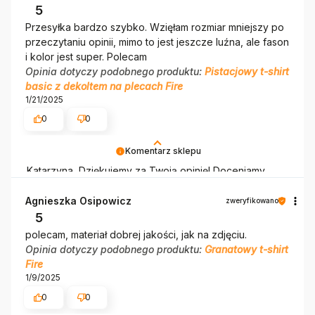
takich klientów. Z pozdrowieniami, obsługa sklepu.
5
Przesyłka bardzo szybko. Wzięłam rozmiar mniejszy po
przeczytaniu opinii, mimo to jest jeszcze luźna, ale fason
i kolor jest super. Polecam
Opinia dotyczy podobnego produktu:
Pistacjowy t-shirt
basic z dekoltem na plecach Fire
1/21/2025
0
0
Komentarz sklepu
Katarzyna, Dziękujemy za Twoją opinię! Doceniamy
czas poświęcony na podzielenie się z nami Twoim
doświadczeniem. Jesteśmy szczęśliwi, że mamy takich
Agnieszka Osipowicz
zweryfikowano
klientów. Z pozdrowieniami, obsługa sklepu.
5
polecam, materiał dobrej jakości, jak na zdjęciu.
Opinia dotyczy podobnego produktu:
Granatowy t-shirt
Fire
1/9/2025
0
0