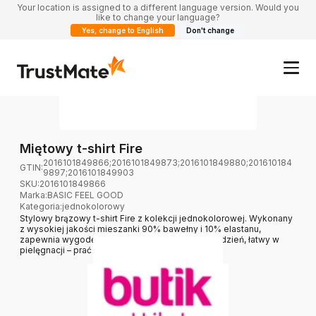
Your location is assigned to a different language version. Would you
like to change your language?
Yes, change to English
Don't change
Miętowy t-shirt Fire
2016101849866;2016101849873;2016101849880;201610184
GTIN:
9897;2016101849903
SKU:
2016101849866
Marka
:
BASIC FEEL GOOD
Kategoria
:
jednokolorowy
Stylowy brązowy t-shirt Fire z kolekcji jednokolorowej. Wykonany
z wysokiej jakości mieszanki 90% bawełny i 10% elastanu,
zapewnia wygodę i dopasowanie. Idealny na co dzień, łatwy w
pielęgnacji – prać w pralce w 30°C.