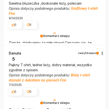
Świetna bluzeczka ,doskonale leży, polecam.
Opinia dotyczy podobnego produktu:
Grafitowy t-shirt
Fire
9/14/2025
0
0
Komentarz sklepu
Danuta, dziękujemy za miłe słowa! Cieszymy się, że
zakup przeszedł bezproblemowo, oraz, że możemy
zapewnić odpowiednią obsługę tak świetnym klientom.
Danuta
zweryfikowano
Dziękujemy raz jeszcze!
5
Piękny T-shirt, ładnie leży, dobry materiał, wszystko
zgodnie z opisem.
Opinia dotyczy podobnego produktu:
Biały t-shirt
damski z dekoltem na plecach Fire
7/3/2025
0
0
Komentarz sklepu