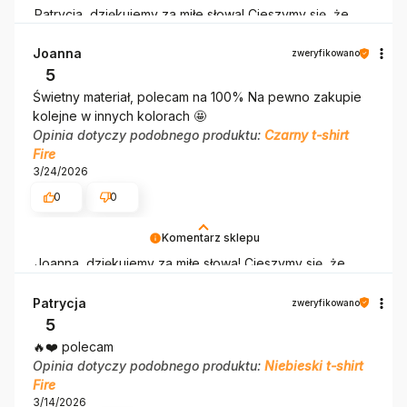
Patrycja, dziękujemy za miłe słowa! Cieszymy się, że
zakup przeszedł bezproblemowo, oraz, że możemy
zapewnić odpowiednią obsługę tak świetnym klientom.
Joanna
zweryfikowano
Dziękujemy raz jeszcze!
5
Świetny materiał, polecam na 100% Na pewno zakupie
kolejne w innych kolorach 🤩
Opinia dotyczy podobnego produktu:
Czarny t-shirt
Fire
3/24/2026
0
0
Komentarz sklepu
Joanna, dziękujemy za miłe słowa! Cieszymy się, że
zakup przeszedł bezproblemowo, oraz, że możemy
zapewnić odpowiednią obsługę tak świetnym klientom.
Patrycja
zweryfikowano
Dziękujemy raz jeszcze!
5
🔥❤️ polecam
Opinia dotyczy podobnego produktu:
Niebieski t-shirt
Fire
3/14/2026