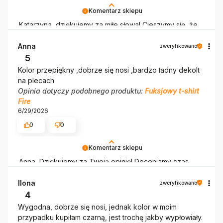
Komentarz sklepu
Katarzyna, dziękujemy za miłe słowa! Cieszymy się, że
zakup przeszedł bezproblemowo, oraz, że możemy
zapewnić odpowiednią obsługę tak świetnym klientom.
Anna
zweryfikowano
Dziękujemy raz jeszcze!
5
Kolor przepiękny ,dobrze się nosi ,bardzo ładny dekolt
na plecach
Opinia dotyczy podobnego produktu:
Fuksjowy t-shirt
Fire
6/29/2026
0
0
Komentarz sklepu
Anna, Dziękujemy za Twoją opinię! Doceniamy czas
poświęcony na podzielenie się z nami Twoim
doświadczeniem. Jesteśmy szczęśliwi, że mamy takich
Ilona
zweryfikowano
klientów. Z pozdrowieniami, obsługa sklepu.
4
Wygodna, dobrze się nosi, jednak kolor w moim
przypadku kupiłam czarną, jest trochę jakby wypłowiały.