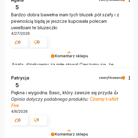
klientów. Z pozdrowieniami, obsługa sklepu.
5
Bardzo dobra bawełna mam tych bluzek pół szafy i z
pewnością będę je jeszcze kupowała polecam
uwielbiam te bluzeczki
4/27/2026
0
0
Komentarz sklepu
Agata, dziękujemy za miłe słowa! Cieszymy się, że
zakup przeszedł bezproblemowo, oraz, że możemy
zapewnić odpowiednią obsługę tak świetnym klientom.
Patrycja
zweryfikowano
Dziękujemy raz jeszcze!
5
Piękna i wygodna. Basic, który zawsze się przyda 👍️
Opinia dotyczy podobnego produktu:
Czarny t-shirt
Fire
4/6/2026
0
1
Komentarz sklepu