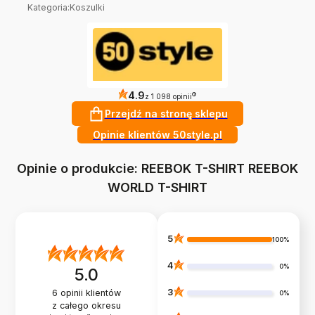
Kategoria
:
Koszulki
4.9
?
z 1 098 opinii
Przejdź na stronę sklepu
Opinie klientów 50style.pl
Opinie o produkcie: REEBOK T-SHIRT REEBOK
WORLD T-SHIRT
5
100%
4
0%
5.0
3
6
opinii klientów
0%
z całego okresu