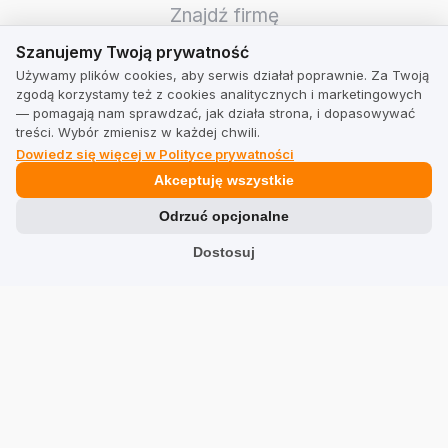
Znajdź firmę
Szanujemy Twoją prywatność
Szanujemy Twoją prywatność
TrustMate
Używamy plików cookies, aby serwis działał poprawnie. Za Twoją
zgodą korzystamy też z cookies analitycznych i marketingowych
Kontakt
— pomagają nam sprawdzać, jak działa strona, i dopasowywać
treści. Wybór zmienisz w każdej chwili.
Informacje dla akcjonariuszy
Dowiedz się więcej w Polityce prywatności
Blog
Akceptuję wszystkie
Opinie o nas
Odrzuć opcjonalne
Partnerzy
Dostosuj
Praca
Team
Adres
TrustMate S.A.