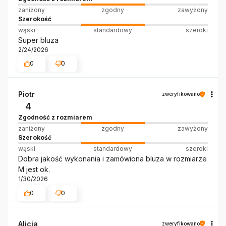
zaniżony
zgodny
zawyżony
Szerokość
wąski
standardowy
szeroki
Super bluza
2/24/2026
0
0
Piotr
zweryfikowano
4
Zgodność z rozmiarem
zaniżony
zgodny
zawyżony
Szerokość
wąski
standardowy
szeroki
Dobra jakość wykonania i zamówiona bluza w rozmiarze
M jest ok.
1/30/2026
0
0
Alicja
zweryfikowano