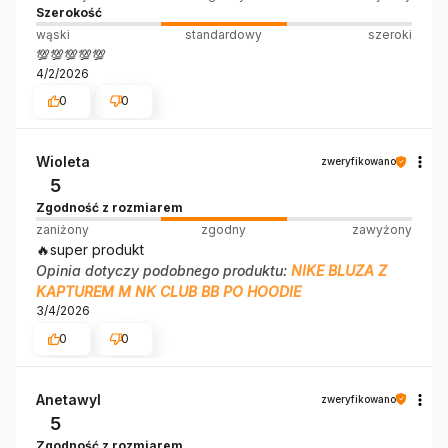
Szerokość
wąski
standardowy
szeroki
💯💯💯💯💯
4/2/2026
0
0
Wioleta
zweryfikowano
5
Zgodność z rozmiarem
zaniżony
zgodny
zawyżony
🔥super produkt
Opinia dotyczy podobnego produktu:
NIKE BLUZA Z
KAPTUREM M NK CLUB BB PO HOODIE
3/4/2026
0
0
Anetawyl
zweryfikowano
5
Zgodność z rozmiarem