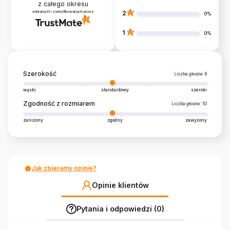
z całego okresu
zebranych i zweryfikowanych przez
2
0%
1
0%
Szerokość
Liczba głosów: 8
wąski
standardowy
szeroki
Zgodność z rozmiarem
Liczba głosów: 10
zaniżony
zgodny
zawyżony
Jak zbieramy opinie?
Opinie klientów
Pytania i odpowiedzi (0)