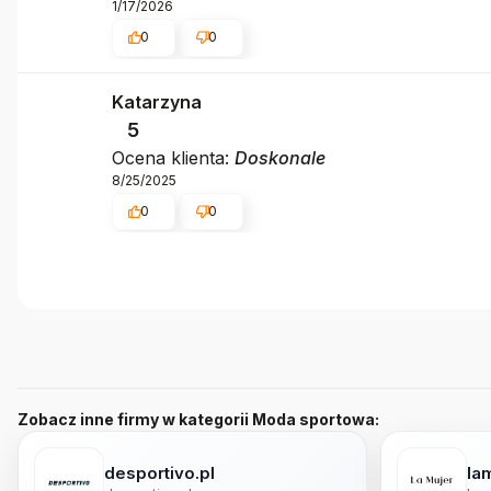
1/17/2026
0
0
Katarzyna
5
Ocena klienta:
Doskonale
8/25/2025
0
0
Zobacz inne firmy w kategorii Moda sportowa:
desportivo.pl
lam