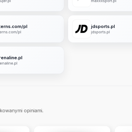
ujer.pl
maxxxsport.pl
terns.com/pl
jdsports.pl
erns.com/pl
jdsports.pl
renaline.pl
enaline.pl
ikowanymi opiniami.