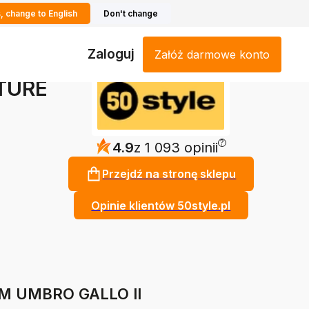
, change to English
Don't change
Zaloguj
Załóż darmowe konto
TURE
?
4.9
z 1 093 opinii
Przejdź na stronę sklepu
Opinie klientów 50style.pl
EM UMBRO GALLO II