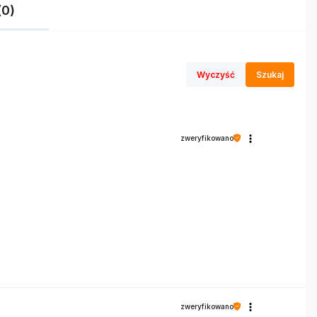
(0)
Wyczyść
Szukaj
zweryfikowano
zweryfikowano