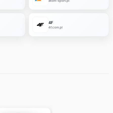
atom-sport.pl
4F
4f.com.pl