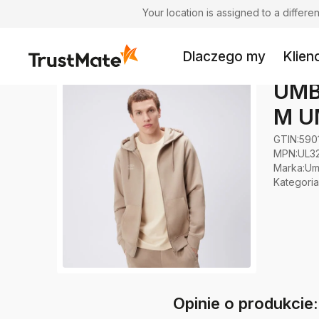
Your location is assigned to a differ
Dlaczego my
Klienc
UMB
M U
GTIN:
590
MPN:
UL3
Marka
:
Um
Kategoria
Opinie o produkc