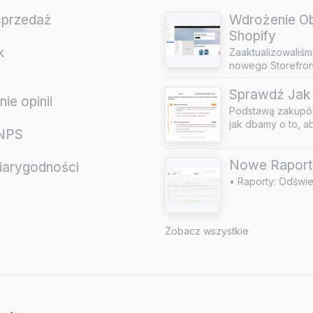
sprzedaż
Wdrożenie Obs
Shopify
k
Zaaktualizowaliśm
nowego Storefront
Sprawdź Jak 
ie opinii
Podstawą zakupów
jak dbamy o to, a
 NPS
Nowe Raport
iarygodności
• Raporty: Odświe
e
Zobacz wszystkie