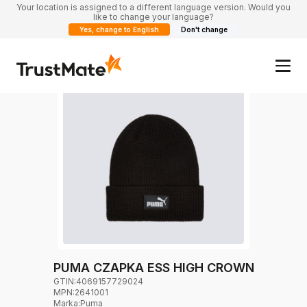
Your location is assigned to a different language version. Would you
like to change your language?
Yes, change to English
Don't change
PUMA CZAPKA ESS HIGH CROWN
GTIN:
4069157729024
MPN:
2641001
Marka
:
Puma