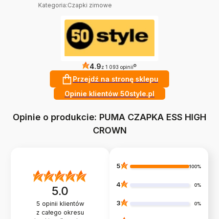
Kategoria
:
Czapki zimowe
4.9
?
z 1 093 opinii
Przejdź na stronę sklepu
Opinie klientów 50style.pl
Opinie o produkcie: PUMA CZAPKA ESS HIGH
CROWN
5
100%
4
0%
5.0
3
5
opinii klientów
0%
z całego okresu