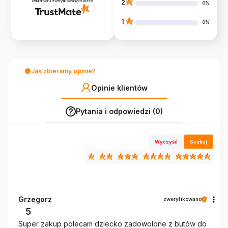
zebranych i zweryfikowanych przez
2
0%
1
0%
Jak zbieramy opinie?
Opinie klientów
Pytania i odpowiedzi (0)
Wyczyść
Szukaj
Grzegorz
zweryfikowano
5
Super zakup polecam dziecko zadowolone z butów do