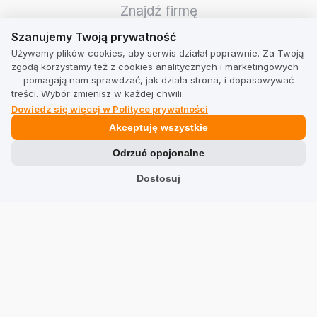
Znajdź firmę
Szanujemy Twoją prywatność
Szanujemy Twoją prywatność
TrustMate
Używamy plików cookies, aby serwis działał poprawnie. Za Twoją
zgodą korzystamy też z cookies analitycznych i marketingowych
Kontakt
— pomagają nam sprawdzać, jak działa strona, i dopasowywać
treści. Wybór zmienisz w każdej chwili.
Informacje dla akcjonariuszy
Dowiedz się więcej w Polityce prywatności
Blog
Akceptuję wszystkie
Opinie o nas
Odrzuć opcjonalne
Partnerzy
Dostosuj
Praca
Team
Adres
TrustMate S.A.