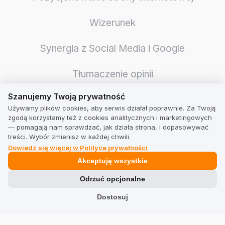
Wizerunek
Synergia z Social Media i Google
Tłumaczenie opinii
Szanujemy Twoją prywatność
Szanujemy Twoją prywatność
Sprzedaż międzynarodowa
Używamy plików cookies, aby serwis działał poprawnie. Za Twoją
zgodą korzystamy też z cookies analitycznych i marketingowych
Ankiety i NPS
— pomagają nam sprawdzać, jak działa strona, i dopasowywać
treści. Wybór zmienisz w każdej chwili.
Dowiedz się więcej w Polityce prywatności
Optymalizacja logistyki
Akceptuję wszystkie
Wzrost wiarygodności
Odrzuć opcjonalne
Dostosuj
Jeszcze więcej sprzedaży