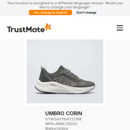
Your location is assigned to a different language version. Would you
like to change your language?
Yes, change to English
Don't change
UMBRO CORIN
GTIN:
5901164722188
MPN:
UMWL125002
Marka
:
Umbro