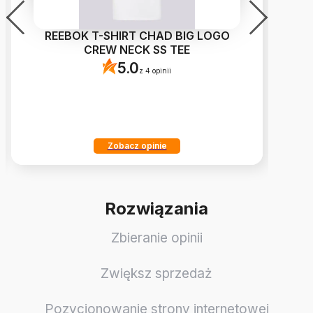
REEBOK T-SHIRT CHAD BIG LOGO
N
CREW NECK SS TEE
5.0
z 4 opinii
Zobacz opinie
Rozwiązania
Zbieranie opinii
Zwiększ sprzedaż
Pozycjonowanie strony internetowej