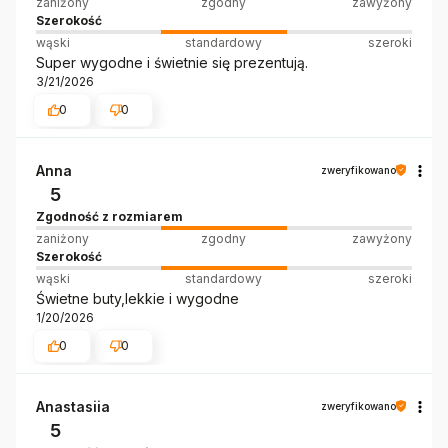
zaniżony
zgodny
zawyżony
Szerokość
wąski
standardowy
szeroki
Super wygodne i świetnie się prezentują.
3/21/2026
0
0
Anna
zweryfikowano
5
Zgodność z rozmiarem
zaniżony
zgodny
zawyżony
Szerokość
wąski
standardowy
szeroki
Świetne buty,lekkie i wygodne
1/20/2026
0
0
Anastasiia
zweryfikowano
5