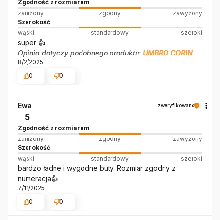
Zgodność z rozmiarem
zaniżony
zgodny
zawyżony
Szerokość
wąski
standardowy
szeroki
super 👍️
Opinia dotyczy podobnego produktu:
UMBRO CORIN
8/2/2025
0
0
Ewa
zweryfikowano
5
Zgodność z rozmiarem
zaniżony
zgodny
zawyżony
Szerokość
wąski
standardowy
szeroki
bardzo ładne i wygodne buty. Rozmiar zgodny z
numeracja👍️
7/11/2025
0
0