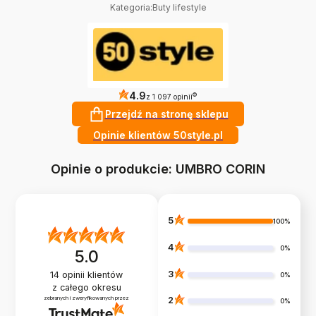
Kategoria
:
Buty lifestyle
4.9
?
z 1 097 opinii
Przejdź na stronę sklepu
Opinie klientów 50style.pl
Opinie o produkcie: UMBRO CORIN
5
100%
4
0%
5.0
3
14
opinii klientów
0%
z całego okresu
zebranych i zweryfikowanych przez
2
0%