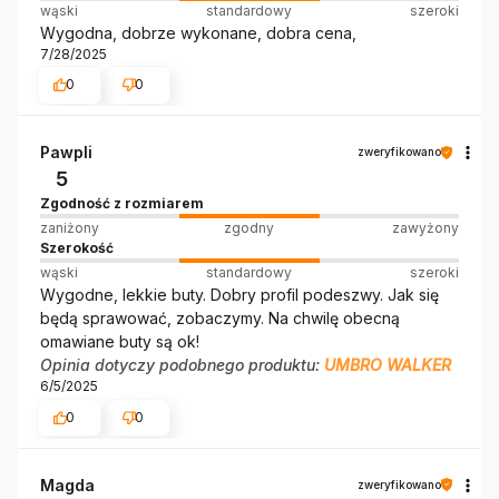
wąski
standardowy
szeroki
Wygodna, dobrze wykonane, dobra cena,
7/28/2025
0
0
Pawpli
zweryfikowano
5
Zgodność z rozmiarem
zaniżony
zgodny
zawyżony
Szerokość
wąski
standardowy
szeroki
Wygodne, lekkie buty. Dobry profil podeszwy. Jak się
będą sprawować, zobaczymy. Na chwilę obecną
omawiane buty są ok!
Opinia dotyczy podobnego produktu:
UMBRO WALKER
6/5/2025
0
0
Magda
zweryfikowano