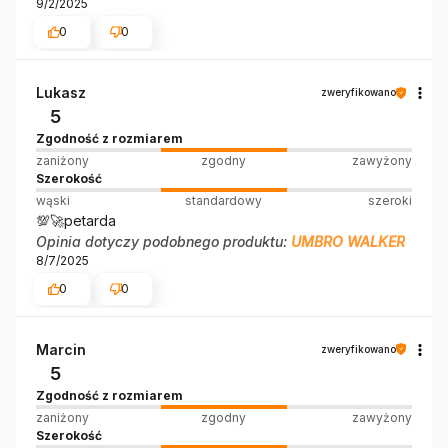
9/2/2025
0
0
Lukasz
zweryfikowano
5
Zgodność z rozmiarem
zaniżony
zgodny
zawyżony
Szerokość
wąski
standardowy
szeroki
💯🚀petarda
Opinia dotyczy podobnego produktu:
UMBRO WALKER
8/7/2025
0
0
Marcin
zweryfikowano
5
Zgodność z rozmiarem
zaniżony
zgodny
zawyżony
Szerokość