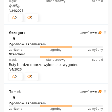
wąski
standardowy
szeroki
👍️💯🚀
1/24/2026
0
0
Grzegorz
zweryfikowano
5
Zgodność z rozmiarem
zaniżony
zgodny
zawyżony
Szerokość
wąski
standardowy
szeroki
Buty bardzo dobrze wykonane, wygodne.
1/4/2026
0
0
Tomek
zweryfikowano
5
Zgodność z rozmiarem
zaniżony
zgodny
zawyżony