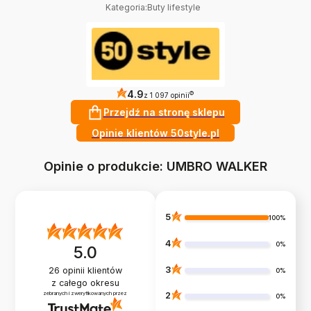
Kategoria
:
Buty lifestyle
4.9
?
z 1 097 opinii
Przejdź na stronę sklepu
Opinie klientów 50style.pl
Opinie o produkcie: UMBRO WALKER
5
100%
4
0%
5.0
3
26
opinii klientów
0%
z całego okresu
zebranych i zweryfikowanych przez
2
0%