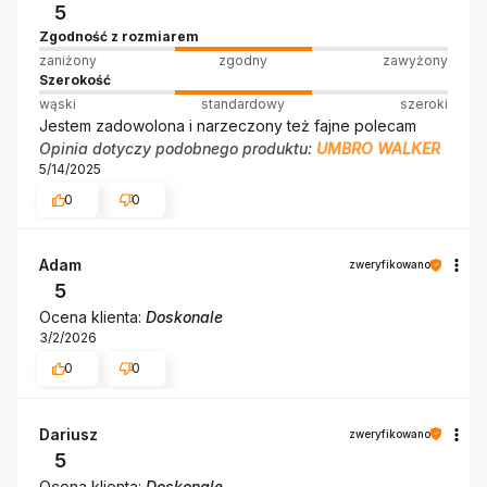
5
Zgodność z rozmiarem
zaniżony
zgodny
zawyżony
Szerokość
wąski
standardowy
szeroki
Jestem zadowolona i narzeczony też fajne polecam
Opinia dotyczy podobnego produktu:
UMBRO WALKER
5/14/2025
0
0
Adam
zweryfikowano
5
Ocena klienta:
Doskonale
3/2/2026
0
0
Dariusz
zweryfikowano
5
Ocena klienta:
Doskonale