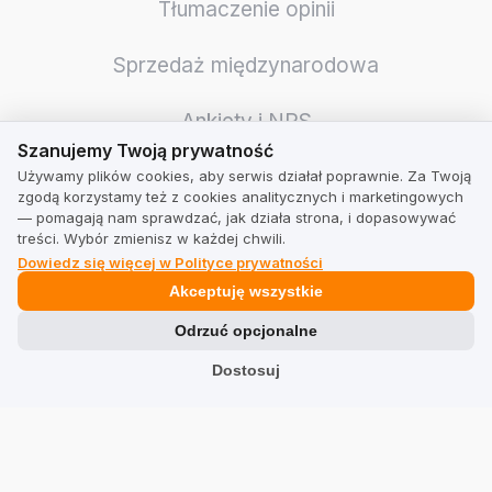
Tłumaczenie opinii
Sprzedaż międzynarodowa
Ankiety i NPS
Szanujemy Twoją prywatność
Szanujemy Twoją prywatność
Optymalizacja logistyki
Używamy plików cookies, aby serwis działał poprawnie. Za Twoją
zgodą korzystamy też z cookies analitycznych i marketingowych
— pomagają nam sprawdzać, jak działa strona, i dopasowywać
Wzrost wiarygodności
treści. Wybór zmienisz w każdej chwili.
Dowiedz się więcej w Polityce prywatności
Jeszcze więcej sprzedaży
Akceptuję wszystkie
Odrzuć opcjonalne
Integracje
Dostosuj
GMB Masters
Nowości