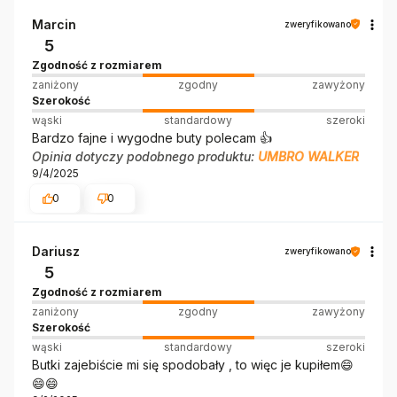
Marcin
zweryfikowano
5
Zgodność z rozmiarem
zaniżony
zgodny
zawyżony
Szerokość
wąski
standardowy
szeroki
Bardzo fajne i wygodne buty polecam 👍️
Opinia dotyczy podobnego produktu:
UMBRO WALKER
9/4/2025
0
0
Dariusz
zweryfikowano
5
Zgodność z rozmiarem
zaniżony
zgodny
zawyżony
Szerokość
wąski
standardowy
szeroki
Butki zajebiście mi się spodobały , to więc je kupiłem😄
😄😄