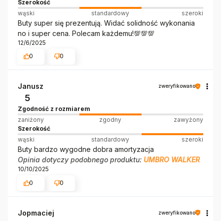
Szerokość
wąski
standardowy
szeroki
Buty super się prezentują. Widać solidność wykonania
no i super cena. Polecam każdemu!💯💯💯
12/6/2025
0
0
Janusz
zweryfikowano
5
Zgodność z rozmiarem
zaniżony
zgodny
zawyżony
Szerokość
wąski
standardowy
szeroki
Buty bardzo wygodne dobra amortyzacja
Opinia dotyczy podobnego produktu:
UMBRO WALKER
10/10/2025
0
0
Jopmaciej
zweryfikowano