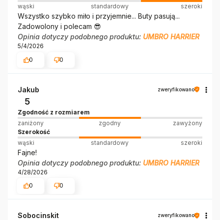
zwrotu. W razie wątpliwości zachęcamy do kontaktu z
wąski
standardowy
szeroki
naszym Biurem Obsługi Klienta.
Wszystko szybko miło i przyjemnie... Buty pasują...
Zadowolony i polecam 😎
Pozdrawiamy serdecznie.
Opinia dotyczy podobnego produktu:
UMBRO HARRIER
5/4/2026
0
0
Jakub
zweryfikowano
5
Zgodność z rozmiarem
zaniżony
zgodny
zawyżony
Szerokość
wąski
standardowy
szeroki
Fajne!
Opinia dotyczy podobnego produktu:
UMBRO HARRIER
4/28/2026
0
0
Sobocinskit
zweryfikowano