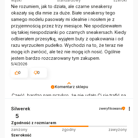
wąski
standardowy
szeroki
Nie rozumiem, jak to działa, ale czarne sneakersy
okazały się dla mnie za duże. Białe sneakersy tego
samego modelu pasowały mi idealnie i nosiłem je z
przyjemnością przez trzy miesiące. Nie spodziewałem
się takiej niespodzianki po czarnych sneakersach. Kiedy
odbierałem przesyłkę, wyjąłem buty z opakowania i od
razu wyrzuciłem pudełko. Wychodzi na to, że teraz nie
mogę ich zwrócić, ale też nie mogę ich nosić. Ogólnie
jestem bardzo rozczarowany tym zakupem.
5/4/2026
0
0
Komentarz sklepu
Cześć, bardzo nam przykro, że nie udało Ci się trafić na
właściwy rozmiar :( Poszczególne marki (a czasem
nawet modele, a inny kolor to w zasadzie inny model)
Silwerek
zweryfikowano
mogą różnić się rozmiarówką, szerokością czy
5
podbiciem. Możesz zwrócić nieużywany produkt w
Zgodność z rozmiarem
ciągu 30 dni. Pudełko nie jest częścią produktu, tylko
zaniżony
zgodny
zawyżony
jego zabezpieczeniem, więc nadal możesz dokonać
Szerokość