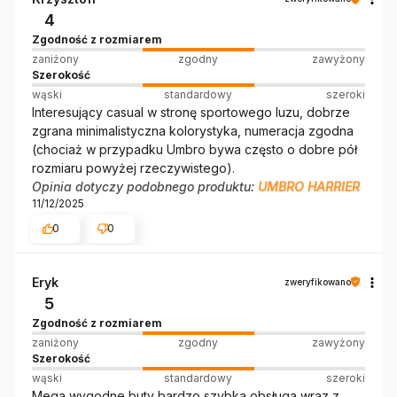
4
Zgodność z rozmiarem
zaniżony
zgodny
zawyżony
Szerokość
wąski
standardowy
szeroki
Interesujący casual w stronę sportowego luzu, dobrze
zgrana minimalistyczna kolorystyka, numeracja zgodna
(chociaż w przypadku Umbro bywa często o dobre pół
rozmiaru powyżej rzeczywistego).
Opinia dotyczy podobnego produktu:
UMBRO HARRIER
11/12/2025
0
0
Eryk
zweryfikowano
5
Zgodność z rozmiarem
zaniżony
zgodny
zawyżony
Szerokość
wąski
standardowy
szeroki
Mega wygodne buty bardzo szybka obsługa wraz z