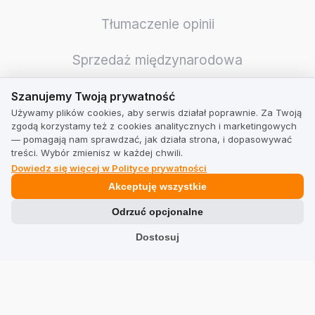
Tłumaczenie opinii
Sprzedaż międzynarodowa
Szanujemy Twoją prywatność
Ankiety i NPS
Szanujemy Twoją prywatność
Używamy plików cookies, aby serwis działał poprawnie. Za Twoją
zgodą korzystamy też z cookies analitycznych i marketingowych
Optymalizacja logistyki
— pomagają nam sprawdzać, jak działa strona, i dopasowywać
treści. Wybór zmienisz w każdej chwili.
Wzrost wiarygodności
Dowiedz się więcej w Polityce prywatności
Akceptuję wszystkie
Jeszcze więcej sprzedaży
Odrzuć opcjonalne
Dostosuj
Integracje
GMB Masters
Nowości