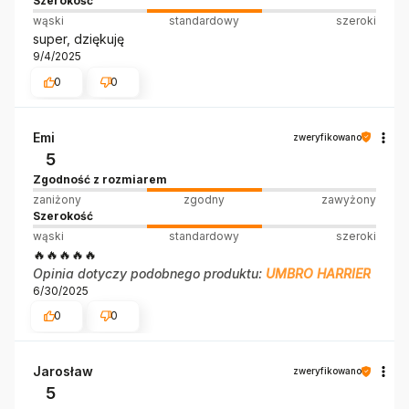
Szerokość
wąski
standardowy
szeroki
super, dziękuję
9/4/2025
0
0
Emi
zweryfikowano
5
Zgodność z rozmiarem
zaniżony
zgodny
zawyżony
Szerokość
wąski
standardowy
szeroki
🔥🔥🔥🔥🔥
Opinia dotyczy podobnego produktu:
UMBRO HARRIER
6/30/2025
0
0
Jarosław
zweryfikowano
5