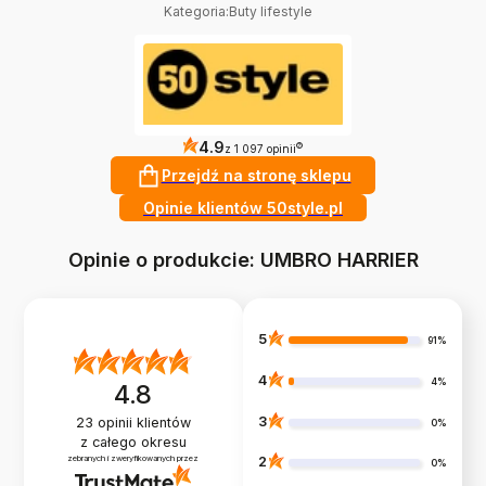
Kategoria
:
Buty lifestyle
4.9
?
z 1 097 opinii
Przejdź na stronę sklepu
Opinie klientów 50style.pl
Opinie o produkcie: UMBRO HARRIER
5
91%
4
4%
4.8
3
23
opinii klientów
0%
z całego okresu
zebranych i zweryfikowanych przez
2
0%