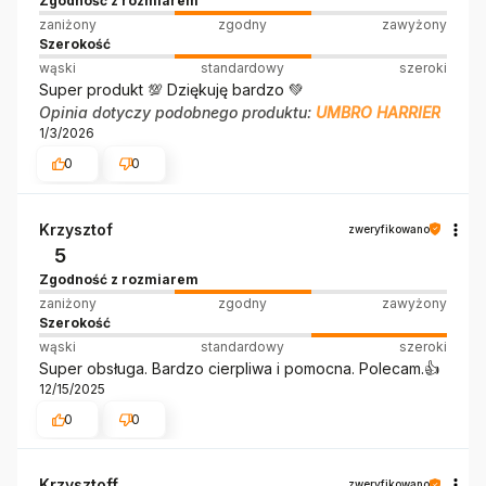
Zgodność z rozmiarem
zaniżony
zgodny
zawyżony
Szerokość
wąski
standardowy
szeroki
Super produkt 💯 Dziękuję bardzo 💚
Opinia dotyczy podobnego produktu:
UMBRO HARRIER
1/3/2026
0
0
Krzysztof
zweryfikowano
5
Zgodność z rozmiarem
zaniżony
zgodny
zawyżony
Szerokość
wąski
standardowy
szeroki
Super obsługa. Bardzo cierpliwa i pomocna. Polecam.👍️
12/15/2025
0
0
Krzysztoff
zweryfikowano