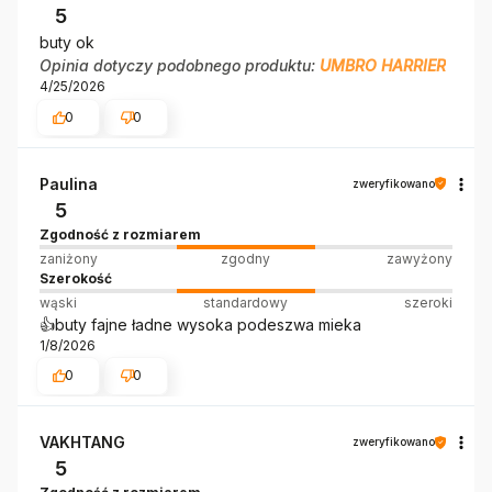
5
buty ok
Opinia dotyczy podobnego produktu:
UMBRO HARRIER
4/25/2026
0
0
Paulina
zweryfikowano
5
Zgodność z rozmiarem
zaniżony
zgodny
zawyżony
Szerokość
wąski
standardowy
szeroki
👍️buty fajne ładne wysoka podeszwa mieka
1/8/2026
0
0
VAKHTANG
zweryfikowano
5