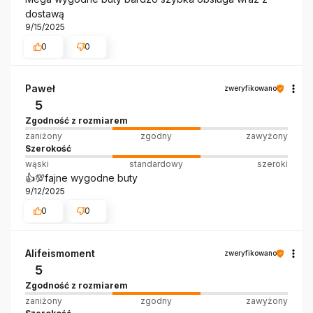
dostawą
9/15/2025
0
0
Paweł
zweryfikowano
5
Zgodność z rozmiarem
zaniżony
zgodny
zawyżony
Szerokość
wąski
standardowy
szeroki
👍️💯fajne wygodne buty
9/12/2025
0
0
Alifeismoment
zweryfikowano
5
Zgodność z rozmiarem
zaniżony
zgodny
zawyżony