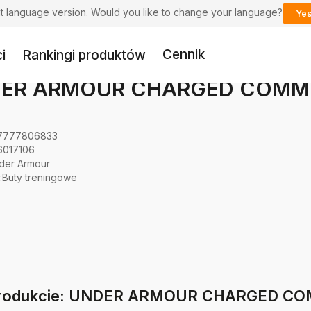
ent language version. Would you like to change your language?
Yes
Cennik
i
Rankingi produktów
ER ARMOUR CHARGED COMMI
7777806833
6017106
der Armour
:
Buty treningowe
 produkcie: UNDER ARMOUR CHARGED CO