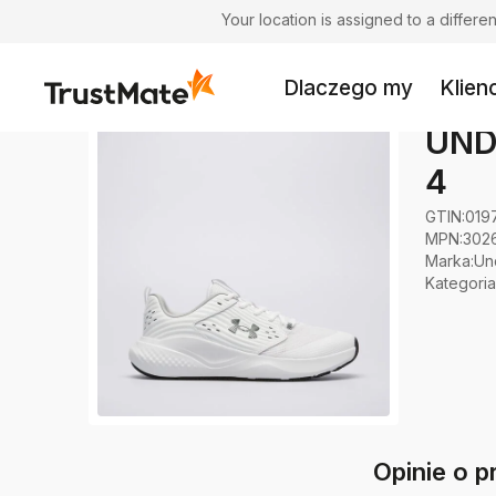
Your location is assigned to a differ
Dlaczego my
Klienc
UND
4
GTIN:
019
MPN:
302
Marka
:
Un
Kategoria
Opinie o