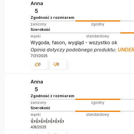
Anna
5
Zgodność z rozmiarem
zaniżony
zgodny
Szerokość
wąski
standardowy
Wygoda, fason, wygląd - wszystko ok
Opinia dotyczy podobnego produktu:
UNDER
7/21/2025
0
0
Anna
5
Zgodność z rozmiarem
zaniżony
zgodny
Szerokość
wąski
standardowy
👍️👍️👍️👍️👍️👍️👍️
4/8/2025