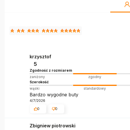
krzysztof
5
Zgodność z rozmiarem
zaniżony
zgodny
Szerokość
wąski
standardowy
Bardzo wygodne buty
4/7/2026
0
0
Zbigniew piotrowski