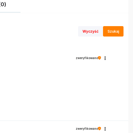
(0)
Wyczyść
Szukaj
zweryfikowano
zweryfikowano