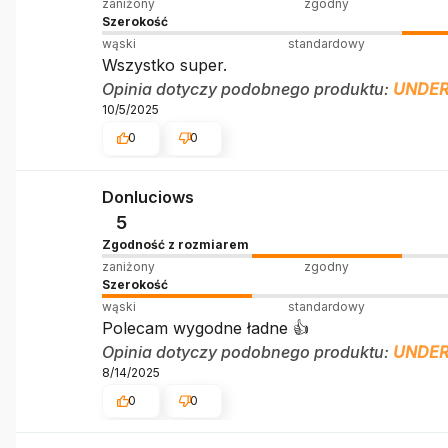
zaniżony
zgodny
Szerokość
wąski
standardowy
Wszystko super.
Opinia dotyczy podobnego produktu:
UNDER
10/5/2025
0
0
Donluciows
5
Zgodność z rozmiarem
zaniżony
zgodny
Szerokość
wąski
standardowy
Polecam wygodne ładne 👍️
Opinia dotyczy podobnego produktu:
UNDER
8/14/2025
0
0