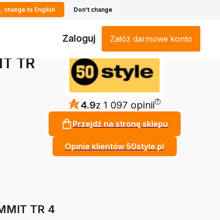
, change to English
Don't change
Zaloguj
Załóż darmowe konto
T TR
?
4.9
z 1 097 opinii
Przejdź na stronę sklepu
Opinie klientów 50style.pl
MMIT TR 4