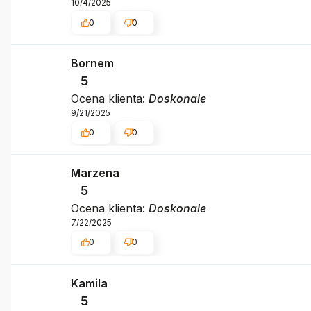
10/4/2025
0
0
Bornem
5
Ocena klienta:
Doskonale
9/21/2025
0
0
Marzena
5
Ocena klienta:
Doskonale
7/22/2025
0
0
Kamila
5