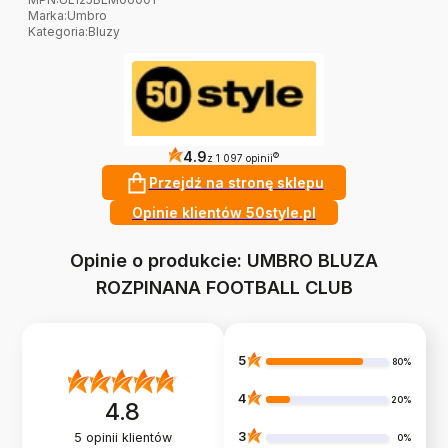
Marka
:
Umbro
Kategoria
:
Bluzy
4.9
?
z 1 097 opinii
Przejdź na stronę sklepu
Opinie klientów 50style.pl
Opinie o produkcie: UMBRO BLUZA
ROZPINANA FOOTBALL CLUB
5
80%
4
20%
4.8
3
5
opinii klientów
0%