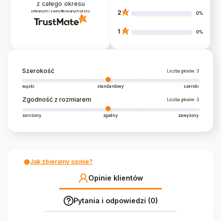
z całego okresu
zebranych i zweryfikowanych przez
2
0%
1
0%
Szerokość
Liczba głosów: 3
wąski
standardowy
szeroki
Zgodność z rozmiarem
Liczba głosów: 3
zaniżony
zgodny
zawyżony
Jak zbieramy opinie?
Opinie klientów
Pytania i odpowiedzi (0)