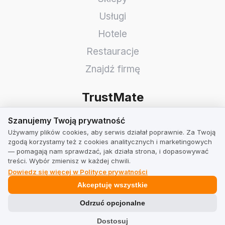
Usługi
Hotele
Restauracje
Znajdź firmę
TrustMate
Szanujemy Twoją prywatność
Kontakt
Szanujemy Twoją prywatność
Używamy plików cookies, aby serwis działał poprawnie. Za Twoją
Informacje dla akcjonariuszy
zgodą korzystamy też z cookies analitycznych i marketingowych
— pomagają nam sprawdzać, jak działa strona, i dopasowywać
Blog
treści. Wybór zmienisz w każdej chwili.
Opinie o nas
Dowiedz się więcej w Polityce prywatności
Akceptuję wszystkie
Partnerzy
Odrzuć opcjonalne
Praca
Dostosuj
Team