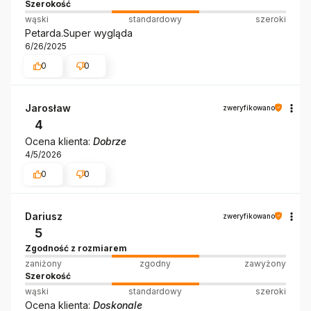
Szerokość
wąski
standardowy
szeroki
Petarda.Super wygląda
6/26/2025
0
0
Jarosław
zweryfikowano
4
Ocena klienta:
Dobrze
4/5/2026
0
0
Dariusz
zweryfikowano
5
Zgodność z rozmiarem
zaniżony
zgodny
zawyżony
Szerokość
wąski
standardowy
szeroki
Ocena klienta:
Doskonale