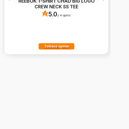
REEBOK T-SHIRT CHAD BIG LOGO
N
CREW NECK SS TEE
5.0
z 4 opinii
Zobacz opinie