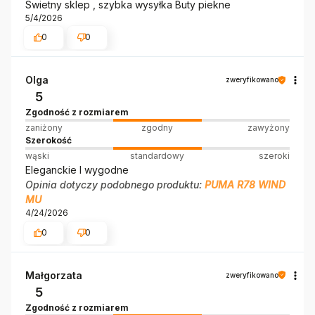
Swietny sklep , szybka wysyłka Buty piekne
5/4/2026
0
0
Olga
zweryfikowano
5
Zgodność z rozmiarem
zaniżony
zgodny
zawyżony
Szerokość
wąski
standardowy
szeroki
Eleganckie I wygodne
Opinia dotyczy podobnego produktu:
PUMA R78 WIND
MU
4/24/2026
0
0
Małgorzata
zweryfikowano
5
Zgodność z rozmiarem