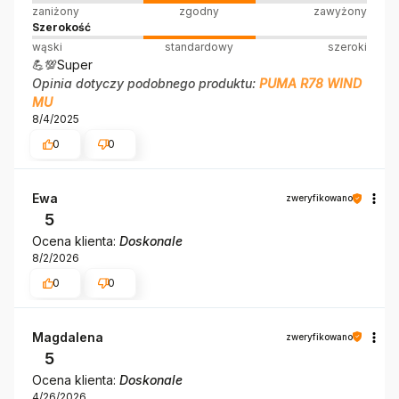
zaniżony
zgodny
zawyżony
Szerokość
wąski
standardowy
szeroki
💪💯Super
Opinia dotyczy podobnego produktu:
PUMA R78 WIND
MU
8/4/2025
0
0
Ewa
zweryfikowano
5
Ocena klienta:
Doskonale
8/2/2026
0
0
Magdalena
zweryfikowano
5
Ocena klienta:
Doskonale
4/26/2026