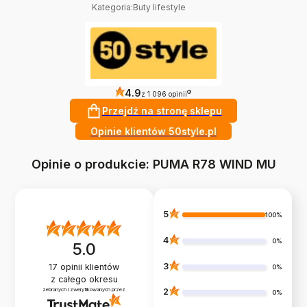
Kategoria
:
Buty lifestyle
4.9
?
z 1 096 opinii
Przejdź na stronę sklepu
Opinie klientów 50style.pl
Opinie o produkcie: PUMA R78 WIND MU
5
100%
4
0%
5.0
3
17
opinii klientów
0%
z całego okresu
zebranych i zweryfikowanych przez
2
0%