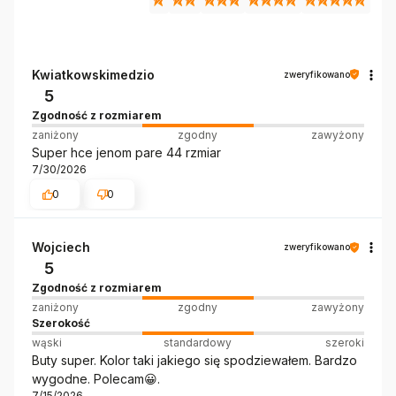
Kwiatkowskimedzio
zweryfikowano
5
Zgodność z rozmiarem
zaniżony
zgodny
zawyżony
Super hce jenom pare 44 rzmiar
7/30/2026
0
0
Wojciech
zweryfikowano
5
Zgodność z rozmiarem
zaniżony
zgodny
zawyżony
Szerokość
wąski
standardowy
szeroki
Buty super. Kolor taki jakiego się spodziewałem. Bardzo
wygodne. Polecam😀.
7/15/2026