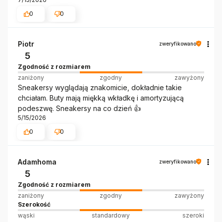
0
0
Piotr
zweryfikowano
5
Zgodność z rozmiarem
zaniżony
zgodny
zawyżony
Sneakersy wyglądają znakomicie, dokładnie takie
chciałam. Buty mają miękką wkładkę i amortyzującą
podeszwę. Sneakersy na co dzień 👍️
5/15/2026
0
0
Adamhoma
zweryfikowano
5
Zgodność z rozmiarem
zaniżony
zgodny
zawyżony
Szerokość
wąski
standardowy
szeroki