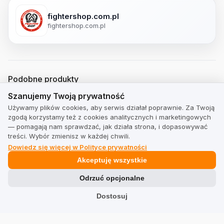
fightershop.com.pl
fightershop.com.pl
Podobne produkty
Szanujemy Twoją prywatność
Polecane przez klientów i poparte prawdziwymi, zweryfikowanymi
Szanujemy Twoją prywatność
opiniami.
Używamy plików cookies, aby serwis działał poprawnie. Za Twoją
zgodą korzystamy też z cookies analitycznych i marketingowych
— pomagają nam sprawdzać, jak działa strona, i dopasowywać
treści. Wybór zmienisz w każdej chwili.
Dowiedz się więcej w Polityce prywatności
Akceptuję wszystkie
Odrzuć opcjonalne
Dostosuj