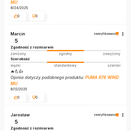
MU
8/24/2025
0
0
Marcin
zweryfikowano
5
Zgodność z rozmiarem
zaniżony
zgodny
zawyżony
Szerokość
wąski
standardowy
szeroki
🔥💪👍️
Opinia dotyczy podobnego produktu:
PUMA R78 WIND
MU
8/12/2025
0
0
Jarosław
zweryfikowano
5
Zgodność z rozmiarem