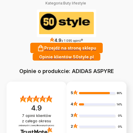
Kategoria
:
Buty lifestyle
4.9
?
z 1 095 opinii
Przejdź na stronę sklepu
Opinie klientów 50style.pl
Opinie o produkcie: ADIDAS ASPYRE
5
86%
4
14%
4.9
3
7
opinii klientów
0%
z całego okresu
zebranych i zweryfikowanych przez
2
0%