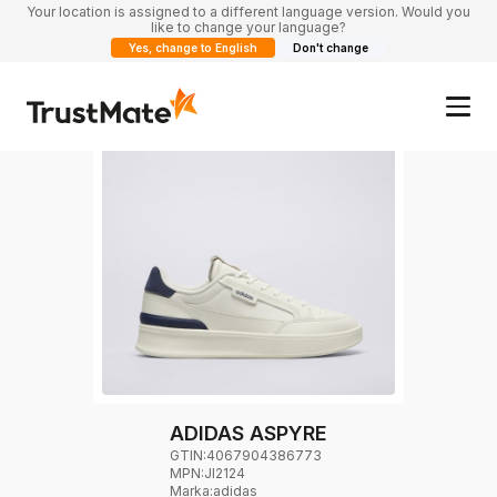
Your location is assigned to a different language version. Would you
like to change your language?
Yes, change to English
Don't change
ADIDAS ASPYRE
GTIN:
4067904386773
MPN:
JI2124
Marka
:
adidas