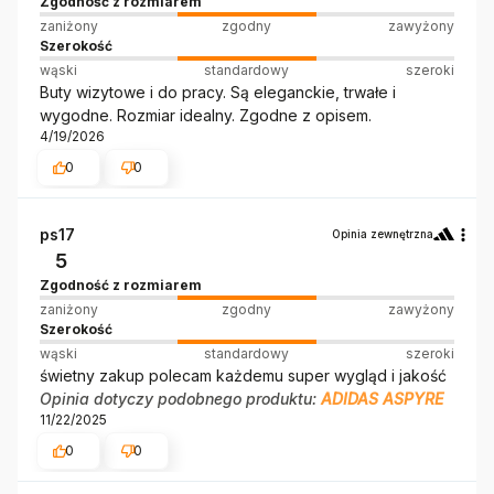
Zgodność z rozmiarem
zaniżony
zgodny
zawyżony
Szerokość
wąski
standardowy
szeroki
Buty wizytowe i do pracy. Są eleganckie, trwałe i
wygodne. Rozmiar idealny. Zgodne z opisem.
4/19/2026
0
0
ps17
Opinia zewnętrzna
5
Zgodność z rozmiarem
zaniżony
zgodny
zawyżony
Szerokość
wąski
standardowy
szeroki
świetny zakup polecam każdemu super wygląd i jakość
Opinia dotyczy podobnego produktu:
ADIDAS ASPYRE
11/22/2025
0
0