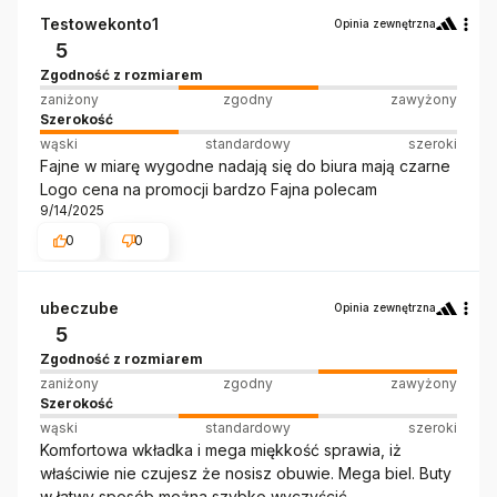
Testowekonto1
Opinia zewnętrzna
5
Zgodność z rozmiarem
zaniżony
zgodny
zawyżony
Szerokość
wąski
standardowy
szeroki
Fajne w miarę wygodne nadają się do biura mają czarne
Logo cena na promocji bardzo Fajna polecam
9/14/2025
0
0
ubeczube
Opinia zewnętrzna
5
Zgodność z rozmiarem
zaniżony
zgodny
zawyżony
Szerokość
wąski
standardowy
szeroki
Komfortowa wkładka i mega miękkość sprawia, iż
właściwie nie czujesz że nosisz obuwie. Mega biel. Buty
w łatwy sposób można szybko wyczyścić.