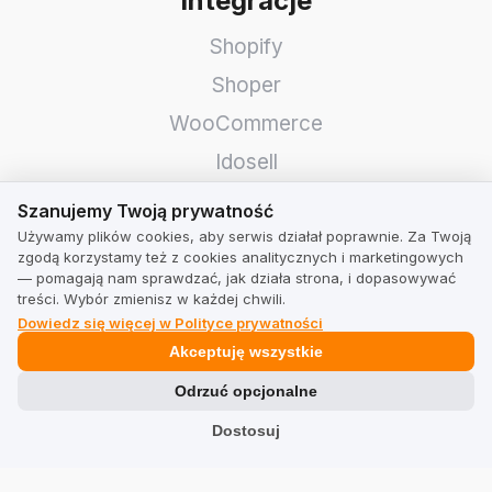
Integracje
Shopify
Shoper
WooCommerce
Idosell
Szanujemy Twoją prywatność
PrestaShop
Szanujemy Twoją prywatność
Używamy plików cookies, aby serwis działał poprawnie. Za Twoją
Prawne
zgodą korzystamy też z cookies analitycznych i marketingowych
— pomagają nam sprawdzać, jak działa strona, i dopasowywać
treści. Wybór zmienisz w każdej chwili.
Regulamin dla firm
Dowiedz się więcej w Polityce prywatności
Regulamin dla użytkowników
Akceptuję wszystkie
Polityka prywatności
Odrzuć opcjonalne
Dostosuj
Branże