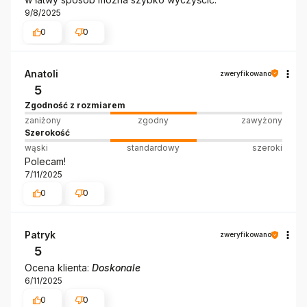
9/8/2025
0
0
Anatoli
zweryfikowano
5
Zgodność z rozmiarem
zaniżony
zgodny
zawyżony
Szerokość
wąski
standardowy
szeroki
Polecam!
7/11/2025
0
0
Patryk
zweryfikowano
5
Ocena klienta:
Doskonale
6/11/2025
0
0