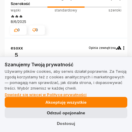
Szerokość
wąski
standardowy
szeroki
🔥🔥🔥
8/6/2025
0
0
esoxx
Opinia zewnętrzna
5
Szanujemy Twoją prywatność
Zgodność z rozmiarem
Szanujemy Twoją prywatność
zaniżony
zgodny
zawyżony
Używamy plików cookies, aby serwis działał poprawnie. Za Twoją
Szerokość
zgodą korzystamy też z cookies analitycznych i marketingowych
wąski
standardowy
szeroki
— pomagają nam sprawdzać, jak działa strona, i dopasowywać
Buty bardzo wygodne, świetnie wyglądają.szczególnie
treści. Wybór zmienisz w każdej chwili.
ten zestaw kolorystyczny.
Dowiedz się więcej w Polityce prywatności
Opinia dotyczy podobnego produktu:
ADIDAS BARREDA
Akceptuję wszystkie
DECODE
8/5/2025
Odrzuć opcjonalne
0
0
Dostosuj