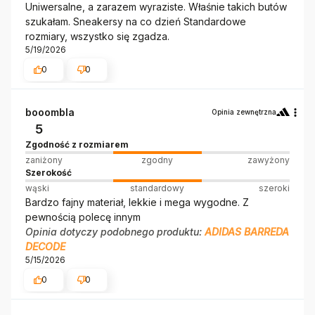
Uniwersalne, a zarazem wyraziste. Właśnie takich butów
szukałam. Sneakersy na co dzień Standardowe
rozmiary, wszystko się zgadza.
5/19/2026
0
0
booombla
Opinia zewnętrzna
5
Zgodność z rozmiarem
zaniżony
zgodny
zawyżony
Szerokość
wąski
standardowy
szeroki
Bardzo fajny materiał, lekkie i mega wygodne. Z
pewnością polecę innym
Opinia dotyczy podobnego produktu:
ADIDAS BARREDA
DECODE
5/15/2026
0
0