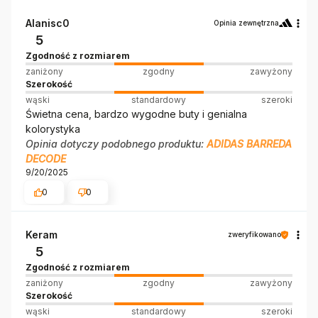
Alanisc0
Opinia zewnętrzna
5
Zgodność z rozmiarem
zaniżony
zgodny
zawyżony
Szerokość
wąski
standardowy
szeroki
Świetna cena, bardzo wygodne buty i genialna
kolorystyka
Opinia dotyczy podobnego produktu:
ADIDAS BARREDA
DECODE
9/20/2025
0
0
Keram
zweryfikowano
5
Zgodność z rozmiarem
zaniżony
zgodny
zawyżony
Szerokość
wąski
standardowy
szeroki