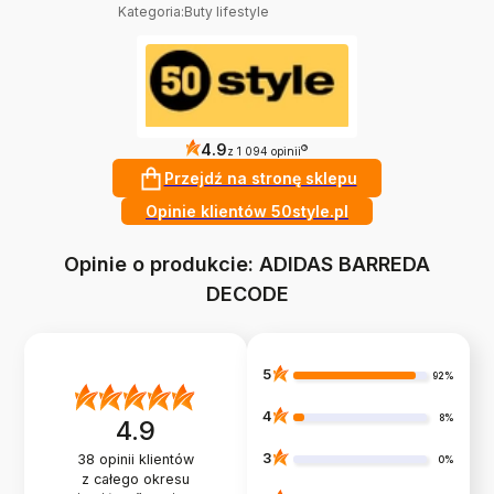
Kategoria
:
Buty lifestyle
4.9
?
z 1 094 opinii
Przejdź na stronę sklepu
Opinie klientów 50style.pl
Opinie o produkcie: ADIDAS BARREDA
DECODE
5
92%
4
8%
4.9
3
38
opinii klientów
0%
z całego okresu