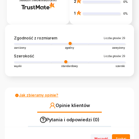
zebranych i zweryfikowanych przez
2
0%
1
0%
Zgodność z rozmiarem
Liczba głosów: 29
zaniżony
zgodny
zawyżony
Szerokość
Liczba głosów: 29
wąski
standardowy
szeroki
Jak zbieramy opinie?
Opinie klientów
Pytania i odpowiedzi (0)
Wyczyść
Szukaj