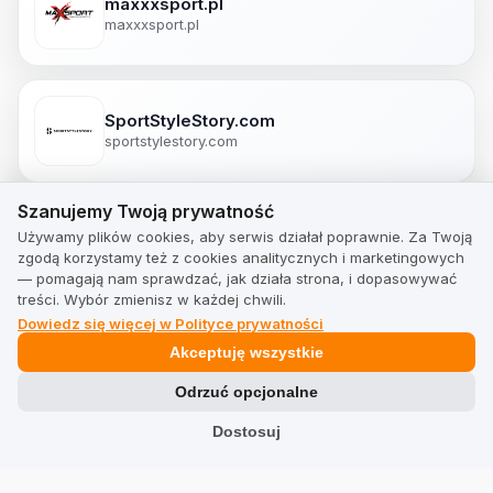
maxxxsport.pl
maxxxsport.pl
SportStyleStory.com
sportstylestory.com
Szanujemy Twoją prywatność
Szanujemy Twoją prywatność
paterns.com/pl
Używamy plików cookies, aby serwis działał poprawnie. Za Twoją
zgodą korzystamy też z cookies analitycznych i marketingowych
paterns.com/pl
— pomagają nam sprawdzać, jak działa strona, i dopasowywać
treści. Wybór zmienisz w każdej chwili.
Dowiedz się więcej w Polityce prywatności
Akceptuję wszystkie
adrenaline.pl
adrenaline.pl
Odrzuć opcjonalne
Dostosuj
fightershop.com.pl
fightershop.com.pl