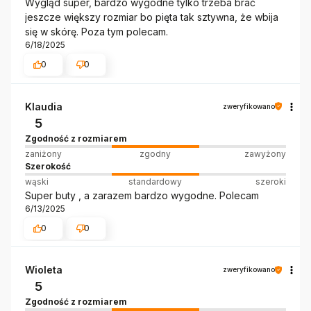
Wygląd super, bardzo wygodne tylko trzeba brać
jeszcze większy rozmiar bo pięta tak sztywna, że wbija
się w skórę. Poza tym polecam.
6/18/2025
0
0
Klaudia
zweryfikowano
5
Zgodność z rozmiarem
zaniżony
zgodny
zawyżony
Szerokość
wąski
standardowy
szeroki
Super buty , a zarazem bardzo wygodne. Polecam
6/13/2025
0
0
Wioleta
zweryfikowano
5
Zgodność z rozmiarem