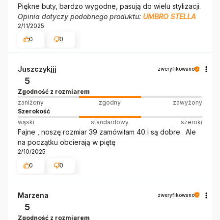
Piękne buty, bardzo wygodne, pasują do wielu stylizacji.
Opinia dotyczy podobnego produktu:
UMBRO STELLA
2/11/2025
0
0
Juszczykjjj
zweryfikowano
5
Zgodność z rozmiarem
zaniżony
zgodny
zawyżony
Szerokość
wąski
standardowy
szeroki
Fajne , noszę rozmiar 39 zamówiłam 40 i są dobre . Ale
na początku obcierają w piętę
2/10/2025
0
0
Marzena
zweryfikowano
5
Zgodność z rozmiarem