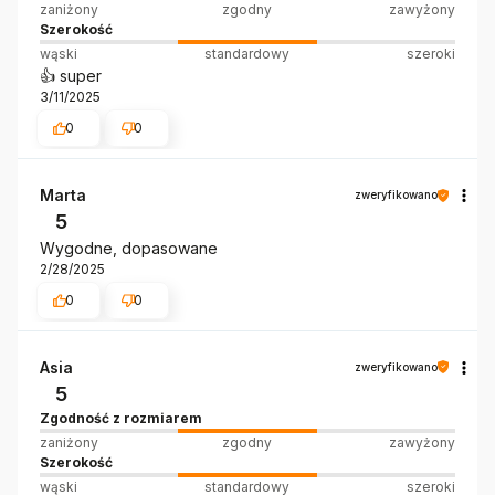
zaniżony
zgodny
zawyżony
Szerokość
wąski
standardowy
szeroki
👍️ super
3/11/2025
0
0
Marta
zweryfikowano
5
Wygodne, dopasowane
2/28/2025
0
0
Asia
zweryfikowano
5
Zgodność z rozmiarem
zaniżony
zgodny
zawyżony
Szerokość
wąski
standardowy
szeroki