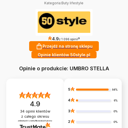
Kategoria
:
Buty lifestyle
4.9
?
z 1 096 opinii
Przejdź na stronę sklepu
Opinie klientów 50style.pl
Opinie o produkcie: UMBRO STELLA
5
94%
4
6%
4.9
3
34
opinii klientów
0%
z całego okresu
zebranych i zweryfikowanych przez
2
0%