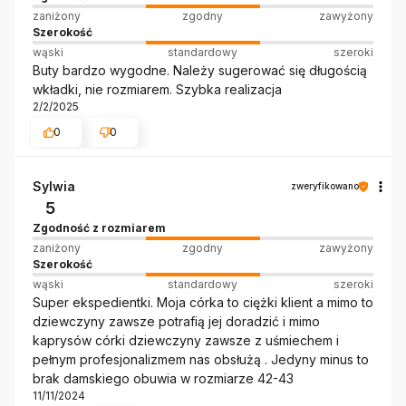
zaniżony
zgodny
zawyżony
Szerokość
wąski
standardowy
szeroki
Buty bardzo wygodne. Należy sugerować się długością
wkładki, nie rozmiarem. Szybka realizacja
2/2/2025
0
0
Sylwia
zweryfikowano
5
Zgodność z rozmiarem
zaniżony
zgodny
zawyżony
Szerokość
wąski
standardowy
szeroki
Super ekspedientki. Moja córka to ciężki klient a mimo to
dziewczyny zawsze potrafią jej doradzić i mimo
kaprysów córki dziewczyny zawsze z uśmiechem i
pełnym profesjonalizmem nas obsłużą . Jedyny minus to
brak damskiego obuwia w rozmiarze 42-43
11/11/2024