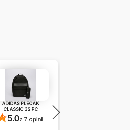
ADIDAS PLECAK
REEBOK ROYAL PRIME
CLASSIC 3S PC
2.0
5.0
5.0
z 7 opinii
z 54 opinii