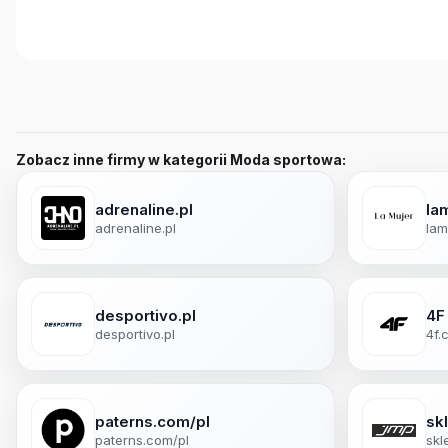
Zobacz inne firmy w kategorii Moda sportowa:
adrenaline.pl
lam
adrenaline.pl
lam
desportivo.pl
4F
desportivo.pl
4f.
paterns.com/pl
sk
paterns.com/pl
skl