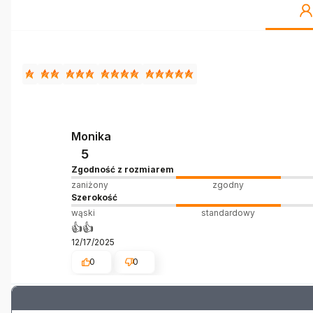
Monika
5
Zgodność z rozmiarem
zaniżony
zgodny
Szerokość
wąski
standardowy
👍️👍️
12/17/2025
0
0