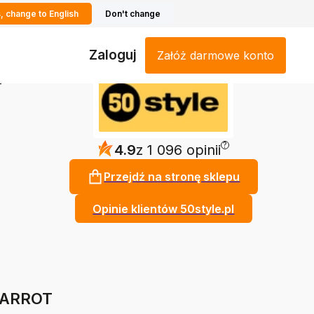
, change to English
Don't change
Zaloguj
Załóż darmowe konto
T
?
4.9
z 1 096 opinii
Przejdź na stronę sklepu
Opinie klientów 50style.pl
 ARROT