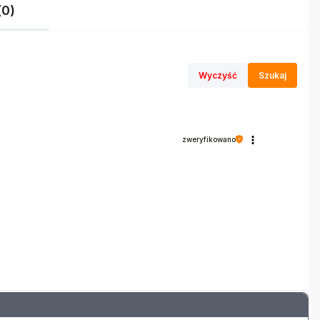
(0)
Wyczyść
Szukaj
zweryfikowano