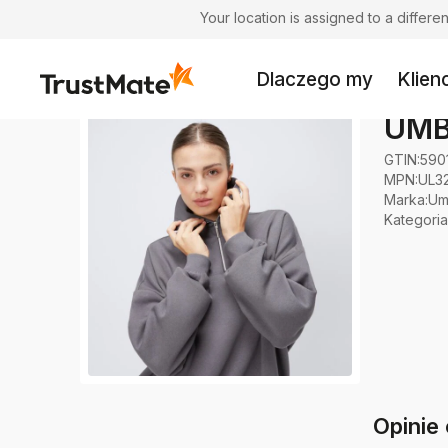
Your location is assigned to a differ
Dlaczego my
Klienc
UMB
GTIN:
590
MPN:
UL3
Marka
:
Um
Kategoria
Opini