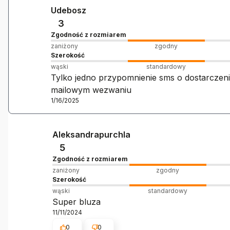
Udebosz
3
Zgodność z rozmiarem
zaniżony
zgodny
Szerokość
wąski
standardowy
Tylko jedno przypomnienie sms o dostarczeniu
mailowym wezwaniu
1/16/2025
Aleksandrapurchla
5
Zgodność z rozmiarem
zaniżony
zgodny
Szerokość
wąski
standardowy
Super bluza
11/11/2024
0
0