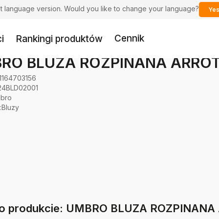
ent language version. Would you like to change your language?
Yes
Cennik
i
Rankingi produktów
RO BLUZA ROZPINANA ARRO
1164703156
24BLD02001
bro
:
Bluzy
e o produkcie: UMBRO BLUZA ROZPINANA