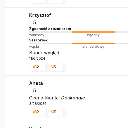
Krzysztof
5
Zgodność z rozmiarem
zaniżony
zgodny
Szerokość
wąski
standardowy
Super wygląd.
11/6/2024
0
0
Aneta
5
Ocena klienta:
Doskonale
3/28/2026
0
0