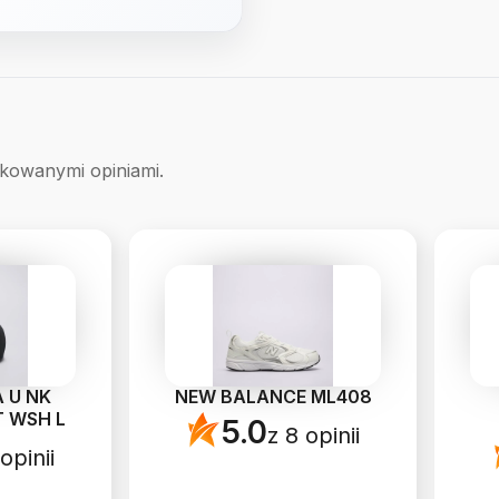
ikowanymi opiniami.
 U NK
NEW BALANCE ML408
T WSH L
5.0
z 8 opinii
opinii