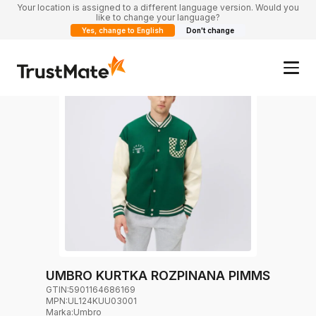
Your location is assigned to a different language version. Would you
like to change your language?
Yes, change to English
Don't change
UMBRO KURTKA ROZPINANA PIMMS
GTIN:
5901164686169
MPN:
UL124KUU03001
Marka
:
Umbro