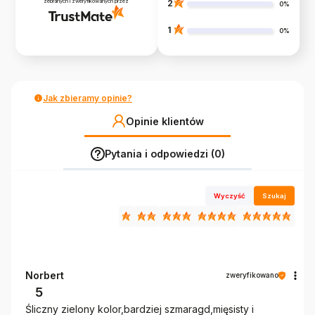
zebranych i zweryfikowanych przez
2
0%
1
0%
Jak zbieramy opinie?
Opinie klientów
Pytania i odpowiedzi (0)
Wyczyść
Szukaj
Norbert
zweryfikowano
5
Śliczny zielony kolor,bardziej szmaragd,mięsisty i