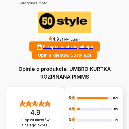
Kategoria
:
Umbro
4.9
?
z 1 094 opinii
Przejdź na stronę sklepu
Opinie klientów 50style.pl
Opinie o produkcie: UMBRO KURTKA
ROZPINANA PIMMS
5
89%
4
11%
4.9
3
9
opinii klientów
0%
z całego okresu