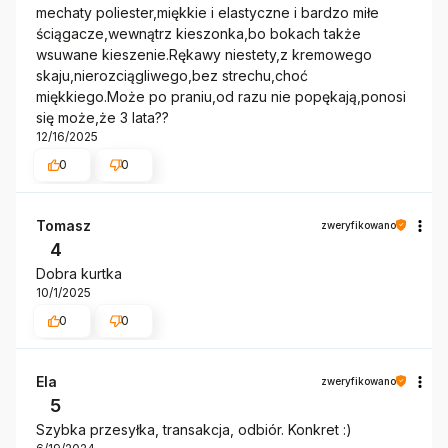
mechaty poliester,miękkie i elastyczne i bardzo miłe
ściągacze,wewnątrz kieszonka,bo bokach także
wsuwane kieszenie.Rękawy niestety,z kremowego
skaju,nierozciągliwego,bez strechu,choć
miękkiego.Może po praniu,od razu nie popękają,ponosi
się może,że 3 lata??
12/16/2025
0
0
Tomasz
zweryfikowano
4
Dobra kurtka
10/1/2025
0
0
Ela
zweryfikowano
5
Szybka przesyłka, transakcja, odbiór. Konkret :)