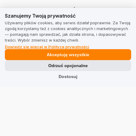
Branże
Szanujemy Twoją prywatność
Szanujemy Twoją prywatność
Sklepy
Używamy plików cookies, aby serwis działał poprawnie. Za Twoją
zgodą korzystamy też z cookies analitycznych i marketingowych
Usługi
— pomagają nam sprawdzać, jak działa strona, i dopasowywać
treści. Wybór zmienisz w każdej chwili.
Hotele
Dowiedz się więcej w Polityce prywatności
Restauracje
Akceptuję wszystkie
Znajdź firmę
Odrzuć opcjonalne
Dostosuj
TrustMate
Kontakt
Informacje dla akcjonariuszy
Blog
Opinie o nas