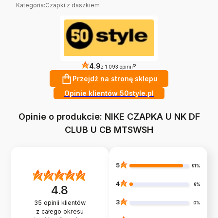
Kategoria
:
Czapki z daszkiem
4.9
?
z 1 093 opinii
Przejdź na stronę sklepu
Opinie klientów 50style.pl
Opinie o produkcie: NIKE CZAPKA U NK DF
CLUB U CB MTSWSH
5
91%
4
6%
4.8
3
35
opinii klientów
0%
z całego okresu