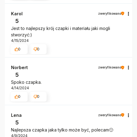
Karol
zweryfikowano
5
Jest to najlepszy krój czapki i materiału jaki mogli
stworzyć:)
4/15/2024
0
0
Norbert
zweryfikowano
5
Spoko czapka.
4/14/2024
0
0
Lena
zweryfikowano
5
Najlepsza czapka jaka tylko może być, polecam🙂
4/9/2024