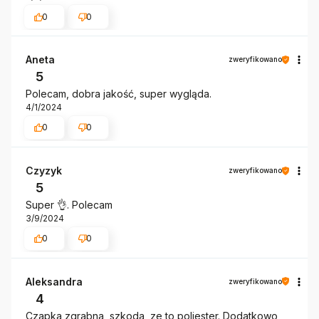
0
0
Aneta
zweryfikowano
5
Polecam, dobra jakość, super wygląda.
4/1/2024
0
0
Czyzyk
zweryfikowano
5
Super 👌. Polecam
3/9/2024
0
0
Aleksandra
zweryfikowano
4
Czapka zgrabna, szkoda, ze to poliester. Dodatkowo