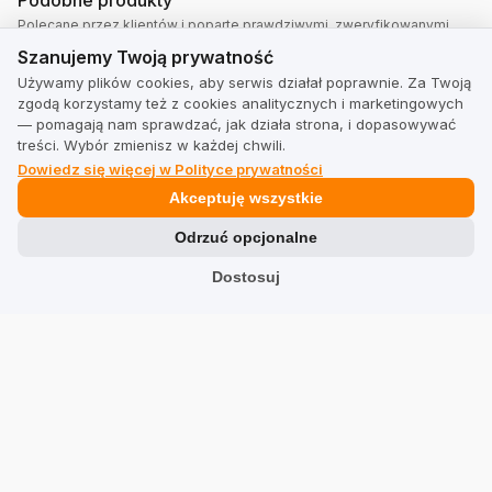
Polecane przez klientów i poparte prawdziwymi, zweryfikowanymi
Szanujemy Twoją prywatność
opiniami.
Szanujemy Twoją prywatność
Używamy plików cookies, aby serwis działał poprawnie. Za Twoją
zgodą korzystamy też z cookies analitycznych i marketingowych
— pomagają nam sprawdzać, jak działa strona, i dopasowywać
treści. Wybór zmienisz w każdej chwili.
Dowiedz się więcej w Polityce prywatności
Akceptuję wszystkie
Odrzuć opcjonalne
Dostosuj
FILA BLUZA ROZPINANA KALIX
5.0
z 10 opinii