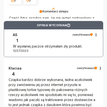
0
0
Komentarz sklepu
Cześć Artur, przykro nam, że nie jesteś zadowolony z
zakupów. Zdjęcie produktu czasami może nie w pełni
OPINIA WYCOFANA
?
oddawać jego rzeczywiste cechy, choć staramy się,
aby przedstawić produkt najlepiej jak to możliwe. Mamy
AS
zweryfikowano
nadzieję, że podczas kolejnych zakupów znajdziesz
1
już coś, co będzie w 100% spełniało Twoje
W wysłanej paczce otrzymałam zły produkt.
oczekiwania. Pozdrawiamy!
12/27/2023
Klaciaa
zweryfikowano
4
Czapka bardzo dobrze wykonana, ładna aczkolwiek
przy zamówieniu jej przez internet przyszła w
plastikowej torbie typowej do pakowania różnych
rzeczy aczkolwiek nie spodobało mi się to, ponieważ
wiadomo jak paczki są traktowane przez dostawców a
to jest jednak czapka z daszkiem która powinna być