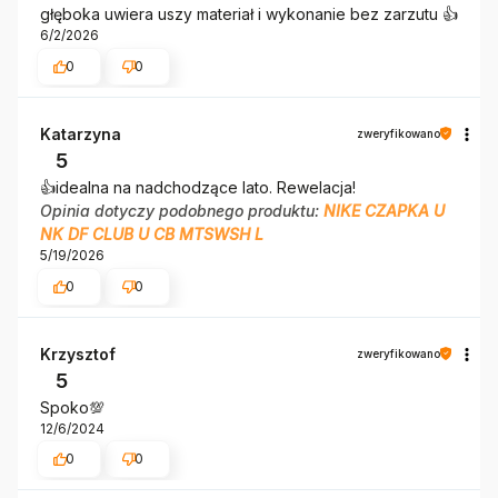
głęboka uwiera uszy materiał i wykonanie bez zarzutu 👍️
6/2/2026
0
0
Katarzyna
zweryfikowano
5
👍️idealna na nadchodzące lato. Rewelacja!
Opinia dotyczy podobnego produktu:
NIKE CZAPKA U
NK DF CLUB U CB MTSWSH L
5/19/2026
0
0
Krzysztof
zweryfikowano
5
Spoko💯
12/6/2024
0
0